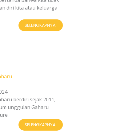
n diri kita atau keluarga
SELENGKAPNYA
aharu
024
haru berdiri sejak 2011,
ulum unggulan Gaharu
ure.
SELENGKAPNYA