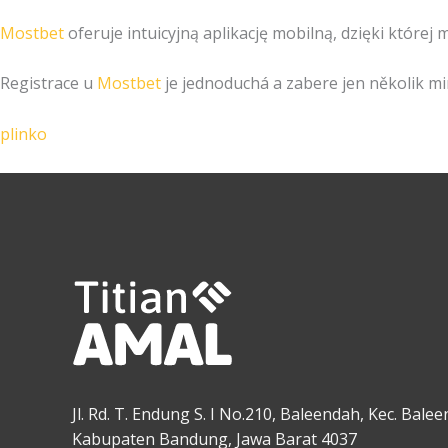
Mostbet
oferuje intuicyjną aplikację mobilną, dzięki której
Registrace u
Mostbet
je jednoduchá a zabere jen několik mi
plinko
C
a
s
i
n
o
l
y
–
Ζ
Jl. Rd. T. Endung S. I No.210, Baleendah, Kec. Bale
ή
Kabupaten Bandung, Jawa Barat 4037