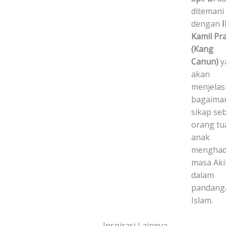
ditemani
dengan
I
Kamil Pr
(Kang
Canun)
y
akan
menjelas
bagaima
sikap se
orang tu
anak
menghad
masa Akil
dalam
pandang
Islam.
Inspirasi Lainnya