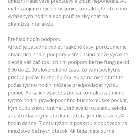
umožní riadiť vaše predstavy a znížiť nepohodlie. Ak
máte záujem o rýchle riešenie, kontaktujte ich mimo
vyťažených hodín alebo použite živý chat na
okamžitú interakciu.
Prehľad hodín podpory
Aj keď je zásadné vedieť reakčné časy, porozumenie
otváracích hodín podpory v NV Casino môže výrazne
zlepšiť váš zážitok. Ich tím podpory bežne funguje od
8:00 do 22:00 slovenského času, čo vám poskytne
prístup počas hernej špičky. Ak sa na nich obrátite
počas týchto hodín, môžete predpokladať rýchlu
pomoc. Ak sa ich však snažíte sa kontaktovať mimo
týchto hodín, pravdepodobne budete musieť počkať,
kým budú znovu online. Udržiavajú rozsiahlu sekciu
s často kladenými otázkami, ktorá je k dispozícii 24
hodín denne, 7 dní v týždni a poskytuje odpovede na
množstvo bežných otázok. Ak teda máte súrne