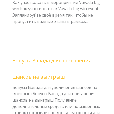
Как участвовать в мероприятии Vavada big
win Как участвовать в Vavada big win event
Запланируйте своё время так, чтобы не
пропустить важные этапы в рамках…
Бонусы Вавада для повышения
шансов на выигрыш
Бонусы Вавада для увеличения шансов на
выигрыш Бонусы Вавада для повышения
шансов на выигрыш Получение
дополнительных средств или повышенных
ставок открывает новые возможности для