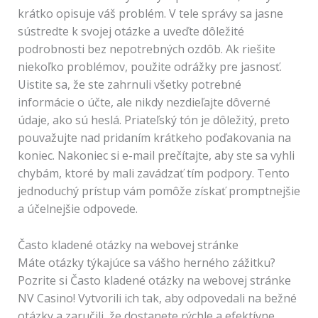
krátko opisuje váš problém. V tele správy sa jasne
sústredte k svojej otázke a uveďte dôležité
podrobnosti bez nepotrebných ozdôb. Ak riešite
niekoľko problémov, použite odrážky pre jasnosť.
Uistite sa, že ste zahrnuli všetky potrebné
informácie o účte, ale nikdy nezdieľajte dôverné
údaje, ako sú heslá. Priateľský tón je dôležitý, preto
pouvažujte nad pridaním krátkeho poďakovania na
koniec. Nakoniec si e-mail prečítajte, aby ste sa vyhli
chybám, ktoré by mali zavádzať tím podpory. Tento
jednoduchý prístup vám pomôže získať promptnejšie
a účelnejšie odpovede.
Často kladené otázky na webovej stránke
Máte otázky týkajúce sa vášho herného zážitku?
Pozrite si Často kladené otázky na webovej stránke
NV Casino! Vytvorili ich tak, aby odpovedali na bežné
otázky a zaručili, že dostanete rýchle a efektívne