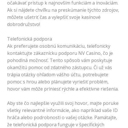
očakávať prístup k najnovším funkciám a inováciám.
Ak si nájdete chvíľku na preskúmanie týchto zdrojov,
môžete ušetriť čas a vylepšiť svoje kasínové
dobrodružstvo!
Telefonická podpora
Ak preferujete osobnú komunikáciu, telefonicky
kontaktujte zákaznícku podporu NV Casino, čo je
pohodlná možnosť. Tento spôsob vám poskytuje
okamžitú pomoc od zdatného zástupcu. Či už vás
trápia otázky ohľadom vášho účtu, potrebujete
pomoc s hrou alebo plánujete vyriešiť problém,
hovor vám môže priniesť rýchle a efektívne riešenia.
Aby ste čo najlepšie využili svoj hovor, majte poruke
všetky relevantné informácie, ako napríklad vaše ID
hráča alebo podrobnosti o vašej otázke. Pamätajte,
že telefonická podpora funguje v špecifických