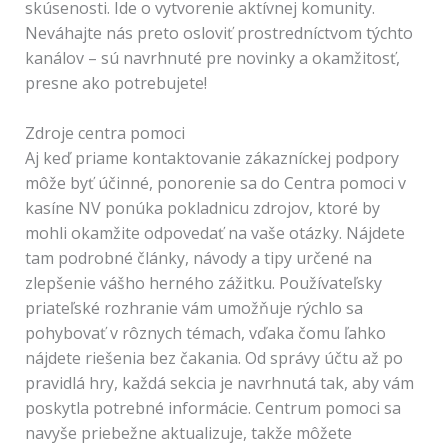
skúsenosti. Ide o vytvorenie aktívnej komunity.
Neváhajte nás preto osloviť prostredníctvom týchto
kanálov – sú navrhnuté pre novinky a okamžitosť,
presne ako potrebujete!
Zdroje centra pomoci
Aj keď priame kontaktovanie zákazníckej podpory
môže byť účinné, ponorenie sa do Centra pomoci v
kasíne NV ponúka pokladnicu zdrojov, ktoré by
mohli okamžite odpovedať na vaše otázky. Nájdete
tam podrobné články, návody a tipy určené na
zlepšenie vášho herného zážitku. Používateľsky
priateľské rozhranie vám umožňuje rýchlo sa
pohybovať v rôznych témach, vďaka čomu ľahko
nájdete riešenia bez čakania. Od správy účtu až po
pravidlá hry, každá sekcia je navrhnutá tak, aby vám
poskytla potrebné informácie. Centrum pomoci sa
navyše priebežne aktualizuje, takže môžete