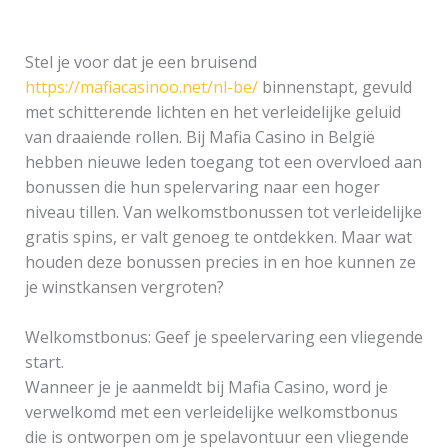
Stel je voor dat je een bruisend
https://mafiacasinoo.net/nl-be/
binnenstapt, gevuld
met schitterende lichten en het verleidelijke geluid
van draaiende rollen. Bij Mafia Casino in België
hebben nieuwe leden toegang tot een overvloed aan
bonussen die hun spelervaring naar een hoger
niveau tillen. Van welkomstbonussen tot verleidelijke
gratis spins, er valt genoeg te ontdekken. Maar wat
houden deze bonussen precies in en hoe kunnen ze
je winstkansen vergroten?
Welkomstbonus: Geef je speelervaring een vliegende
start.
Wanneer je je aanmeldt bij Mafia Casino, word je
verwelkomd met een verleidelijke welkomstbonus
die is ontworpen om je spelavontuur een vliegende