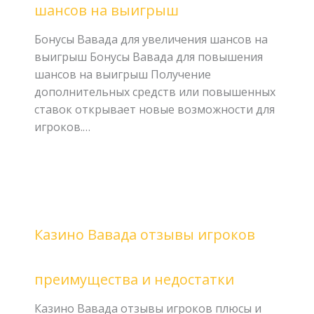
шансов на выигрыш
Бонусы Вавада для увеличения шансов на
выигрыш Бонусы Вавада для повышения
шансов на выигрыш Получение
дополнительных средств или повышенных
ставок открывает новые возможности для
игроков.…
Казино Вавада отзывы игроков
преимущества и недостатки
Казино Вавада отзывы игроков плюсы и