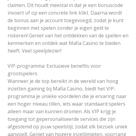
claimen. Dit houdt meestal in dat je een bonuscode
invoert of op een concrete link klikt. Daarna wordt
de bonus aan je account toegevoegd, zodat je kunt
beginnen met spelen zonder je eigen geld te
riskeren! Geniet van het ontdekken van de spellen en
kenmerken en ontdek wat Mafia Casino te bieden
heeft. Veel speelplezier!
VIP-programma: Exclusieve benefits voor
grootspelers
Wanneer je de top bereikt in de wereld van hoog
inzetten gaming bij Mafia Casino, biedt het VIP-
programma je unieke voordelen die je ervaring naar
een hoger niveau tillen, iets waar standaard spelers
alleen maar van kunnen dromen. Als VIP krijg je
toegang tot gepersonaliseerde services die zijn
afgestemd op jouw speelstijl, zodat elk bezoek uniek
aanvoelt. Geniet van hogere inzetlimieten, voorrang