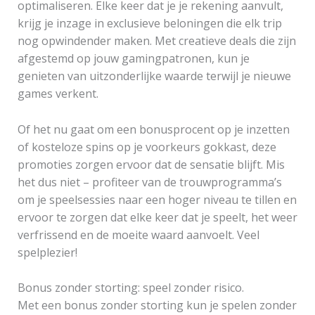
optimaliseren. Elke keer dat je je rekening aanvult,
krijg je inzage in exclusieve beloningen die elk trip
nog opwindender maken. Met creatieve deals die zijn
afgestemd op jouw gamingpatronen, kun je
genieten van uitzonderlijke waarde terwijl je nieuwe
games verkent.
Of het nu gaat om een bonusprocent op je inzetten
of kosteloze spins op je voorkeurs gokkast, deze
promoties zorgen ervoor dat de sensatie blijft. Mis
het dus niet – profiteer van de trouwprogramma’s
om je speelsessies naar een hoger niveau te tillen en
ervoor te zorgen dat elke keer dat je speelt, het weer
verfrissend en de moeite waard aanvoelt. Veel
spelplezier!
Bonus zonder storting: speel zonder risico.
Met een bonus zonder storting kun je spelen zonder