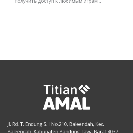
получить доступ к любимым играм…
Jl. Rd. T. Endung S. I No.210, Baleendah, Kec.
Baleendah, Kabupaten Bandung, Jawa Barat 4037