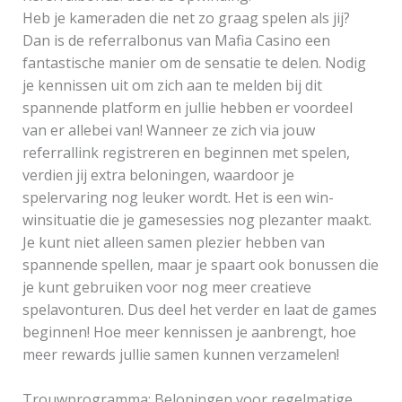
Heb je kameraden die net zo graag spelen als jij?
Dan is de referralbonus van Mafia Casino een
fantastische manier om de sensatie te delen. Nodig
je kennissen uit om zich aan te melden bij dit
spannende platform en jullie hebben er voordeel
van er allebei van! Wanneer ze zich via jouw
referrallink registreren en beginnen met spelen,
verdien jij extra beloningen, waardoor je
spelervaring nog leuker wordt. Het is een win-
winsituatie die je gamesessies nog plezanter maakt.
Je kunt niet alleen samen plezier hebben van
spannende spellen, maar je spaart ook bonussen die
je kunt gebruiken voor nog meer creatieve
spelavonturen. Dus deel het verder en laat de games
beginnen! Hoe meer kennissen je aanbrengt, hoe
meer rewards jullie samen kunnen verzamelen!
Trouwprogramma: Beloningen voor regelmatige