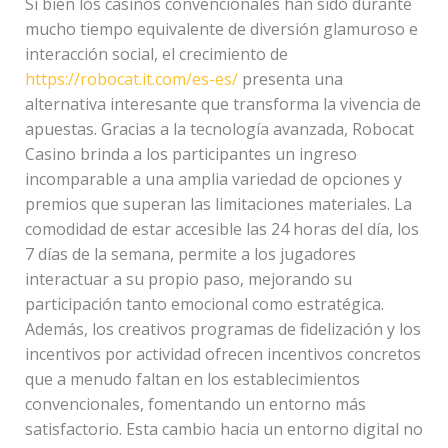
Si bien los casinos convencionales han sido durante
mucho tiempo equivalente de diversión glamuroso e
interacción social, el crecimiento de
https://robocat.it.com/es-es/
presenta una
alternativa interesante que transforma la vivencia de
apuestas. Gracias a la tecnología avanzada, Robocat
Casino brinda a los participantes un ingreso
incomparable a una amplia variedad de opciones y
premios que superan las limitaciones materiales. La
comodidad de estar accesible las 24 horas del día, los
7 días de la semana, permite a los jugadores
interactuar a su propio paso, mejorando su
participación tanto emocional como estratégica.
Además, los creativos programas de fidelización y los
incentivos por actividad ofrecen incentivos concretos
que a menudo faltan en los establecimientos
convencionales, fomentando un entorno más
satisfactorio. Esta cambio hacia un entorno digital no