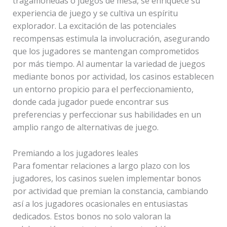
tragamonedas o juegos de mesa, se enriquece su
experiencia de juego y se cultiva un espíritu
explorador. La excitación de las potenciales
recompensas estimula la involucración, asegurando
que los jugadores se mantengan comprometidos
por más tiempo. Al aumentar la variedad de juegos
mediante bonos por actividad, los casinos establecen
un entorno propicio para el perfeccionamiento,
donde cada jugador puede encontrar sus
preferencias y perfeccionar sus habilidades en un
amplio rango de alternativas de juego.
Premiando a los jugadores leales
Para fomentar relaciones a largo plazo con los
jugadores, los casinos suelen implementar bonos
por actividad que premian la constancia, cambiando
así a los jugadores ocasionales en entusiastas
dedicados. Estos bonos no solo valoran la