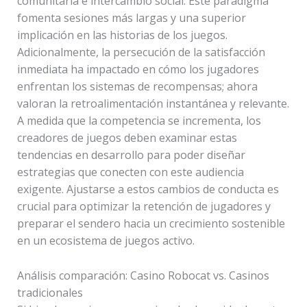
comunitaria e intercambio social. Este paradigma
fomenta sesiones más largas y una superior
implicación en las historias de los juegos.
Adicionalmente, la persecución de la satisfacción
inmediata ha impactado en cómo los jugadores
enfrentan los sistemas de recompensas; ahora
valoran la retroalimentación instantánea y relevante.
A medida que la competencia se incrementa, los
creadores de juegos deben examinar estas
tendencias en desarrollo para poder diseñar
estrategias que conecten con este audiencia
exigente. Ajustarse a estos cambios de conducta es
crucial para optimizar la retención de jugadores y
preparar el sendero hacia un crecimiento sostenible
en un ecosistema de juegos activo.
Análisis comparación: Casino Robocat vs. Casinos
tradicionales