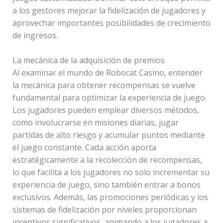
a los gestores mejorar la fidelización de jugadores y
aprovechar importantes posibilidades de crecimiento
de ingresos.
La mecánica de la adquisición de premios
Al examinar el mundo de Robocat Casino, entender
la mecánica para obtener recompensas se vuelve
fundamental para optimizar la experiencia de juego.
Los jugadores pueden emplear diversos métodos,
como involucrarse en misiones diarias, jugar
partidas de alto riesgo y acumular puntos mediante
el juego constante. Cada acción aporta
estratégicamente a la recolección de recompensas,
lo que facilita a los jugadores no solo incrementar su
experiencia de juego, sino también entrar a bonos
exclusivos. Además, las promociones periódicas y los
sistemas de fidelización por niveles proporcionan
incentivos significativos, animando a los jugadores a