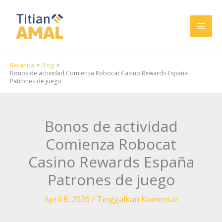
Lewati
ke
konten
Beranda
Blog
Bonos de actividad Comienza Robocat Casino Rewards España
Patrones de juego
Bonos de actividad
Comienza Robocat
Casino Rewards España
Patrones de juego
April 8, 2026
/
Tinggalkan Komentar