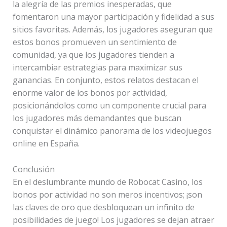
la alegría de las premios inesperadas, que
fomentaron una mayor participación y fidelidad a sus
sitios favoritas. Además, los jugadores aseguran que
estos bonos promueven un sentimiento de
comunidad, ya que los jugadores tienden a
intercambiar estrategias para maximizar sus
ganancias. En conjunto, estos relatos destacan el
enorme valor de los bonos por actividad,
posicionándolos como un componente crucial para
los jugadores más demandantes que buscan
conquistar el dinámico panorama de los videojuegos
online en España.
Conclusión
En el deslumbrante mundo de Robocat Casino, los
bonos por actividad no son meros incentivos; ¡son
las claves de oro que desbloquean un infinito de
posibilidades de juego! Los jugadores se dejan atraer