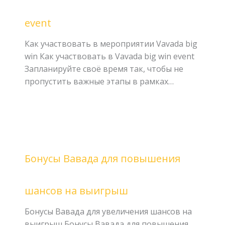
event
Как участвовать в мероприятии Vavada big
win Как участвовать в Vavada big win event
Запланируйте своё время так, чтобы не
пропустить важные этапы в рамках…
Бонусы Вавада для повышения
шансов на выигрыш
Бонусы Вавада для увеличения шансов на
выигрыш Бонусы Вавада для повышения