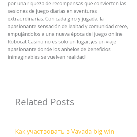
por una riqueza de recompensas que convierten las
sesiones de juego diarias en aventuras
extraordinarias. Con cada giro y jugada, la
apasionante sensación de lealtad y comunidad crece,
empujándolos a una nueva época del juego online.
Robocat Casino no es solo un lugar; ¡es un viaje
apasionante donde los anhelos de beneficios
inimaginables se vuelven realidad!
Related Posts
Как участвовать в Vavada big win