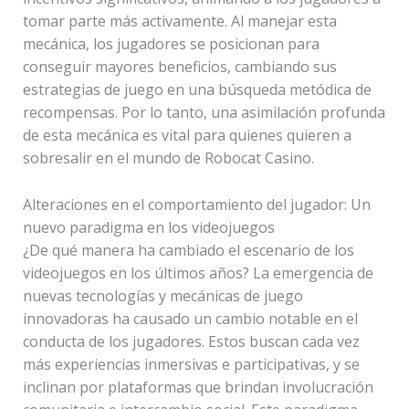
tomar parte más activamente. Al manejar esta
mecánica, los jugadores se posicionan para
conseguir mayores beneficios, cambiando sus
estrategias de juego en una búsqueda metódica de
recompensas. Por lo tanto, una asimilación profunda
de esta mecánica es vital para quienes quieren a
sobresalir en el mundo de Robocat Casino.
Alteraciones en el comportamiento del jugador: Un
nuevo paradigma en los videojuegos
¿De qué manera ha cambiado el escenario de los
videojuegos en los últimos años? La emergencia de
nuevas tecnologías y mecánicas de juego
innovadoras ha causado un cambio notable en el
conducta de los jugadores. Estos buscan cada vez
más experiencias inmersivas e participativas, y se
inclinan por plataformas que brindan involucración