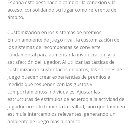
España está destinado a cambiar la conexión y la
acceso, consolidando su lugar como referente del
ámbito.
Customización en los sistemas de premios
En un ambiente de juego rival, la customización de
los sistemas de recompensas se convierte
fundamental para aumentar la involucración y la
satisfacción del jugador. Al utilizar las tácticas de
customización sustentadas en datos, los salones de
juego pueden crear experiencias de premios a
medida que resuenen con las gustos y
comportamientos individuales. Ajustar las
estructuras de estímulos de acuerdo a la actividad del
jugador no solo fomenta la lealtad, sino que también
estimula intercambios relevantes, generando un
ambiente de juego más dinámico.