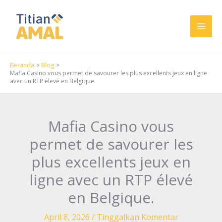
Lewati
ke
konten
Beranda
Blog
Mafia Casino vous permet de savourer les plus excellents jeux en ligne
avec un RTP élevé en Belgique.
Mafia Casino vous
permet de savourer les
plus excellents jeux en
ligne avec un RTP élevé
en Belgique.
April 8, 2026
/
Tinggalkan Komentar