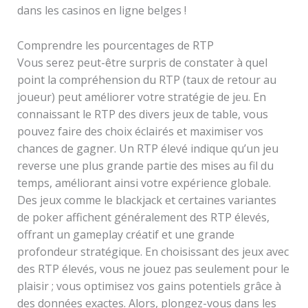
dans les casinos en ligne belges !
Comprendre les pourcentages de RTP
Vous serez peut-être surpris de constater à quel
point la compréhension du RTP (taux de retour au
joueur) peut améliorer votre stratégie de jeu. En
connaissant le RTP des divers jeux de table, vous
pouvez faire des choix éclairés et maximiser vos
chances de gagner. Un RTP élevé indique qu’un jeu
reverse une plus grande partie des mises au fil du
temps, améliorant ainsi votre expérience globale.
Des jeux comme le blackjack et certaines variantes
de poker affichent généralement des RTP élevés,
offrant un gameplay créatif et une grande
profondeur stratégique. En choisissant des jeux avec
des RTP élevés, vous ne jouez pas seulement pour le
plaisir ; vous optimisez vos gains potentiels grâce à
des données exactes. Alors, plongez-vous dans les