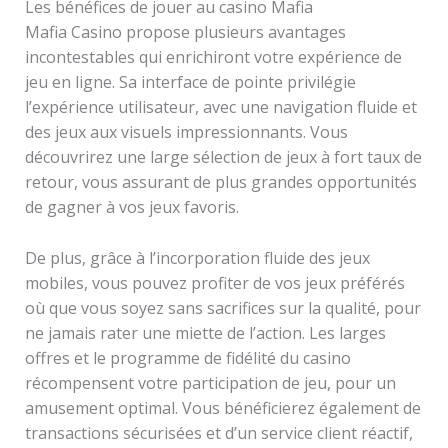
Les bénéfices de jouer au casino Mafia
Mafia Casino propose plusieurs avantages
incontestables qui enrichiront votre expérience de
jeu en ligne. Sa interface de pointe privilégie
l’expérience utilisateur, avec une navigation fluide et
des jeux aux visuels impressionnants. Vous
découvrirez une large sélection de jeux à fort taux de
retour, vous assurant de plus grandes opportunités
de gagner à vos jeux favoris.
De plus, grâce à l’incorporation fluide des jeux
mobiles, vous pouvez profiter de vos jeux préférés
où que vous soyez sans sacrifices sur la qualité, pour
ne jamais rater une miette de l’action. Les larges
offres et le programme de fidélité du casino
récompensent votre participation de jeu, pour un
amusement optimal. Vous bénéficierez également de
transactions sécurisées et d’un service client réactif,