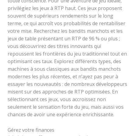
toute conscience. Pour une aventure de jeu idéale,
privilégiez les jeux à RTP haut. Ces jeux proposent
souvent de supérieurs rendements sur le long
terme, ce qui accroît vos probabilités de rentabiliser
votre mise. Recherchez les bandits manchots et les
jeux de table présentant un RTP de 96 % ou plus ;
vous découvrirez des titres innovants qui
repoussent les frontières du jeu traditionnel tout en
optimisant ces taux. Explorez différents types, des
machines à sous classiques aux bandits manchots
modernes les plus récentes, et n’ayez pas peur à
essayer les nouveautés : de nombreux développeurs
misent sur des approches de RTP optimisées. En
sélectionnant ces jeux, vous accroissez non
seulement le sensation forte du jeu, mais aussi vos
chances de avoir une expérience enrichissante.
Gérez votre finances