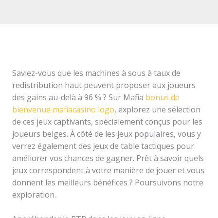
Saviez-vous que les machines à sous à taux de
redistribution haut peuvent proposer aux joueurs
des gains au-delà à 96 % ? Sur Mafia
bonus de
bienvenue mafiacasino logo
, explorez une sélection
de ces jeux captivants, spécialement conçus pour les
joueurs belges. À côté de les jeux populaires, vous y
verrez également des jeux de table tactiques pour
améliorer vos chances de gagner. Prêt à savoir quels
jeux correspondent à votre manière de jouer et vous
donnent les meilleurs bénéfices ? Poursuivons notre
exploration.