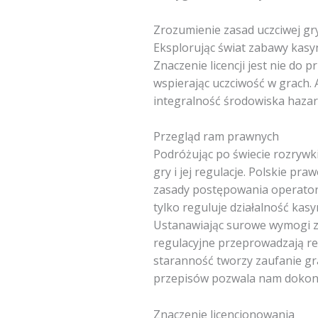
Zrozumienie zasad uczciwej gry 
Eksplorując świat zabawy kasyn
Znaczenie licencji jest nie d
wspierając uczciwość w grach. 
integralność środowiska haza
Przegląd ram prawnych
Podróżując po świecie rozrywk
gry i jej regulacje. Polskie p
zasady postępowania operatoró
tylko reguluje działalność kas
Ustanawiając surowe wymogi zg
regulacyjne przeprowadzają reg
staranność tworzy zaufanie gra
przepisów pozwala nam dokony
Znaczenie licencjonowania