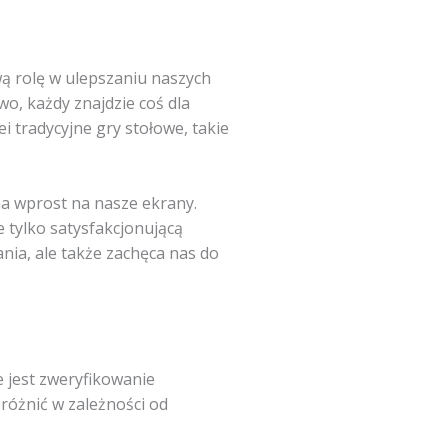
wą rolę w ulepszaniu naszych
wo, każdy znajdzie coś dla
 tradycyjne gry stołowe, takie
a wprost na nasze ekrany.
 tylko satysfakcjonującą
nia, ale także zachęca nas do
 jest zweryfikowanie
różnić w zależności od