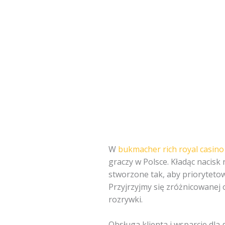
W
bukmacher rich royal casino
graczy w Polsce. Kładąc nacisk
stworzone tak, aby priorytetow
Przyjrzyjmy się zróżnicowanej
rozrywki.
Obsługa klienta i wsparcie dla 