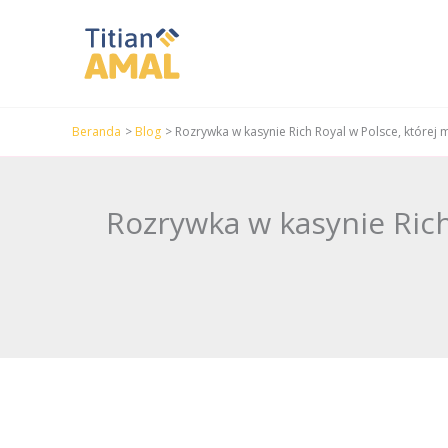
Lewati
ke
konten
Beranda
Blog
Rozrywka w kasynie Rich Royal w Polsce, której
Rozrywka w kasynie Rich