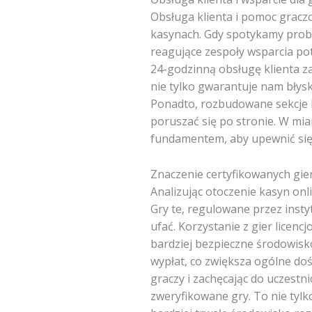
Obsługa klienta i pomoc gracz
kasynach. Gdy spotykamy proble
reagujące zespoły wsparcia pot
24-godzinną obsługę klienta za
nie tylko gwarantuje nam błysk
Ponadto, rozbudowane sekcje F
poruszać się po stronie. W mia
fundamentem, aby upewnić się
Znaczenie certyfikowanych gie
Analizując otoczenie kasyn onl
Gry te, regulowane przez inst
ufać. Korzystanie z gier lice
bardziej bezpieczne środowisk
wypłat, co zwiększa ogólne doś
graczy i zachęcając do uczestn
zweryfikowane gry. To nie tylk