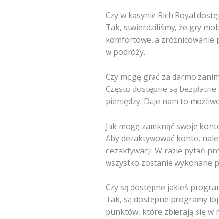
Czy w kasynie Rich Royal dost
Tak, stwierdziliśmy, że gry mo
komfortowe, a zróżnicowanie po
w podróży.
Czy mogę grać za darmo zanim
Często dostępne są bezpłatne 
pieniędzy. Daje nam to możliwoś
Jak mogę zamknąć swoje konto
Aby dezaktywować konto, należ
dezaktywacji. W razie pytań pr
wszystko zostanie wykonane p
Czy są dostępne jakieś progra
Tak, są dostępne programy loj
punktów, które zbierają się w