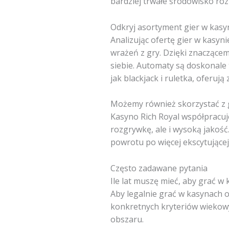
bardziej trwałe środowisko roz
Odkryj asortyment gier w kasyn
Analizując ofertę gier w kasyn
wrażeń z gry. Dzięki znaczącem
siebie. Automaty są doskonale 
jak blackjack i ruletka, oferu
Możemy również skorzystać z g
Kasyno Rich Royal współpracuj
rozgrywkę, ale i wysoką jakość
powrotu po więcej ekscytującej
Często zadawane pytania
Ile lat muszę mieć, aby grać w 
Aby legalnie grać w kasynach 
konkretnych kryteriów wiekowyc
obszaru.