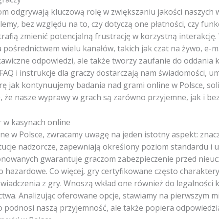
om odgrywają kluczową rolę w zwiększaniu jakości naszych w
my, bez względu na to, czy dotyczą one płatności, czy funk
rafią zmienić potencjalną frustrację w korzystną interakcję.
 pośrednictwem wielu kanałów, takich jak czat na żywo, e-ma
awiczne odpowiedzi, ale także tworzy zaufanie do oddania 
AQ i instrukcje dla graczy dostarczają nam świadomości, um
rę jak kontynuujemy badania nad grami online w Polsce, sol
, że nasze wyprawy w grach są zarówno przyjemne, jak i b
r w kasynach online
ine w Polsce, zwracamy uwagę na jeden istotny aspekt: znac
ytucje nadzorcze, zapewniają określony poziom standardu i
ncjonowanych gwarantuje graczom zabezpieczenie przed nieu
o hazardowe. Co więcej, gry certyfikowane często charakte
wiadczenia z gry. Wnoszą wkład one również do legalności k
ictwa. Analizując oferowane opcje, stawiamy na pierwszym mi
o podnosi naszą przyjemność, ale także popiera odpowiedzia