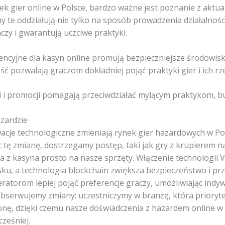
nek gier online w Polsce, bardzo ważne jest poznanie z aktu
y te oddziałują nie tylko na sposób prowadzenia działalnośc
zy i gwarantują uczciwe praktyki.
ncyjne dla kasyn online promują bezpieczniejsze środowisk
ść pozwalają graczom dokładniej pojąć praktyki gier i ich rz
i i promocji pomagają przeciwdziałać mylącym praktykom, b
zardzie
owacje technologiczne zmieniają rynek gier hazardowych w P
ąc tę zmianę, dostrzegamy postęp, taki jak gry z krupierem 
ia z kasyna prosto na nasze sprzęty. Włączenie technologii
ku, a technologia blockchain zwiększa bezpieczeństwo i prz
ratorom lepiej pojąć preferencje graczy, umożliwiając indyw
obserwujemy zmiany; uczestniczymy w branżę, która priory
onę, dzięki czemu nasze doświadczenia z hazardem online w 
ześniej.