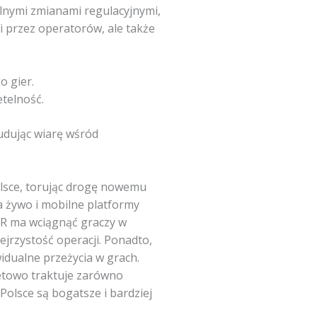
alnymi zmianami regulacyjnymi,
i przez operatorów, ale także
o gier.
etelność.
udując wiarę wśród
olsce, torując drogę nowemu
na żywo i mobilne platformy
 VR ma wciągnąć graczy w
ejrzystość operacji. Ponadto,
idualne przeżycia w grach.
tetowo traktuje zarówno
Polsce są bogatsze i bardziej