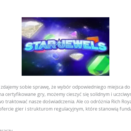
zdajemy sobie sprawę, że wybór odpowiedniego miejsca do g
 na certyfikowane gry, możemy cieszyć się solidnym i uczciw
o traktować nasze doświadczenia. Ale co odróżnia Rich Royal
 ofercie gier i strukturom regulacyjnym, które stanowią fu
graczy