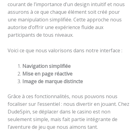
courant de l’importance d’un design intuitif et nous
assurons à ce que chaque élément soit créé pour
une manipulation simplifiée. Cette approche nous
autorise d’offrir une expérience fluide aux
participants de tous niveaux.
Voici ce que nous valorisons dans notre interface :
Navigation simplifiée
Mise en page réactive
Image de marque distincte
Grâce à ces fonctionnalités, nous pouvons nous
focaliser sur l’essentiel : nous divertir en jouant. Chez
DudeSpin, se déplacer dans le casino est non
seulement simple, mais fait partie intégrante de
l’aventure de jeu que nous aimons tant.