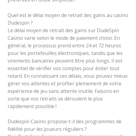
Quel est le délai moyen de retrait des gains au casino
Dudespin ?
Le délai moyen de retrait des gains sur DudeSpin
Casino varie selon le mode de paiement choisi. En
général, le processus prend entre 24 et 72 heures
pour les portefeuilles électroniques, tandis que les
virements bancaires peuvent être plus longs. Il est
essentiel de vérifier vos comptes pour éviter tout
retard. En connaissant ces délais, vous pouvez mieux
gérer vos attentes et profiter pleinement de votre
expérience de jeu sans attente inutile. Faisons en
sorte que vos retraits se déroulent le plus
rapidement possible !
Dudespin Casino propose-t-il des programmes de
fidélité pour les joueurs réguliers ?