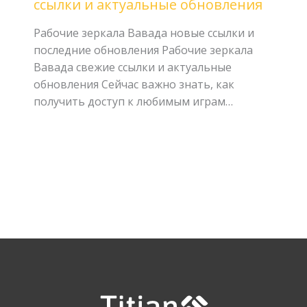
ссылки и актуальные обновления
Рабочие зеркала Вавада новые ссылки и
последние обновления Рабочие зеркала
Вавада свежие ссылки и актуальные
обновления Сейчас важно знать, как
получить доступ к любимым играм…