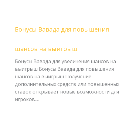
Бонусы Вавада для повышения
шансов на выигрыш
Бонусы Вавада для увеличения шансов на
выигрыш Бонусы Вавада для повышения
шансов на выигрыш Получение
дополнительных средств или повышенных
ставок открывает новые возможности для
игроков.…