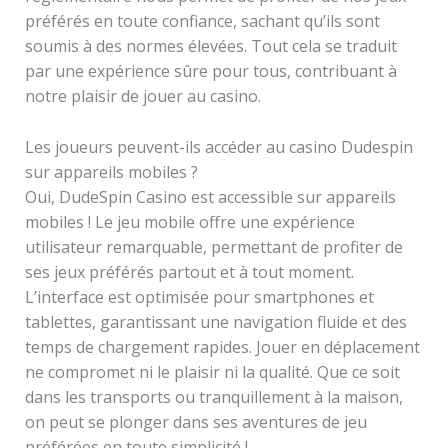
préférés en toute confiance, sachant qu’ils sont
soumis à des normes élevées. Tout cela se traduit
par une expérience sûre pour tous, contribuant à
notre plaisir de jouer au casino.
Les joueurs peuvent-ils accéder au casino Dudespin
sur appareils mobiles ?
Oui, DudeSpin Casino est accessible sur appareils
mobiles ! Le jeu mobile offre une expérience
utilisateur remarquable, permettant de profiter de
ses jeux préférés partout et à tout moment.
L’interface est optimisée pour smartphones et
tablettes, garantissant une navigation fluide et des
temps de chargement rapides. Jouer en déplacement
ne compromet ni le plaisir ni la qualité. Que ce soit
dans les transports ou tranquillement à la maison,
on peut se plonger dans ses aventures de jeu
préférées en toute simplicité !