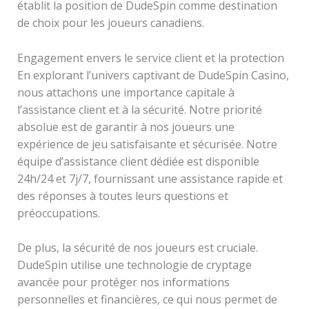
établit la position de DudeSpin comme destination
de choix pour les joueurs canadiens.
Engagement envers le service client et la protection
En explorant l’univers captivant de DudeSpin Casino,
nous attachons une importance capitale à
l’assistance client et à la sécurité. Notre priorité
absolue est de garantir à nos joueurs une
expérience de jeu satisfaisante et sécurisée. Notre
équipe d’assistance client dédiée est disponible
24h/24 et 7j/7, fournissant une assistance rapide et
des réponses à toutes leurs questions et
préoccupations.
De plus, la sécurité de nos joueurs est cruciale.
DudeSpin utilise une technologie de cryptage
avancée pour protéger nos informations
personnelles et financières, ce qui nous permet de