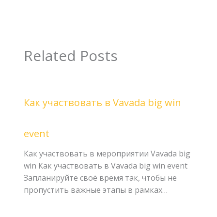
Related Posts
Как участвовать в Vavada big win
event
Как участвовать в мероприятии Vavada big
win Как участвовать в Vavada big win event
Запланируйте своё время так, чтобы не
пропустить важные этапы в рамках…