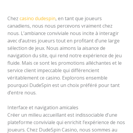
Chez
casino dudespin
, en tant que joueurs
canadiens, nous nous percevons vraiment chez
nous. L’ambiance conviviale nous incite à interagir
avec d’autres joueurs tout en profitant d’une large
sélection de jeux. Nous aimons la aisance de
navigation du site, qui rend notre expérience de jeu
fluide. Mais ce sont les promotions alléchantes et le
service client impeccable qui différencient
véritablement ce casino. Explorons ensemble
pourquoi DudeSpin est un choix préféré pour tant
d’entre nous.
Interface et navigation amicales
Créer un milieu accueillant est indissociable d’une
plateforme conviviale qui enrichit l’expérience de nos
joueurs. Chez DudeSpin Casino, nous sommes au