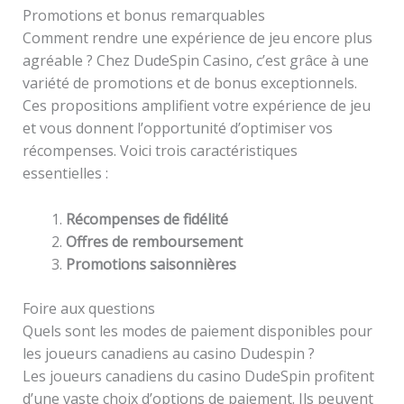
Promotions et bonus remarquables
Comment rendre une expérience de jeu encore plus
agréable ? Chez DudeSpin Casino, c’est grâce à une
variété de promotions et de bonus exceptionnels.
Ces propositions amplifient votre expérience de jeu
et vous donnent l’opportunité d’optimiser vos
récompenses. Voici trois caractéristiques
essentielles :
Récompenses de fidélité
Offres de remboursement
Promotions saisonnières
Foire aux questions
Quels sont les modes de paiement disponibles pour
les joueurs canadiens au casino Dudespin ?
Les joueurs canadiens du casino DudeSpin profitent
d’une vaste choix d’options de paiement. Ils peuvent