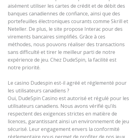
aisément utiliser les cartes de crédit et de débit des
banques canadiennes de confiance, ainsi que des
portefeuilles électroniques courants comme Skrill et
Neteller. De plus, le site propose Interac pour des
virements bancaires simplifiés. Grâce à ces
méthodes, nous pouvons réaliser des transactions
sans difficulté et tirer le meilleur parti de notre
expérience de jeu. Chez DudeSpin, la facilité est
notre priorité.
Le casino Dudespin est-il agréé et réglementé pour
les utilisateurs canadiens ?
Oui, DudeSpin Casino est autorisé et régulé pour les
utilisateurs canadiens. Nous avons vérifié qu’ils
respectent des exigences strictes en matière de
licences, garantissant ainsi un environnement de jeu
sécurisé. Leur engagement envers la conformité
réglementaire nous permet de profiter de nos jeux