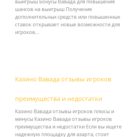
выигрыш Бонусы Вавада для повышения
шансов на выигрыш Получение
дополнительных средств или повышенных
ставок открывает новые возможности для
игроков.…
Казино Вавада отзывы игроков
преимущества и недостатки
Казино Вавада отзывы игроков плюсы и
минусы Казино Вавада отзывы игроков
преимущества и недостатки Если вы ищете
надежную площадку для азарта, стоит