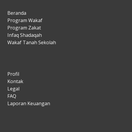
Beranda
Program Wakaf
Program Zakat
Infaq Shadaqah
Wakaf Tanah Sekolah
Profil
Kontak
Legal
FAQ
Laporan Keuangan