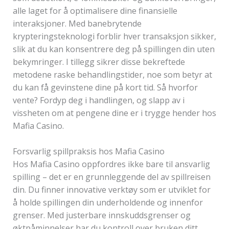
alle laget for å optimalisere dine finansielle
interaksjoner. Med banebrytende
krypteringsteknologi forblir hver transaksjon sikker,
slik at du kan konsentrere deg på spillingen din uten
bekymringer. I tillegg sikrer disse bekreftede
metodene raske behandlingstider, noe som betyr at
du kan få gevinstene dine på kort tid. Så hvorfor
vente? Fordyp deg i handlingen, og slapp av i
vissheten om at pengene dine er i trygge hender hos
Mafia Casino.
Forsvarlig spillpraksis hos Mafia Casino
Hos Mafia Casino oppfordres ikke bare til ansvarlig
spilling – det er en grunnleggende del av spillreisen
din. Du finner innovative verktøy som er utviklet for
å holde spillingen din underholdende og innenfor
grenser. Med justerbare innskuddsgrenser og
øktpåminnelser har du kontroll over bruken ditt.