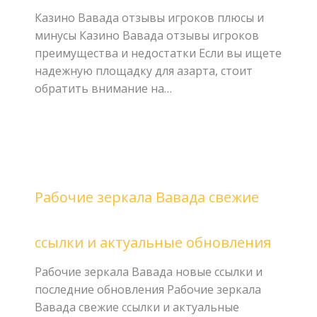
Казино Вавада отзывы игроков плюсы и
минусы Казино Вавада отзывы игроков
преимущества и недостатки Если вы ищете
надежную площадку для азарта, стоит
обратить внимание на…
Рабочие зеркала Вавада свежие
ссылки и актуальные обновления
Рабочие зеркала Вавада новые ссылки и
последние обновления Рабочие зеркала
Вавада свежие ссылки и актуальные