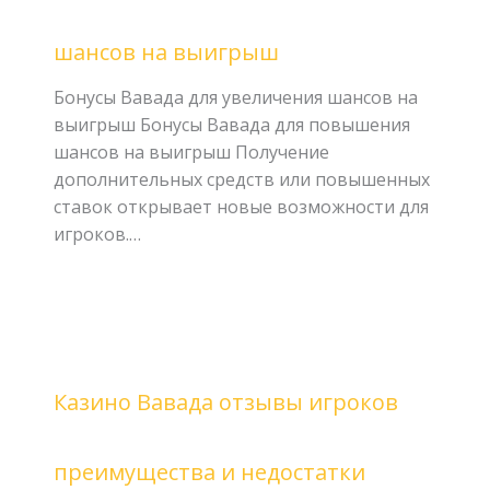
шансов на выигрыш
Бонусы Вавада для увеличения шансов на
выигрыш Бонусы Вавада для повышения
шансов на выигрыш Получение
дополнительных средств или повышенных
ставок открывает новые возможности для
игроков.…
Казино Вавада отзывы игроков
преимущества и недостатки