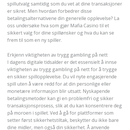
spillutvalg samtidig som du vet at dine transaksjoner
er sikret. Men hvordan forbedrer disse
betalingsalternativene din generelle opplevelse? La
oss undersøke hva som gjør Mafia Casino til et
sikkert valg for dine spillønsker og hva du kan se
frem til som en ny spiller.
Erkjenn viktigheten av trygg gambling på nett
I dagens digitale tidsalder er det essensielt å innse
viktigheten av trygg gambling på nett for å trygge
en sikker spillopplevelse. Du vil nyte engasjerende
spill uten å være redd for at din personlige eller
monetære informasjon blir utsatt. Nyskapende
betalingsmetoder kan gi en problemfri og sikker
transaksjonsprosess, slik at du kan konsentrere deg
på moroen i spillet. Ved å gå for plattformer som
setter først sikkerhetstiltak, beskytter du ikke bare
dine midler, men også din sikkerhet. Å anvende