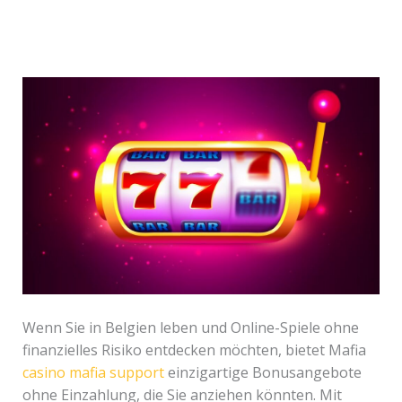
Wenn Sie in Belgien leben und Online-Spiele ohne
finanzielles Risiko entdecken möchten, bietet Mafia
casino mafia support
einzigartige Bonusangebote
ohne Einzahlung, die Sie anziehen könnten. Mit