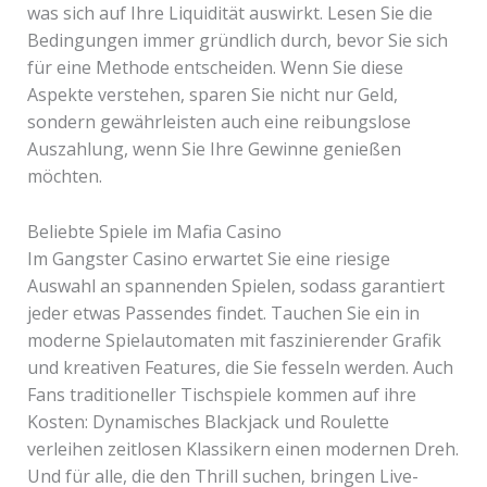
was sich auf Ihre Liquidität auswirkt. Lesen Sie die
Bedingungen immer gründlich durch, bevor Sie sich
für eine Methode entscheiden. Wenn Sie diese
Aspekte verstehen, sparen Sie nicht nur Geld,
sondern gewährleisten auch eine reibungslose
Auszahlung, wenn Sie Ihre Gewinne genießen
möchten.
Beliebte Spiele im Mafia Casino
Im Gangster Casino erwartet Sie eine riesige
Auswahl an spannenden Spielen, sodass garantiert
jeder etwas Passendes findet. Tauchen Sie ein in
moderne Spielautomaten mit faszinierender Grafik
und kreativen Features, die Sie fesseln werden. Auch
Fans traditioneller Tischspiele kommen auf ihre
Kosten: Dynamisches Blackjack und Roulette
verleihen zeitlosen Klassikern einen modernen Dreh.
Und für alle, die den Thrill suchen, bringen Live-