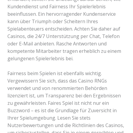
Kundendienst und Fairness Ihr Spielerlebnis
beeinflussen. Ein hervorragender Kundenservice
kann über Triumph oder Scheitern Ihres
Spielabenteuers entscheiden. Achten Sie daher auf
Casinos, die 24/7 Unterstützung per Chat, Telefon
oder E-Mail anbieten. Rasche Antworten und
kompetente Mitarbeiter tragen erheblich zu einem
gelungenen Spielerlebnis bei.
Fairness beim Spielen ist ebenfalls wichtig.
Vergewissern Sie sich, dass das Casino RNGs
verwendet und von renommierten Behörden
lizenziert ist, um Transparenz bei den Ergebnissen
zu gewährleisten. Faires Spiel ist nicht nur ein
Buzzword – es ist die Grundlage für Zuversicht in
Ihrer Spielumgebung. Lesen Sie stets
Nutzerbewertungen und die Richtlinien des Casinos,
um sicherzustellen, dass Sie in einem gerechten und