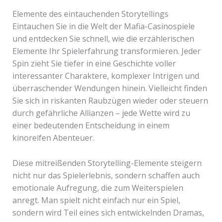
Elemente des eintauchenden Storytellings
Eintauchen Sie in die Welt der Mafia-Casinospiele
und entdecken Sie schnell, wie die erzählerischen
Elemente Ihr Spielerfahrung transformieren. Jeder
Spin zieht Sie tiefer in eine Geschichte voller
interessanter Charaktere, komplexer Intrigen und
überraschender Wendungen hinein. Vielleicht finden
Sie sich in riskanten Raubzügen wieder oder steuern
durch gefährliche Allianzen – jede Wette wird zu
einer bedeutenden Entscheidung in einem
kinoreifen Abenteuer.
Diese mitreißenden Storytelling-Elemente steigern
nicht nur das Spielerlebnis, sondern schaffen auch
emotionale Aufregung, die zum Weiterspielen
anregt. Man spielt nicht einfach nur ein Spiel,
sondern wird Teil eines sich entwickelnden Dramas,