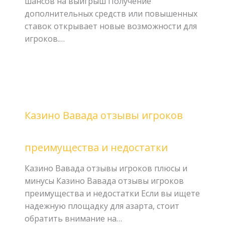
шансов на выигрыш Получение
дополнительных средств или повышенных
ставок открывает новые возможности для
игроков.…
Казино Вавада отзывы игроков
преимущества и недостатки
Казино Вавада отзывы игроков плюсы и
минусы Казино Вавада отзывы игроков
преимущества и недостатки Если вы ищете
надежную площадку для азарта, стоит
обратить внимание на…