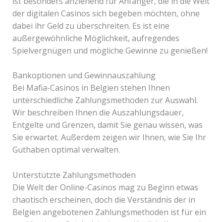
ist besonders anziehend für Anfänger, die in die Welt
der digitalen Casinos sich begeben möchten, ohne
dabei ihr Geld zu überschreiten. Es ist eine
außergewöhnliche Möglichkeit, aufregendes
Spielvergnügen und mögliche Gewinne zu genießen!
Bankoptionen und Gewinnauszahlung
Bei Mafia-Casinos in Belgien stehen Ihnen
unterschiedliche Zahlungsmethoden zur Auswahl.
Wir beschreiben Ihnen die Auszahlungsdauer,
Entgelte und Grenzen, damit Sie genau wissen, was
Sie erwartet. Außerdem zeigen wir Ihnen, wie Sie Ihr
Guthaben optimal verwalten.
Unterstützte Zahlungsmethoden
Die Welt der Online-Casinos mag zu Beginn etwas
chaotisch erscheinen, doch die Verständnis der in
Belgien angebotenen Zahlungsmethoden ist für ein