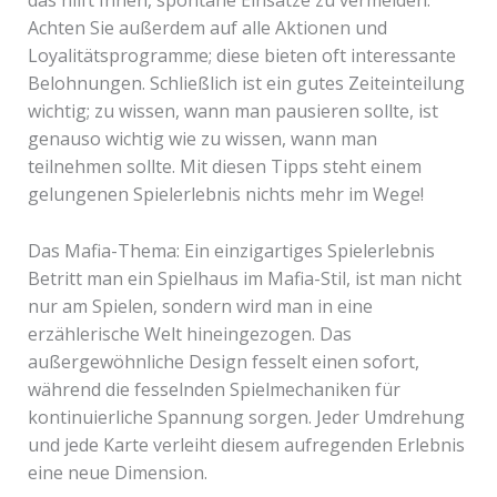
das hilft Ihnen, spontane Einsätze zu vermeiden.
Achten Sie außerdem auf alle Aktionen und
Loyalitätsprogramme; diese bieten oft interessante
Belohnungen. Schließlich ist ein gutes Zeiteinteilung
wichtig; zu wissen, wann man pausieren sollte, ist
genauso wichtig wie zu wissen, wann man
teilnehmen sollte. Mit diesen Tipps steht einem
gelungenen Spielerlebnis nichts mehr im Wege!
Das Mafia-Thema: Ein einzigartiges Spielerlebnis
Betritt man ein Spielhaus im Mafia-Stil, ist man nicht
nur am Spielen, sondern wird man in eine
erzählerische Welt hineingezogen. Das
außergewöhnliche Design fesselt einen sofort,
während die fesselnden Spielmechaniken für
kontinuierliche Spannung sorgen. Jeder Umdrehung
und jede Karte verleiht diesem aufregenden Erlebnis
eine neue Dimension.