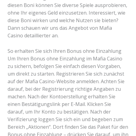
diesen Boni können Sie diverse Spiele ausprobieren,
ohne Ihr eigenes Geld einzusetzen. Interessiert, wie
diese Boni wirken und welche Nutzen sie bieten?
Dann schauen wir uns das Angebot von Mafia
Casino detaillierter an.
So erhalten Sie sich Ihren Bonus ohne Einzahlung
Um Ihren Bonus ohne Einzahlung im Mafia Casino
zu sichern, befolgen Sie einfach diesen Vorgaben,
um direkt zu starten. Registrieren Sie sich zunächst
auf der Mafia Casino-Website anmelden. Achten Sie
darauf, bei der Registrierung richtige Angaben zu
machen. Nach der Kontoerstellung erhalten Sie
einen Bestätigungslink per E-Mail. Klicken Sie
darauf, um Ihr Konto zu bestätigen. Nach der
Verifizierung loggen Sie sich ein und begeben zum
Bereich „Aktionen“. Dort finden Sie das Paket für den
Bonus ohne Einzahlung – drücken Sie darauf, um ihn