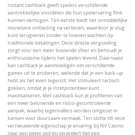
Instant cashback geeft spelers verschillende
aantrekkelijke voordelen die hun spelervaring flink
kunnen verhogen. Ten eerste biedt het onmiddellijke
monetaire ontlasting na verliezen, waardoor je vlug
kunt terugveren zonder te hoeven wachten op
traditionele betalingen. Deze directe vergoeding
zorgt voor een meer boeiende sfeer en behoudt je
enthousiasme tijdens het spelen levend. Daarnaast
kan cashback je aanmoedigen om verschillende
games uit te proberen, wetende dat je een back-up
hebt als het even tegenzit. Het stimuleert tactisch
gokken, omdat je je inzetpotentieel kunt
maximaliseren. Met cashback kun je profiteren van
een meer belonende en risico-gecontroleerde
aanpak, waarbij tegenvallers worden omgezet in
kansen voor duurzaam vermaak. Ten slotte tilt deze
vernieuwende eigenschap je ervaring bij NV Casino
naar een beter peil en verandert het een