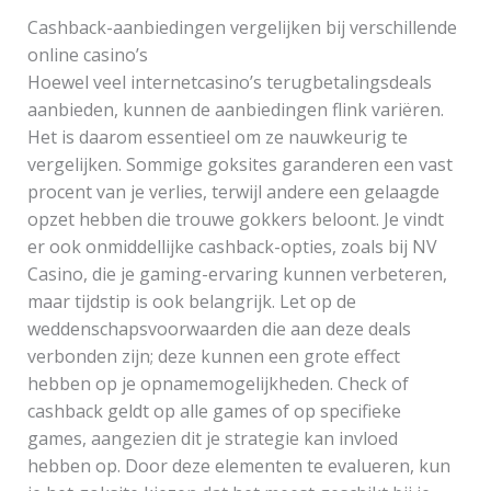
Cashback-aanbiedingen vergelijken bij verschillende
online casino’s
Hoewel veel internetcasino’s terugbetalingsdeals
aanbieden, kunnen de aanbiedingen flink variëren.
Het is daarom essentieel om ze nauwkeurig te
vergelijken. Sommige goksites garanderen een vast
procent van je verlies, terwijl andere een gelaagde
opzet hebben die trouwe gokkers beloont. Je vindt
er ook onmiddellijke cashback-opties, zoals bij NV
Casino, die je gaming-ervaring kunnen verbeteren,
maar tijdstip is ook belangrijk. Let op de
weddenschapsvoorwaarden die aan deze deals
verbonden zijn; deze kunnen een grote effect
hebben op je opnamemogelijkheden. Check of
cashback geldt op alle games of op specifieke
games, aangezien dit je strategie kan invloed
hebben op. Door deze elementen te evalueren, kun