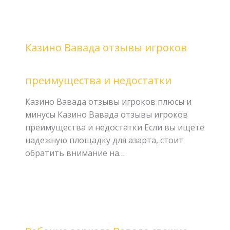
Казино Вавада отзывы игроков
преимущества и недостатки
Казино Вавада отзывы игроков плюсы и
минусы Казино Вавада отзывы игроков
преимущества и недостатки Если вы ищете
надежную площадку для азарта, стоит
обратить внимание на…