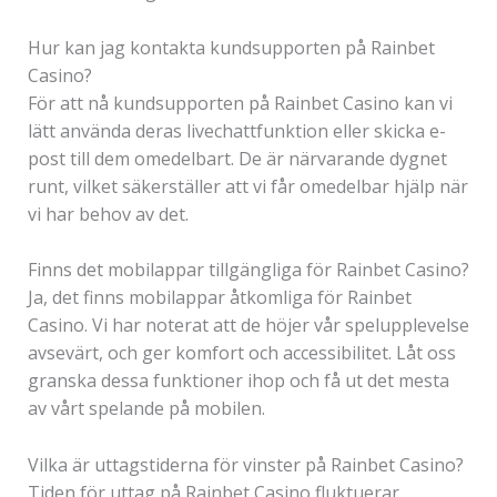
Hur kan jag kontakta kundsupporten på Rainbet
Casino?
För att nå kundsupporten på Rainbet Casino kan vi
lätt använda deras livechattfunktion eller skicka e-
post till dem omedelbart. De är närvarande dygnet
runt, vilket säkerställer att vi får omedelbar hjälp när
vi har behov av det.
Finns det mobilappar tillgängliga för Rainbet Casino?
Ja, det finns mobilappar åtkomliga för Rainbet
Casino. Vi har noterat att de höjer vår spelupplevelse
avsevärt, och ger komfort och accessibilitet. Låt oss
granska dessa funktioner ihop och få ut det mesta
av vårt spelande på mobilen.
Vilka är uttagstiderna för vinster på Rainbet Casino?
Tiden för uttag på Rainbet Casino fluktuerar