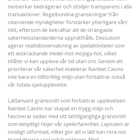
motverkar bedrägerier och stödjer transparens i alla
transaktioner. Regelbundna granskningar från
oberoende myndigheter förstärker ytterligare vårt
tillit, eftersom de bekräftar att de strängaste
säkerhetsstandarderna upprätthålls. Dessutom
agerar realtidsövervakning av spelaktiviteter som
ett avskräckande medel mot möjliga hot, vilket
tillåter vi kan uppleva vår tid utan oro. Genom att
prioriterar vår säkerhet etablerar Rainbet Casino
inte bara en tillförlitlig miljö utan förbättrar också
vår totala spelupplevelse.
Lättanvänt gränssnitt som förbättrar upplevelsen
Rainbet Casino har skapat en trygg miljö och
fascinerar sedan med sitt lättillgängliga gränssnitt
som betydligt höjer vår spelerfarenhet. Layouten är
smidigt utformad, vilket gör att vi lätt kan röra oss
bland diverse spel och funktioner. Med