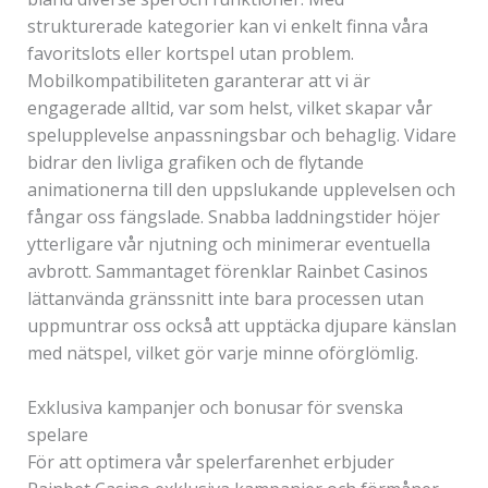
strukturerade kategorier kan vi enkelt finna våra
favoritslots eller kortspel utan problem.
Mobilkompatibiliteten garanterar att vi är
engagerade alltid, var som helst, vilket skapar vår
spelupplevelse anpassningsbar och behaglig. Vidare
bidrar den livliga grafiken och de flytande
animationerna till den uppslukande upplevelsen och
fångar oss fängslade. Snabba laddningstider höjer
ytterligare vår njutning och minimerar eventuella
avbrott. Sammantaget förenklar Rainbet Casinos
lättanvända gränssnitt inte bara processen utan
uppmuntrar oss också att upptäcka djupare känslan
med nätspel, vilket gör varje minne oförglömlig.
Exklusiva kampanjer och bonusar för svenska
spelare
För att optimera vår spelerfarenhet erbjuder