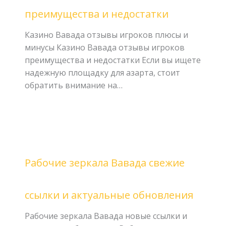
преимущества и недостатки
Казино Вавада отзывы игроков плюсы и
минусы Казино Вавада отзывы игроков
преимущества и недостатки Если вы ищете
надежную площадку для азарта, стоит
обратить внимание на…
Рабочие зеркала Вавада свежие
ссылки и актуальные обновления
Рабочие зеркала Вавада новые ссылки и