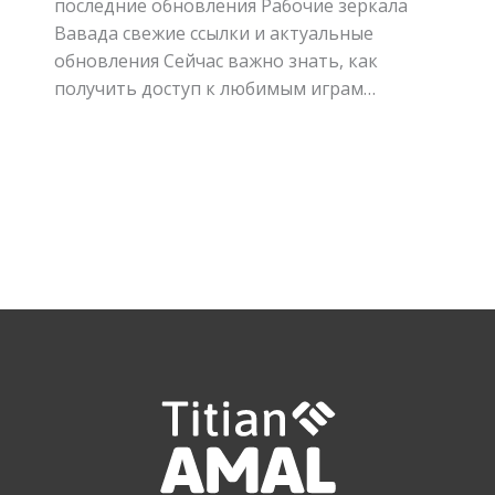
последние обновления Рабочие зеркала
Вавада свежие ссылки и актуальные
обновления Сейчас важно знать, как
получить доступ к любимым играм…