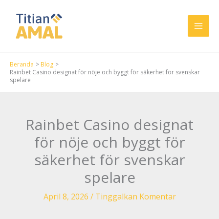
Lewati
ke
konten
Beranda
Blog
Rainbet Casino designat för nöje och byggt för säkerhet för svenskar
spelare
Rainbet Casino designat
för nöje och byggt för
säkerhet för svenskar
spelare
April 8, 2026
/
Tinggalkan Komentar