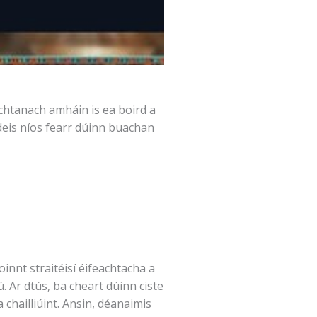
iachtanach amháin is ea boird a
deis níos fearr dúinn buachan
innt straitéisí éifeachtacha a
Ar dtús, ba cheart dúinn ciste
chailliúint. Ansin, déanaimis