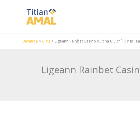
Lewati
ke
konten
Beranda
Blog
Ligeann Rainbet Casino duit na Cluichí RTP is Fear
Ligeann Rainbet Casino