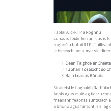
Táblaí Ard-RTP a Roghnú
Conas is féidir linn an leas is
roghnú a bhfuil RTP (Tuilleamh
le himeacht ama, mar sin díreoi
Déan Taighde ar Chéata
Tabhair Tosaíocht do Ch
Bain Leas as Bónais
Straitéisí le haghaidh Rathúlac
Anois agus muid ag fiosrú conas
fhéadann feabhas suntasach a c
a bhunú agus fanacht leis, ag d