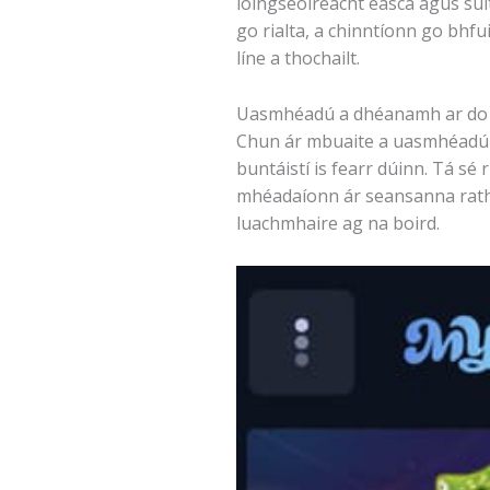
loingseoireacht éasca agus sult
go rialta, a chinntíonn go bhfu
líne a thochailt.
Uasmhéadú a dhéanamh ar do Bh
Chun ár mbuaite a uasmhéadú le
buntáistí is fearr dúinn. Tá sé
mhéadaíonn ár seansanna ratha.
luachmhaire ag na boird.