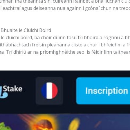
mhar. Ina theannta sin, cuireann Rainbet a bhailiúchán clui
il eachtraí agus deiseanna nua againn i gcónaí chun na treoc
uaite le Cluichí Boird
 cluichí boird, ba chóir dúinn tosú trí bhoird a roghnú a b
 ríthábhachtach freisin pleananna cliste a chur i bhfeidhm a
 Trí dhíriú ar na príomhghnéithe seo, is féidir linn taitnea