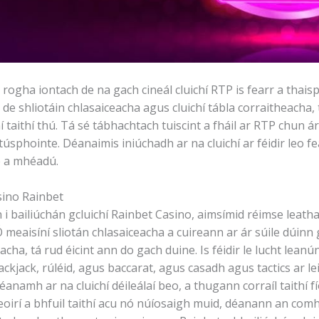
inn rogha iontach de na gach cineál cluichí RTP is fearr a thai
n de shliotáin chlasaiceacha agus cluichí tábla corraitheacha,
 taithí thú. Tá sé tábhachtach tuiscint a fháil ar RTP chun á
úsphointe. Déanaimis iniúchadh ar na cluichí ar féidir leo fe
e a mhéadú.
sino Rainbet
 i bailiúchán gcluichí Rainbet Casino, aimsímid réimse leat
Ó meaisíní sliotán chlasaiceacha a cuireann ar ár súile dúinn 
cha, tá rud éicint ann do gach duine. Is féidir le lucht leanú
lackjack, rúléid, agus baccarat, agus casadh agus tactics ar 
éanamh ar na cluichí déileálaí beo, a thugann corraíl taithí 
mreoirí a bhfuil taithí acu nó núíosaigh muid, déanann an c