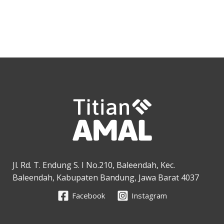
Jl. Rd. T. Endung S. I No.210, Baleendah, Kec.
Baleendah, Kabupaten Bandung, Jawa Barat 4037
Facebook
Instagram