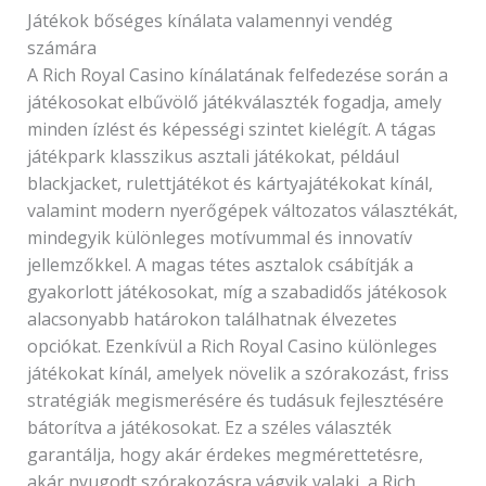
Játékok bőséges kínálata valamennyi vendég
számára
A Rich Royal Casino kínálatának felfedezése során a
játékosokat elbűvölő játékválaszték fogadja, amely
minden ízlést és képességi szintet kielégít. A tágas
játékpark klasszikus asztali játékokat, például
blackjacket, rulettjátékot és kártyajátékokat kínál,
valamint modern nyerőgépek változatos választékát,
mindegyik különleges motívummal és innovatív
jellemzőkkel. A magas tétes asztalok csábítják a
gyakorlott játékosokat, míg a szabadidős játékosok
alacsonyabb határokon találhatnak élvezetes
opciókat. Ezenkívül a Rich Royal Casino különleges
játékokat kínál, amelyek növelik a szórakozást, friss
stratégiák megismerésére és tudásuk fejlesztésére
bátorítva a játékosokat. Ez a széles választék
garantálja, hogy akár érdekes megmérettetésre,
akár nyugodt szórakozásra vágyik valaki, a Rich