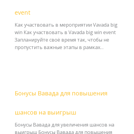
event
Как участвовать в мероприятии Vavada big
win Как участвовать в Vavada big win event
Запланируйте своё время так, чтобы не
пропустить важные этапы в рамках…
Бонусы Вавада для повышения
шансов на выигрыш
Бонусы Вавада для увеличения шансов на
выигрыш Бонусы Вавада для повышения