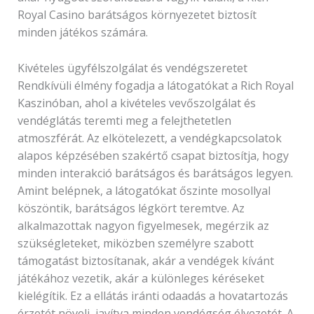
Royal Casino barátságos környezetet biztosít
minden játékos számára.
Kivételes ügyfélszolgálat és vendégszeretet
Rendkívüli élmény fogadja a látogatókat a Rich Royal
Kaszinóban, ahol a kivételes vevőszolgálat és
vendéglátás teremti meg a felejthetetlen
atmoszférát. Az elkötelezett, a vendégkapcsolatok
alapos képzésében szakértő csapat biztosítja, hogy
minden interakció barátságos és barátságos legyen.
Amint belépnek, a látogatókat őszinte mosollyal
köszöntik, barátságos légkört teremtve. Az
alkalmazottak nagyon figyelmesek, megérzik az
szükségleteket, miközben személyre szabott
támogatást biztosítanak, akár a vendégek kívánt
játékához vezetik, akár a különleges kéréseket
kielégítik. Ez a ellátás iránti odaadás a hovatartozás
érzetét növeli, javítva minden vendégség élvezetét. A