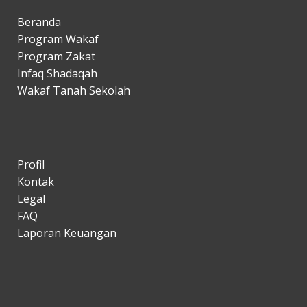
Beranda
Program Wakaf
Program Zakat
Infaq Shadaqah
Wakaf Tanah Sekolah
Profil
Kontak
Legal
FAQ
Laporan Keuangan