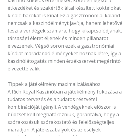
kaszinó stílusos éttermeket, kötetlen légkörű
étkezdéket és szakértők által készített koktélokat
kínáló bárokat is kínál. Ez a gasztronómiai kaland
nemcsak a kaszinóélményt javítja, hanem lehetővé
teszi a vendégek számára, hogy kikapcsolódjanak,
társasági életet éljenek és minden pillanatot
élvezzenek. Végső soron ezek a gasztronómiai
kínálat maradandó élményeket hoznak létre, így a
kaszinólátogatás minden érzékszervet megérintő
élvezetté válik.
Tippek a játékélmény maximalizálásához
A Rich Royal Kaszinóban a játékélmény fokozása a
tudatos tervezés és a tudatos részvétel
kombinációját igényli. A vendégeknek először is
büdzsét kell meghatározniuk, garantálva, hogy a
szórakozásuk szórakoztató és felelősségteljes
maradjon. A játékszabályok és az esélyek