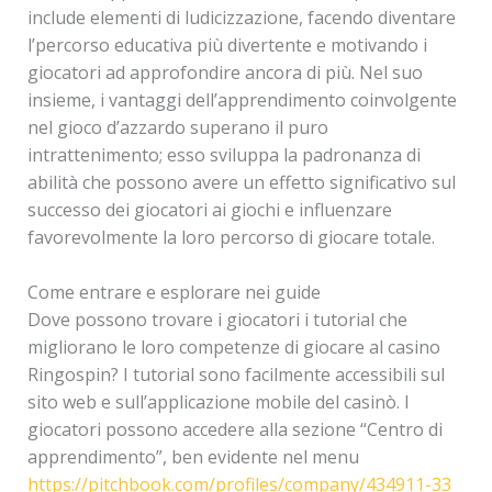
include elementi di ludicizzazione, facendo diventare
l’percorso educativa più divertente e motivando i
giocatori ad approfondire ancora di più. Nel suo
insieme, i vantaggi dell’apprendimento coinvolgente
nel gioco d’azzardo superano il puro
intrattenimento; esso sviluppa la padronanza di
abilità che possono avere un effetto significativo sul
successo dei giocatori ai giochi e influenzare
favorevolmente la loro percorso di giocare totale.
Come entrare e esplorare nei guide
Dove possono trovare i giocatori i tutorial che
migliorano le loro competenze di giocare al casino
Ringospin? I tutorial sono facilmente accessibili sul
sito web e sull’applicazione mobile del casinò. I
giocatori possono accedere alla sezione “Centro di
apprendimento”, ben evidente nel menu
https://pitchbook.com/profiles/company/434911-33