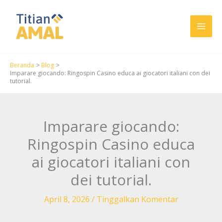
Lewati
ke
konten
Beranda
Blog
Imparare giocando: Ringospin Casino educa ai giocatori italiani con dei
tutorial.
Imparare giocando:
Ringospin Casino educa
ai giocatori italiani con
dei tutorial.
April 8, 2026
/
Tinggalkan Komentar