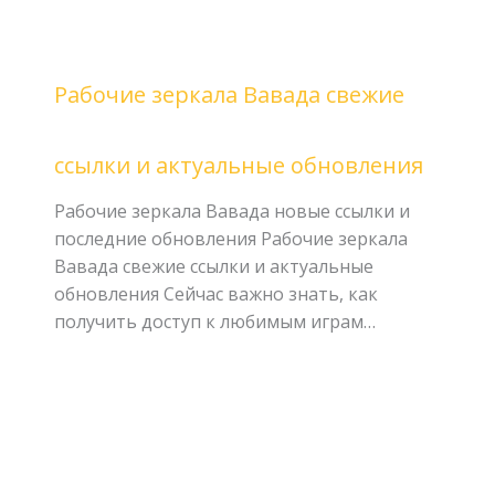
Рабочие зеркала Вавада свежие
ссылки и актуальные обновления
Рабочие зеркала Вавада новые ссылки и
последние обновления Рабочие зеркала
Вавада свежие ссылки и актуальные
обновления Сейчас важно знать, как
получить доступ к любимым играм…