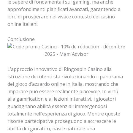
le sapere di fondamentali sul gaming, ma anche
approfondimenti pianificati avanzati, garantendo a
loro di prosperare nel vivace contesto dei casino
online italiani.
Conclusione
L’approccio innovativo di Ringospin Casino alla
istruzione dei utenti sta rivoluzionando il panorama
del gioco d’azzardo online in Italia, mostrando che
imparare può essere realmente piacevole. In virtù
alla gamification e ai lezioni interattivi, i giocatori
guadagnano abilità essenziali immergendosi
totalmente nell’esperienza di gioco. Mentre queste
risorse partecipative proseguono a accrescere le
abilità dei giocatori, nasce naturale una