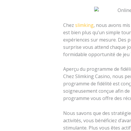
Chez
slimking
, nous avons mis
est bien plus qu’un simple tour
expériences sur mesure. Des p
surprise vous attend chaque jou
formidable opportunité de jeu 
Aperçu du programme de fidéli
Chez Slimking Casino, nous pen
programme de fidélité est conçu
soigneusement conçue afin de 
programme vous offre des réco
Nous savons que des stratégies 
activités, vous bénéficiez d’av
stimulante. Plus vous êtes actif