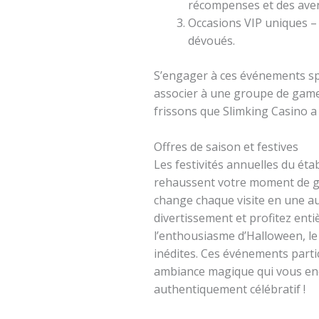
récompenses et des ave
Occasions VIP uniques –
dévoués.
S’engager à ces événements sp
associer à une groupe de gamer
frissons que Slimking Casino a 
Offres de saison et festives
Les festivités annuelles du é
rehaussent votre moment de ga
change chaque visite en une au
divertissement et profitez enti
l’enthousiasme d’Halloween, le
inédites. Ces événements part
ambiance magique qui vous ench
authentiquement célébratif !