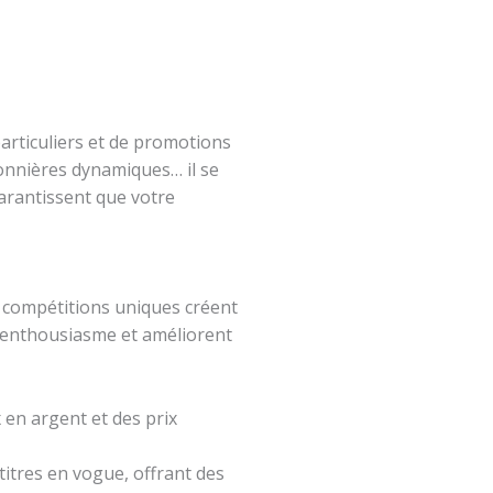
rticuliers et de promotions
sonnières dynamiques… il se
arantissent que votre
 compétitions uniques créent
e enthousiasme et améliorent
en argent et des prix
itres en vogue, offrant des