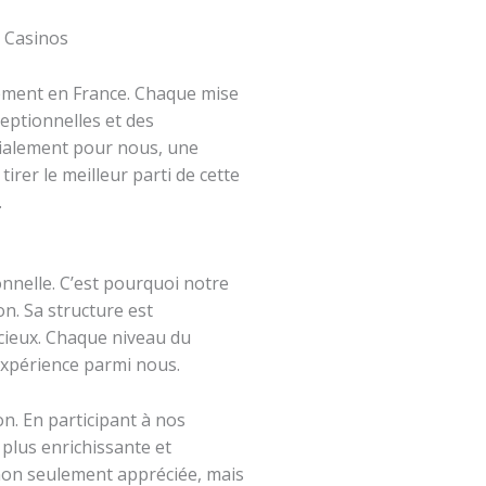
lement en France. Chaque mise
ceptionnelles et des
ialement pour nous, une
irer le meilleur parti de cette
.
nnelle. C’est pourquoi notre
n. Sa structure est
cieux. Chaque niveau du
expérience parmi nous.
on. En participant à nos
 plus enrichissante et
si non seulement appréciée, mais