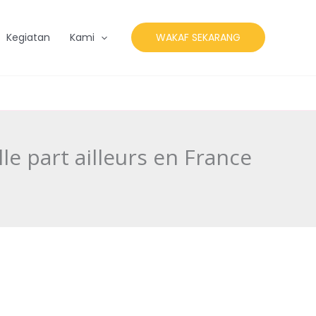
Kegiatan
Kami
WAKAF SEKARANG
e part ailleurs en France