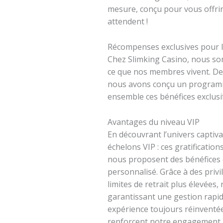
mesure, conçu pour vous offrir
attendent !
Récompenses exclusives pour
Chez Slimking Casino, nous som
ce que nos membres vivent. De
nous avons conçu un programm
ensemble ces bénéfices exclusif
Avantages du niveau VIP
En découvrant l’univers captiv
échelons VIP : ces gratificatio
nous proposent des bénéfices 
personnalisé. Grâce à des priv
limites de retrait plus élevées
garantissant une gestion rapid
expérience toujours réinventée
renforcent notre engagement, 