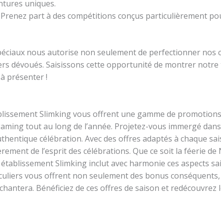
ntures uniques.
 Prenez part à des compétitions conçus particulièrement pou
éciaux nous autorise non seulement de perfectionner nos c
s dévoués. Saisissons cette opportunité de montrer notre t
à présenter !
tablissement Slimking vous offrent une gamme de promotions
ming tout au long de l’année. Projetez-vous immergé dans
thentique célébration. Avec des offres adaptés à chaque sai
èrement de l’esprit des célébrations. Que ce soit la féerie de
 établissement Slimking inclut avec harmonie ces aspects s
iculiers vous offrent non seulement des bonus conséquents
antera. Bénéficiez de ces offres de saison et redécouvrez l