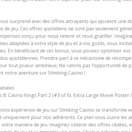
ous surprend avec des offres attrayants qui ajoutent une do
 de jeu. Ces offres quotidiens ne sont pas seulement génére
penses conçu pour nous retenir et nous gratifier. Imaginez
ves adaptées à votre style de jeu et à vos goûts, vous incit
ies. En bénéficiant de ces bonus, vous pouvez optimiser vos 
tendus quotidiennes. Prendre part à ce mécanisme de récomp
our tout joueur ambitieux. Ne ratons pas l’opportunité de pr
t notre aventure sur Slimking Casino !
lisées
 votre expérience de jeu sur Slimking Casino se transforme e
é uniquement pour nos adhérents. Ce plan vous ouvre les ac
 votre manière de jeu. Imaginez obtenir des offres ciblées, 