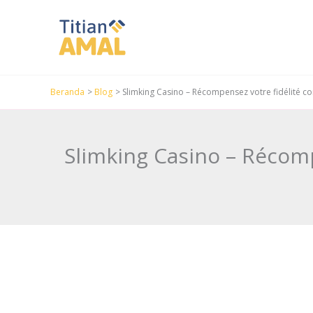
Lewati
ke
konten
Beranda
Blog
Slimking Casino – Récompensez votre fidélité co
Slimking Casino – Récomp