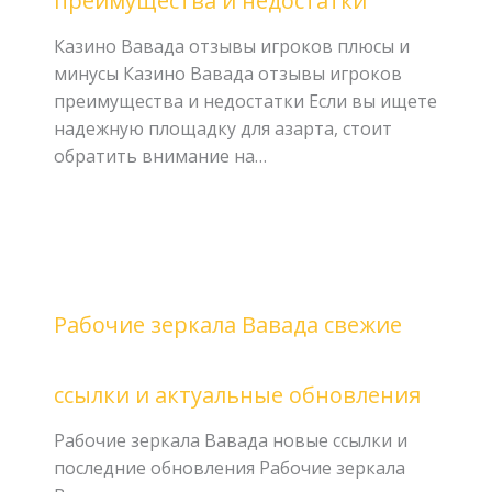
преимущества и недостатки
Казино Вавада отзывы игроков плюсы и
минусы Казино Вавада отзывы игроков
преимущества и недостатки Если вы ищете
надежную площадку для азарта, стоит
обратить внимание на…
Рабочие зеркала Вавада свежие
ссылки и актуальные обновления
Рабочие зеркала Вавада новые ссылки и
последние обновления Рабочие зеркала