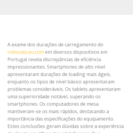
A exame dos durações de carregamento do
robocats.eu.com
em diversos dispositivos em
Portugal revela discrepâncias de eficiência
impressionantes. Smartphones de alto nível
apresentaram durações de loading mais ágeis,
enquanto os tipos de nível básico apresentaram
problemas consideráveis. Os tablets apresentaram
uma superioridade notável, superando os
smartphones. Os computadores de mesa
mantiveram-se os mais rápidos, destacando a
importância das especificações do equipamento.
Estes conclusões geram dúvidas sobre a experiência