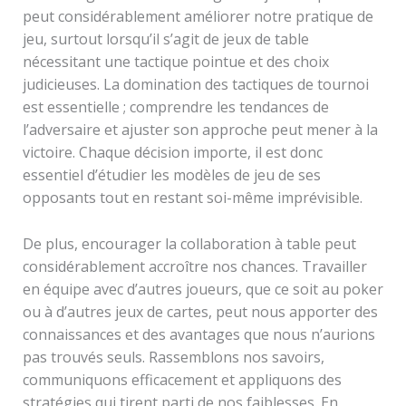
peut considérablement améliorer notre pratique de
jeu, surtout lorsqu’il s’agit de jeux de table
nécessitant une tactique pointue et des choix
judicieuses. La domination des tactiques de tournoi
est essentielle ; comprendre les tendances de
l’adversaire et ajuster son approche peut mener à la
victoire. Chaque décision importe, il est donc
essentiel d’étudier les modèles de jeu de ses
opposants tout en restant soi-même imprévisible.
De plus, encourager la collaboration à table peut
considérablement accroître nos chances. Travailler
en équipe avec d’autres joueurs, que ce soit au poker
ou à d’autres jeux de cartes, peut nous apporter des
connaissances et des avantages que nous n’aurions
pas trouvés seuls. Rassemblons nos savoirs,
communiquons efficacement et appliquons des
stratégies qui tirent parti de nos faiblesses. En