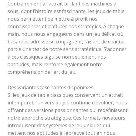
Contrairement à l’attrait brillant des machines à
sous, dont l’histoire est fascinante, les jeux de table
nous permettent de mettre à profit nos
connaissances et d’affûter nos stratégies. À chaque
main, nous nous engageons dans un jeu délicat où
hasard et adresse se conjuguent, faisant de chaque
partie une test de notre sens stratégique. S’adonner
à ces classiques aiguise non seulement nos
aptitudes, mais renforce également notre
compréhension de l’art du jeu.
Des variantes fascinantes disponibles
Si les jeux de table classiques conservent un attrait
intemporel, l’univers du jeu continue d’évoluer, nous
offrant des versions passionnantes qui redéfinissent
notre approche stratégique. Ces formats novateurs
introduisent des systèmes de jeu uniques qui
mettent nos aptitudes à l’épreuve tout en nous