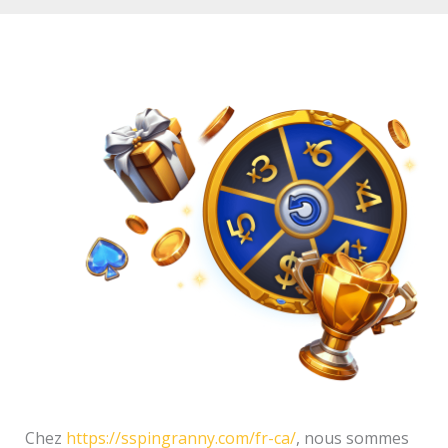
Chez
https://sspingranny.com/fr-ca/
, nous sommes