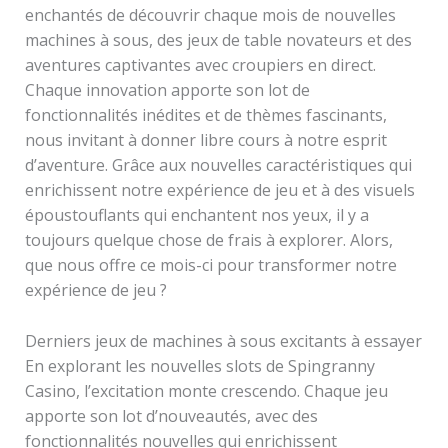
enchantés de découvrir chaque mois de nouvelles
machines à sous, des jeux de table novateurs et des
aventures captivantes avec croupiers en direct.
Chaque innovation apporte son lot de
fonctionnalités inédites et de thèmes fascinants,
nous invitant à donner libre cours à notre esprit
d’aventure. Grâce aux nouvelles caractéristiques qui
enrichissent notre expérience de jeu et à des visuels
époustouflants qui enchantent nos yeux, il y a
toujours quelque chose de frais à explorer. Alors,
que nous offre ce mois-ci pour transformer notre
expérience de jeu ?
Derniers jeux de machines à sous excitants à essayer
En explorant les nouvelles slots de Spingranny
Casino, l’excitation monte crescendo. Chaque jeu
apporte son lot d’nouveautés, avec des
fonctionnalités nouvelles qui enrichissent