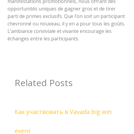
manifestations promotionnels, nous offrant des
opportunités uniques de gagner gros et de tirer
parti de primes exclusifs. Que l’on soit un participant
chevronné ou nouveau, il y en a pour tous les goûts.
L’ambiance conviviale et vivante encourage les
échanges entre les participants.
Related Posts
Как участвовать в Vavada big win
event