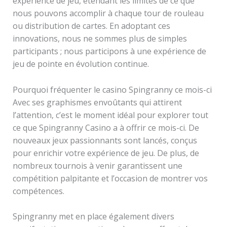
expérience de jeu, étendant les limites de ce que
nous pouvons accomplir à chaque tour de rouleau
ou distribution de cartes. En adoptant ces
innovations, nous ne sommes plus de simples
participants ; nous participons à une expérience de
jeu de pointe en évolution continue.
Pourquoi fréquenter le casino Spingranny ce mois-ci
Avec ses graphismes envoûtants qui attirent
l’attention, c’est le moment idéal pour explorer tout
ce que Spingranny Casino a à offrir ce mois-ci. De
nouveaux jeux passionnants sont lancés, conçus
pour enrichir votre expérience de jeu. De plus, de
nombreux tournois à venir garantissent une
compétition palpitante et l’occasion de montrer vos
compétences.
Spingranny met en place également divers