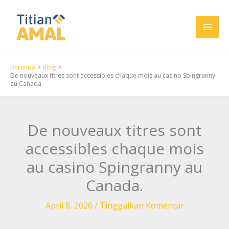
Lewati
ke
konten
Beranda
Blog
De nouveaux titres sont accessibles chaque mois au casino Spingranny
au Canada.
De nouveaux titres sont
accessibles chaque mois
au casino Spingranny au
Canada.
April 8, 2026
/
Tinggalkan Komentar