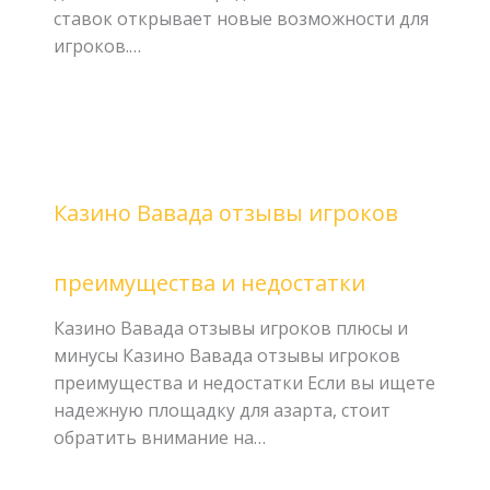
ставок открывает новые возможности для
игроков.…
Казино Вавада отзывы игроков
преимущества и недостатки
Казино Вавада отзывы игроков плюсы и
минусы Казино Вавада отзывы игроков
преимущества и недостатки Если вы ищете
надежную площадку для азарта, стоит
обратить внимание на…