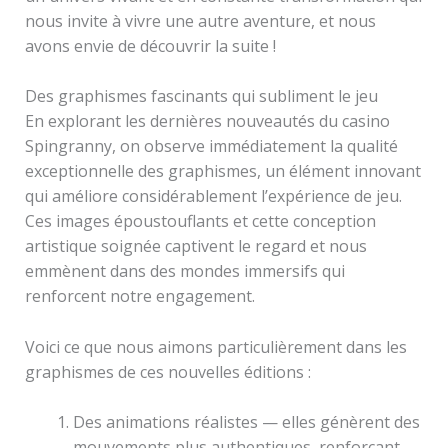
nous invite à vivre une autre aventure, et nous
avons envie de découvrir la suite !
Des graphismes fascinants qui subliment le jeu
En explorant les dernières nouveautés du casino
Spingranny, on observe immédiatement la qualité
exceptionnelle des graphismes, un élément innovant
qui améliore considérablement l’expérience de jeu.
Ces images époustouflants et cette conception
artistique soignée captivent le regard et nous
emmènent dans des mondes immersifs qui
renforcent notre engagement.
Voici ce que nous aimons particulièrement dans les
graphismes de ces nouvelles éditions :
Des animations réalistes — elles génèrent des
mouvements plus authentiques, renforçant