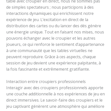
table avec croupier en direct, nous ne sommes pas
de simples spectateurs ; nous participons à des
interactions dynamiques qui enrichissent notre
expérience de jeu. L’excitation en direct de la
distribution des cartes ou du lancer des dés génère
une énergie unique. Tout en faisant nos mises, nous
pouvons échanger avec le croupier et les autres
joueurs, ce qui renforce le sentiment d’appartenance
à une communauté que les tables virtuelles ne
peuvent reproduire. Grâce à ces aspects, chaque
session de jeu devient une expérience palpitante, à
la fois fascinante et extrêmement gratifiante.
Interaction entre croupiers professionnels
Interagir avec des croupiers professionnels apporte
une couche additionnelle à nos expériences de jeu en
direct immersives. Le savoir-faire des croupiers et le
jeu captivant génèrent une atmosphère qui améliore