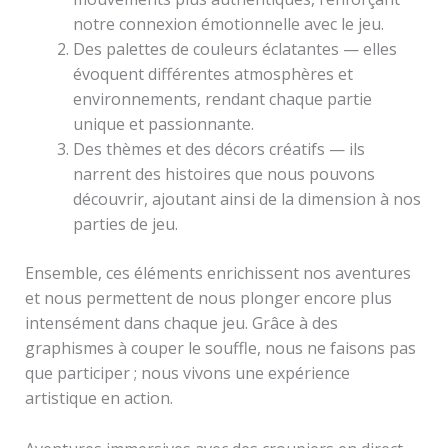
notre connexion émotionnelle avec le jeu.
Des palettes de couleurs éclatantes — elles
évoquent différentes atmosphères et
environnements, rendant chaque partie
unique et passionnante.
Des thèmes et des décors créatifs — ils
narrent des histoires que nous pouvons
découvrir, ajoutant ainsi de la dimension à nos
parties de jeu.
Ensemble, ces éléments enrichissent nos aventures
et nous permettent de nous plonger encore plus
intensément dans chaque jeu. Grâce à des
graphismes à couper le souffle, nous ne faisons pas
que participer ; nous vivons une expérience
artistique en action.