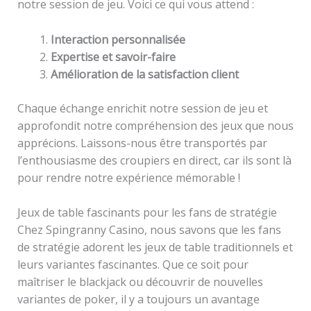
notre session de jeu. Voici ce qui vous attend :
Interaction personnalisée
Expertise et savoir-faire
Amélioration de la satisfaction client
Chaque échange enrichit notre session de jeu et
approfondit notre compréhension des jeux que nous
apprécions. Laissons-nous être transportés par
l’enthousiasme des croupiers en direct, car ils sont là
pour rendre notre expérience mémorable !
Jeux de table fascinants pour les fans de stratégie
Chez Spingranny Casino, nous savons que les fans
de stratégie adorent les jeux de table traditionnels et
leurs variantes fascinantes. Que ce soit pour
maîtriser le blackjack ou découvrir de nouvelles
variantes de poker, il y a toujours un avantage