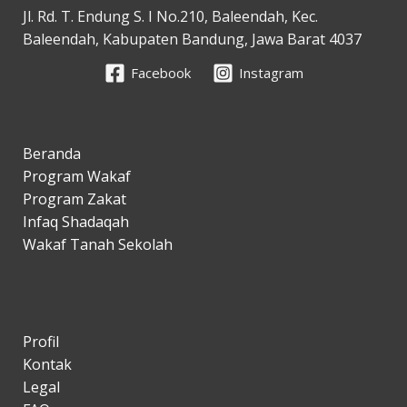
Jl. Rd. T. Endung S. I No.210, Baleendah, Kec.
Baleendah, Kabupaten Bandung, Jawa Barat 4037
Facebook
Instagram
Beranda
Program Wakaf
Program Zakat
Infaq Shadaqah
Wakaf Tanah Sekolah
Profil
Kontak
Legal