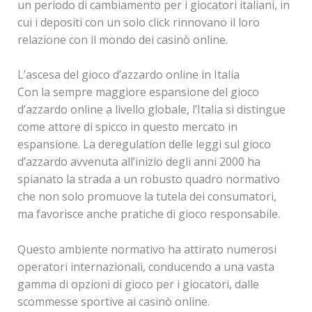
un periodo di cambiamento per i giocatori italiani, in
cui i depositi con un solo click rinnovano il loro
relazione con il mondo dei casinò online.
L’ascesa del gioco d’azzardo online in Italia
Con la sempre maggiore espansione del gioco
d’azzardo online a livello globale, l’Italia si distingue
come attore di spicco in questo mercato in
espansione. La deregulation delle leggi sul gioco
d’azzardo avvenuta all’inizio degli anni 2000 ha
spianato la strada a un robusto quadro normativo
che non solo promuove la tutela dei consumatori,
ma favorisce anche pratiche di gioco responsabile.
Questo ambiente normativo ha attirato numerosi
operatori internazionali, conducendo a una vasta
gamma di opzioni di gioco per i giocatori, dalle
scommesse sportive ai casinò online.