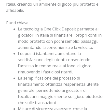
Italia, creando un ambiente di gioco più protetto e
affidabile.
Punti chiave
La tecnologia One Click Deposit permette ai
giocatori in Italia di finanziare i propri conti in
modo protetto con pochi semplici passaggi,
aumentando la convenienza e la velocità.
I depositi istantanei aumentano la
soddisfazione degli utenti consentendo
l’accesso in tempo reale ai fondi di gioco,
rimuovendo i fastidiosi ritardi.
La semplificazione del processo di
finanziamento ottimizza l’esperienza utente
generale, permettendo ai giocatori di
focalizzarsi maggiormente sul gioco piuttosto
che sulle transazioni.
Misure di sicurezza avanzate, come la