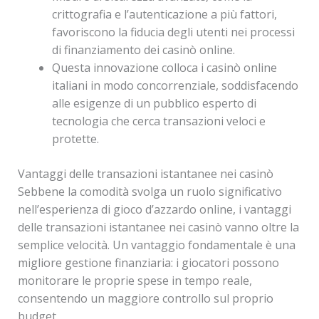
crittografia e l’autenticazione a più fattori,
favoriscono la fiducia degli utenti nei processi
di finanziamento dei casinò online.
Questa innovazione colloca i casinò online
italiani in modo concorrenziale, soddisfacendo
alle esigenze di un pubblico esperto di
tecnologia che cerca transazioni veloci e
protette.
Vantaggi delle transazioni istantanee nei casinò
Sebbene la comodità svolga un ruolo significativo
nell’esperienza di gioco d’azzardo online, i vantaggi
delle transazioni istantanee nei casinò vanno oltre la
semplice velocità. Un vantaggio fondamentale è una
migliore gestione finanziaria: i giocatori possono
monitorare le proprie spese in tempo reale,
consentendo un maggiore controllo sul proprio
budget.