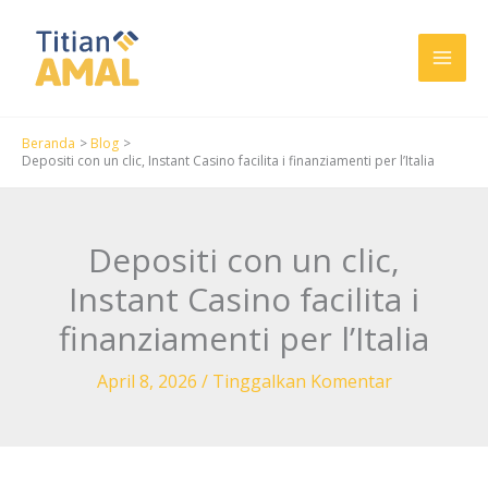
Lewati
ke
konten
Beranda
Blog
Depositi con un clic, Instant Casino facilita i finanziamenti per l’Italia
Depositi con un clic,
Instant Casino facilita i
finanziamenti per l’Italia
April 8, 2026
/
Tinggalkan Komentar