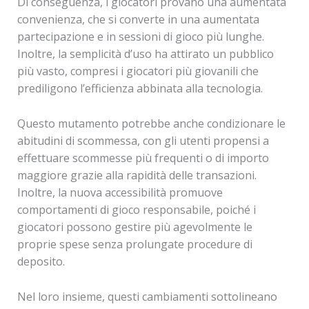
Di conseguenza, i giocatori provano una aumentata
convenienza, che si converte in una aumentata
partecipazione e in sessioni di gioco più lunghe.
Inoltre, la semplicità d’uso ha attirato un pubblico
più vasto, compresi i giocatori più giovanili che
prediligono l’efficienza abbinata alla tecnologia.
Questo mutamento potrebbe anche condizionare le
abitudini di scommessa, con gli utenti propensi a
effettuare scommesse più frequenti o di importo
maggiore grazie alla rapidità delle transazioni.
Inoltre, la nuova accessibilità promuove
comportamenti di gioco responsabile, poiché i
giocatori possono gestire più agevolmente le
proprie spese senza prolungate procedure di
deposito.
Nel loro insieme, questi cambiamenti sottolineano