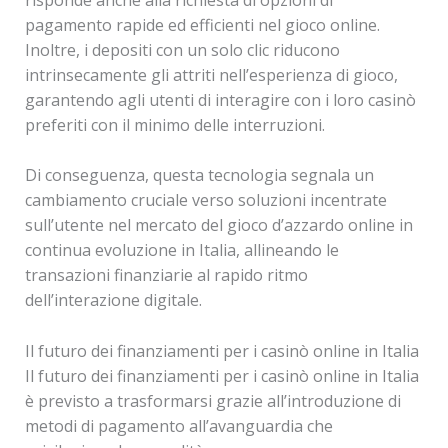
pagamento rapide ed efficienti nel gioco online.
Inoltre, i depositi con un solo clic riducono
intrinsecamente gli attriti nell’esperienza di gioco,
garantendo agli utenti di interagire con i loro casinò
preferiti con il minimo delle interruzioni.
Di conseguenza, questa tecnologia segnala un
cambiamento cruciale verso soluzioni incentrate
sull’utente nel mercato del gioco d’azzardo online in
continua evoluzione in Italia, allineando le
transazioni finanziarie al rapido ritmo
dell’interazione digitale.
Il futuro dei finanziamenti per i casinò online in Italia
Il futuro dei finanziamenti per i casinò online in Italia
è previsto a trasformarsi grazie all’introduzione di
metodi di pagamento all’avanguardia che