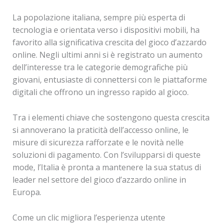
La popolazione italiana, sempre più esperta di
tecnologia e orientata verso i dispositivi mobili, ha
favorito alla significativa crescita del gioco d’azzardo
online. Negli ultimi anni si è registrato un aumento
dell’interesse tra le categorie demografiche più
giovani, entusiaste di connettersi con le piattaforme
digitali che offrono un ingresso rapido al gioco.
Tra i elementi chiave che sostengono questa crescita
si annoverano la praticità dell’accesso online, le
misure di sicurezza rafforzate e le novità nelle
soluzioni di pagamento. Con l’svilupparsi di queste
mode, l’Italia è pronta a mantenere la sua status di
leader nel settore del gioco d’azzardo online in
Europa.
Come un clic migliora l’esperienza utente