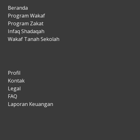
Beranda
Program Wakaf
Program Zakat
Infaq Shadaqah
Wakaf Tanah Sekolah
Profil
Kontak
Legal
FAQ
Laporan Keuangan