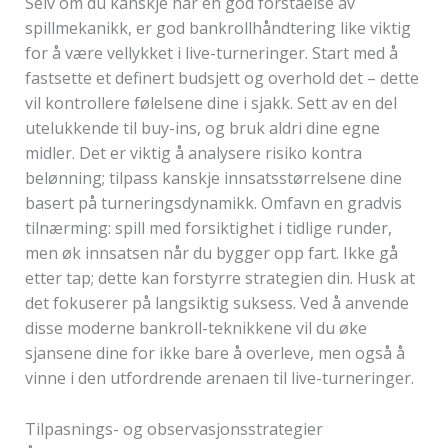
Selv om du kanskje har en god forståelse av
spillmekanikk, er god bankrollhåndtering like viktig
for å være vellykket i live-turneringer. Start med å
fastsette et definert budsjett og overhold det – dette
vil kontrollere følelsene dine i sjakk. Sett av en del
utelukkende til buy-ins, og bruk aldri dine egne
midler. Det er viktig å analysere risiko kontra
belønning; tilpass kanskje innsatsstørrelsene dine
basert på turneringsdynamikk. Omfavn en gradvis
tilnærming: spill med forsiktighet i tidlige runder,
men øk innsatsen når du bygger opp fart. Ikke gå
etter tap; dette kan forstyrre strategien din. Husk at
det fokuserer på langsiktig suksess. Ved å anvende
disse moderne bankroll-teknikkene vil du øke
sjansene dine for ikke bare å overleve, men også å
vinne i den utfordrende arenaen til live-turneringer.
Tilpasnings- og observasjonsstrategier