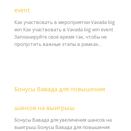
event
Как участвовать в мероприятии Vavada big
win Как участвовать в Vavada big win event
Запланируйте своё время так, чтобы не
пропустить важные этапы в рамках…
Бонусы Вавада для повышения
шансов на выигрыш
Бонусы Вавада для увеличения шансов на
выигрыш Бонусы Вавада для повышения