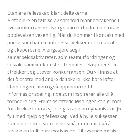
Etablere fellesskap blant deltakerne
Å etablere en følelse av samhold blant deltakerne i
live-konkurranser i Norge kan forbedre den totale
opplevelsen vesentlig. Når du kommer i kontakt med
andre som har din interesse, vekker det kreativitet
og skaperevne. Å engasjere seg i
samarbeidsaktiviteter, som teamutfordringer og
sosiale sammenkomster, fremmer relasjoner som
strekker seg utover konkurransen. Du vil innse at
det å chatte med andre deltakere ikke bare løfter
stemningen, men også oppmuntrer til
informasjonsdeling, noe som inspirerer alle til å
forbedre seg. Fremtidsrettede løsninger kan gi rom
for direkte interaksjon, og skape en dynamisk miljø
fylt med hjelp og fellesskap. Ved å hylle suksesser
sammen, enten store eller små, er du med på å
utvikle en kultur av motivasjon. Til syvende og sist