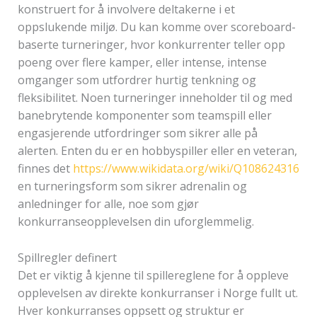
konstruert for å involvere deltakerne i et
oppslukende miljø. Du kan komme over scoreboard-
baserte turneringer, hvor konkurrenter teller opp
poeng over flere kamper, eller intense, intense
omganger som utfordrer hurtig tenkning og
fleksibilitet. Noen turneringer inneholder til og med
banebrytende komponenter som teamspill eller
engasjerende utfordringer som sikrer alle på
alerten. Enten du er en hobbyspiller eller en veteran,
finnes det
https://www.wikidata.org/wiki/Q108624316
en turneringsform som sikrer adrenalin og
anledninger for alle, noe som gjør
konkurranseopplevelsen din uforglemmelig.
Spillregler definert
Det er viktig å kjenne til spillereglene for å oppleve
opplevelsen av direkte konkurranser i Norge fullt ut.
Hver konkurranses oppsett og struktur er