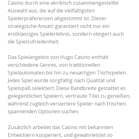
Casino durch eine akribisch zusammengestellte
Auswahl aus, die auf die vielfältigsten
Spielerpräferenzen abgestimmt ist. Dieser
strategische Ansatz garantiert nicht nur ein
erstklassiges Spielerlebnis, sondern steigert auch
die Spielzufriedenheit.
Das Spielangebot von Hugo Casino enthält
verschiedene Genres, von traditionellen
Spielautomaten bis hin zu neuartigen Tischspielen.
Jedes Spiel wurde sorgfältig nach Qualität und
Spielspaß selektiert. Diese Bandbreite gestattet es
gelegentlichen Spielern, vertraute Titel zu genießen,
während zugleich versiertere Spieler nach frischen,
spannenden Optionen suchen.
Zusätzlich arbeitet das Casino mit bekannten
Entwicklern kooperiert, und gewährleistet so