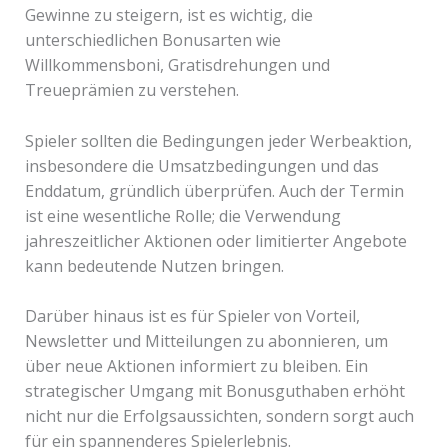
Gewinne zu steigern, ist es wichtig, die
unterschiedlichen Bonusarten wie
Willkommensboni, Gratisdrehungen und
Treueprämien zu verstehen.
Spieler sollten die Bedingungen jeder Werbeaktion,
insbesondere die Umsatzbedingungen und das
Enddatum, gründlich überprüfen. Auch der Termin
ist eine wesentliche Rolle; die Verwendung
jahreszeitlicher Aktionen oder limitierter Angebote
kann bedeutende Nutzen bringen.
Darüber hinaus ist es für Spieler von Vorteil,
Newsletter und Mitteilungen zu abonnieren, um
über neue Aktionen informiert zu bleiben. Ein
strategischer Umgang mit Bonusguthaben erhöht
nicht nur die Erfolgsaussichten, sondern sorgt auch
für ein spannenderes Spielerlebnis.