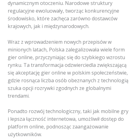
dynamicznym otoczeniu. Narodowe struktury
regulacyjne ewoluowały, tworząc konkurencyjne
środowisko, które zachęca zarówno dostawców
krajowych, jak i międzynarodowych.
Wraz z wprowadzeniem nowych przepisów w
minionych latach, Polska zalegalizowała wiele form
gier online, przyczyniając się do szybkiego wzrostu
rynku. Ta transformacja odzwierciedla zwiększającą
się akceptację gier online w polskim społeczeństwie,
gdzie rosnąca liczba osób obeznanych z technologią
szuka opcji rozrywki zgodnych ze globalnymi
trendami.
Ponadto rozwój technologiczny, taki jak mobilne gry
i lepsza łączność internetowa, umożliwił dostęp do
platform online, podnosząc zaangażowanie
użytkowników.