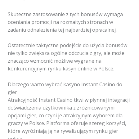
Skuteczne zastosowanie z tych bonusów wymaga
oceniania promocji na rozmaitych stronach w
zadaniu odnalezienia tej najbardziej opłacalnej.
Ostatecznie taktyczne podejście do użycia bonusów
nie tylko zwiększa ogólne odczucia z gry, ale może
znacząco wzmocnić możliwe wygrane na
konkurencyjnym rynku kasyn online w Polsce.
Dlaczego warto wybrać kasyno Instant Casino do
gier
Atrakcyjność Instant Casino tkwi w płynnej integracji
doświadczenia użytkownika z zróżnicowanymi
opcjami gier, co czyni je atrakcyjnym wyborem dla
graczy w Polsce. Platforma oferuje szereg korzyści,
które wyróżniają ją na rywalizującym rynku gier
online.