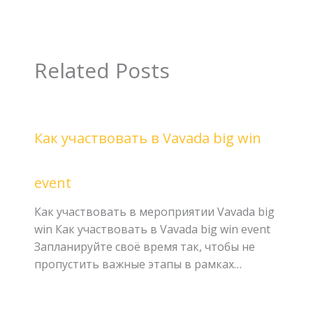
Related Posts
Как участвовать в Vavada big win
event
Как участвовать в мероприятии Vavada big
win Как участвовать в Vavada big win event
Запланируйте своё время так, чтобы не
пропустить важные этапы в рамках…