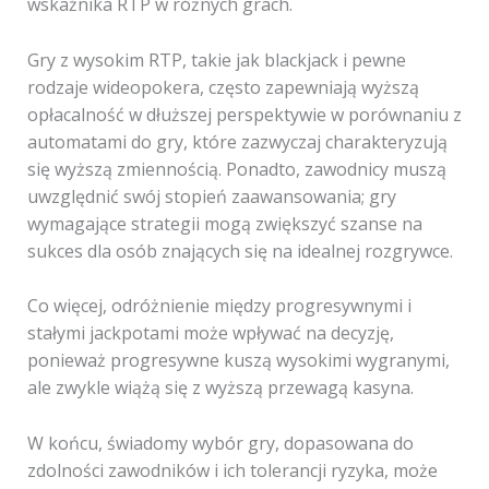
wskaźnika RTP w różnych grach.
Gry z wysokim RTP, takie jak blackjack i pewne
rodzaje wideopokera, często zapewniają wyższą
opłacalność w dłuższej perspektywie w porównaniu z
automatami do gry, które zazwyczaj charakteryzują
się wyższą zmiennością. Ponadto, zawodnicy muszą
uwzględnić swój stopień zaawansowania; gry
wymagające strategii mogą zwiększyć szanse na
sukces dla osób znających się na idealnej rozgrywce.
Co więcej, odróżnienie między progresywnymi i
stałymi jackpotami może wpływać na decyzję,
ponieważ progresywne kuszą wysokimi wygranymi,
ale zwykle wiążą się z wyższą przewagą kasyna.
W końcu, świadomy wybór gry, dopasowana do
zdolności zawodników i ich tolerancji ryzyka, może