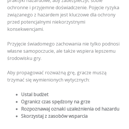
praktyki hazardowe, aby zabezpieczyć sobie
ochronne i przyjemne doświadczenie. Pojęcie ryzyka
związanego z hazardem jest kluczowe dla ochrony
przed potencjalnymi niekorzystnymi
konsekwencjami.
Przyjęcie świadomego zachowania nie tylko podnosi
własne samopoczucie, ale także wspiera lepszemu
środowisku gry.
Aby propagować rozważną grę, gracze muszą
trzymać się wymienionych wytycznych:
Ustal budżet
Ogranicz czas spędzony na grze
Rozpoznawaj oznaki uzależnienia od hazardu
Skorzystaj z zasobów wsparcia