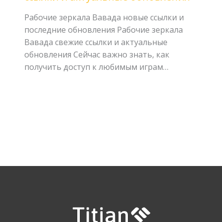
Рабочие зеркала Вавада новые ссылки и
последние обновления Рабочие зеркала
Вавада свежие ссылки и актуальные
обновления Сейчас важно знать, как
получить доступ к любимым играм…