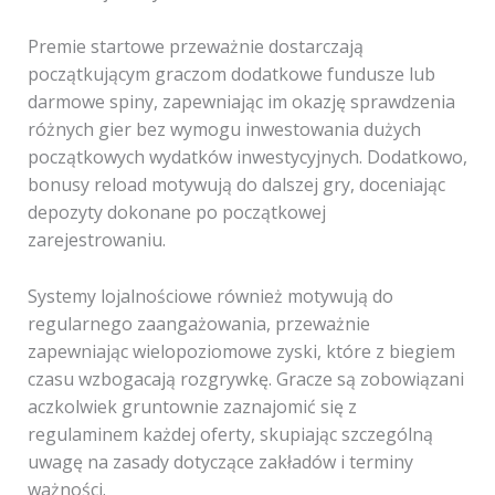
Premie startowe przeważnie dostarczają
początkującym graczom dodatkowe fundusze lub
darmowe spiny, zapewniając im okazję sprawdzenia
różnych gier bez wymogu inwestowania dużych
początkowych wydatków inwestycyjnych. Dodatkowo,
bonusy reload motywują do dalszej gry, doceniając
depozyty dokonane po początkowej
zarejestrowaniu.
Systemy lojalnościowe również motywują do
regularnego zaangażowania, przeważnie
zapewniając wielopoziomowe zyski, które z biegiem
czasu wzbogacają rozgrywkę. Gracze są zobowiązani
aczkolwiek gruntownie zaznajomić się z
regulaminem każdej oferty, skupiając szczególną
uwagę na zasady dotyczące zakładów i terminy
ważności.