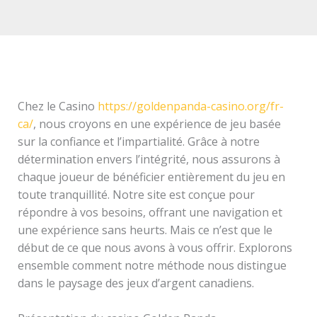
Chez le Casino
https://goldenpanda-casino.org/fr-
ca/
, nous croyons en une expérience de jeu basée
sur la confiance et l’impartialité. Grâce à notre
détermination envers l’intégrité, nous assurons à
chaque joueur de bénéficier entièrement du jeu en
toute tranquillité. Notre site est conçue pour
répondre à vos besoins, offrant une navigation et
une expérience sans heurts. Mais ce n’est que le
début de ce que nous avons à vous offrir. Explorons
ensemble comment notre méthode nous distingue
dans le paysage des jeux d’argent canadiens.