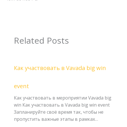
Related Posts
Как участвовать в Vavada big win
event
Как участвовать в мероприятии Vavada big
win Как участвовать в Vavada big win event
Запланируйте своё время так, чтобы не
пропустить важные этапы в рамках…