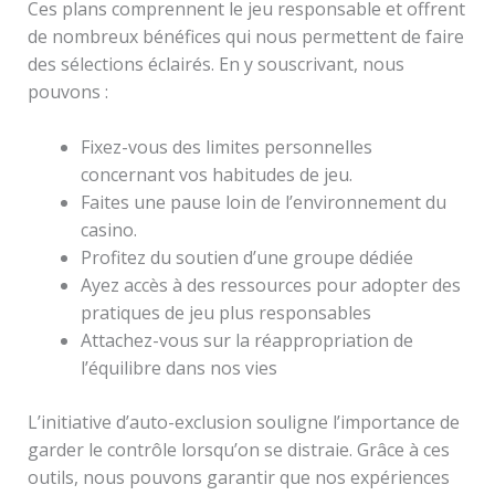
Ces plans comprennent le jeu responsable et offrent
de nombreux bénéfices qui nous permettent de faire
des sélections éclairés. En y souscrivant, nous
pouvons :
Fixez-vous des limites personnelles
concernant vos habitudes de jeu.
Faites une pause loin de l’environnement du
casino.
Profitez du soutien d’une groupe dédiée
Ayez accès à des ressources pour adopter des
pratiques de jeu plus responsables
Attachez-vous sur la réappropriation de
l’équilibre dans nos vies
L’initiative d’auto-exclusion souligne l’importance de
garder le contrôle lorsqu’on se distraie. Grâce à ces
outils, nous pouvons garantir que nos expériences