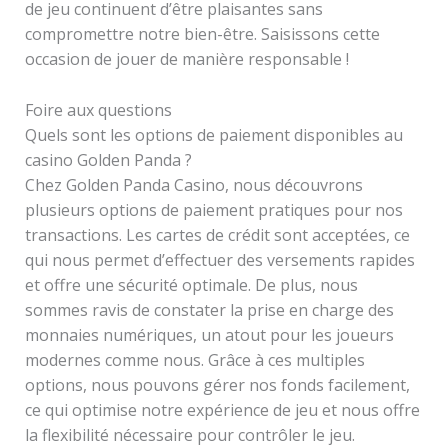
de jeu continuent d’être plaisantes sans
compromettre notre bien-être. Saisissons cette
occasion de jouer de manière responsable !
Foire aux questions
Quels sont les options de paiement disponibles au
casino Golden Panda ?
Chez Golden Panda Casino, nous découvrons
plusieurs options de paiement pratiques pour nos
transactions. Les cartes de crédit sont acceptées, ce
qui nous permet d’effectuer des versements rapides
et offre une sécurité optimale. De plus, nous
sommes ravis de constater la prise en charge des
monnaies numériques, un atout pour les joueurs
modernes comme nous. Grâce à ces multiples
options, nous pouvons gérer nos fonds facilement,
ce qui optimise notre expérience de jeu et nous offre
la flexibilité nécessaire pour contrôler le jeu.