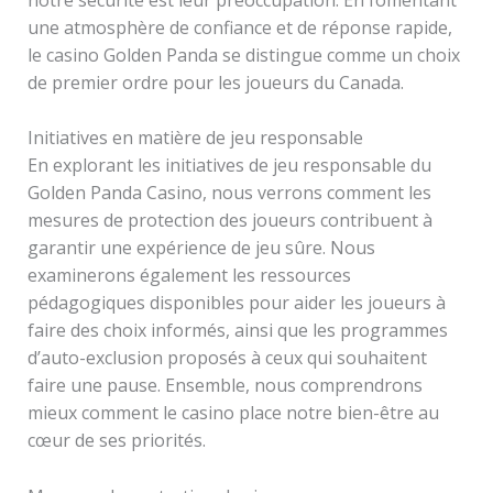
une atmosphère de confiance et de réponse rapide,
le casino Golden Panda se distingue comme un choix
de premier ordre pour les joueurs du Canada.
Initiatives en matière de jeu responsable
En explorant les initiatives de jeu responsable du
Golden Panda Casino, nous verrons comment les
mesures de protection des joueurs contribuent à
garantir une expérience de jeu sûre. Nous
examinerons également les ressources
pédagogiques disponibles pour aider les joueurs à
faire des choix informés, ainsi que les programmes
d’auto-exclusion proposés à ceux qui souhaitent
faire une pause. Ensemble, nous comprendrons
mieux comment le casino place notre bien-être au
cœur de ses priorités.