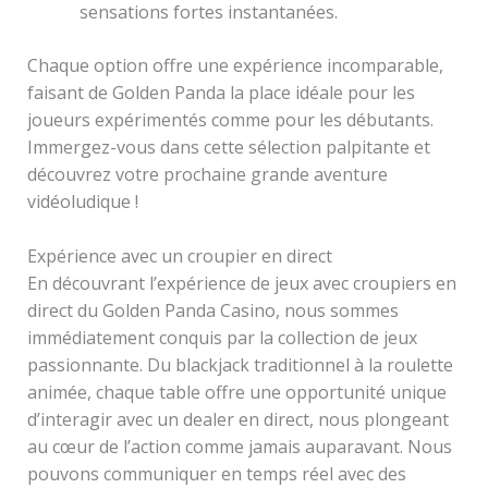
sensations fortes instantanées.
Chaque option offre une expérience incomparable,
faisant de Golden Panda la place idéale pour les
joueurs expérimentés comme pour les débutants.
Immergez-vous dans cette sélection palpitante et
découvrez votre prochaine grande aventure
vidéoludique !
Expérience avec un croupier en direct
En découvrant l’expérience de jeux avec croupiers en
direct du Golden Panda Casino, nous sommes
immédiatement conquis par la collection de jeux
passionnante. Du blackjack traditionnel à la roulette
animée, chaque table offre une opportunité unique
d’interagir avec un dealer en direct, nous plongeant
au cœur de l’action comme jamais auparavant. Nous
pouvons communiquer en temps réel avec des