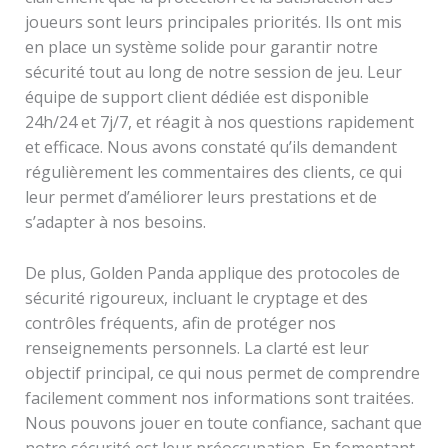
joueurs sont leurs principales priorités. Ils ont mis
en place un système solide pour garantir notre
sécurité tout au long de notre session de jeu. Leur
équipe de support client dédiée est disponible
24h/24 et 7j/7, et réagit à nos questions rapidement
et efficace. Nous avons constaté qu’ils demandent
régulièrement les commentaires des clients, ce qui
leur permet d’améliorer leurs prestations et de
s’adapter à nos besoins.
De plus, Golden Panda applique des protocoles de
sécurité rigoureux, incluant le cryptage et des
contrôles fréquents, afin de protéger nos
renseignements personnels. La clarté est leur
objectif principal, ce qui nous permet de comprendre
facilement comment nos informations sont traitées.
Nous pouvons jouer en toute confiance, sachant que
notre sécurité est leur préoccupation. En fomentant