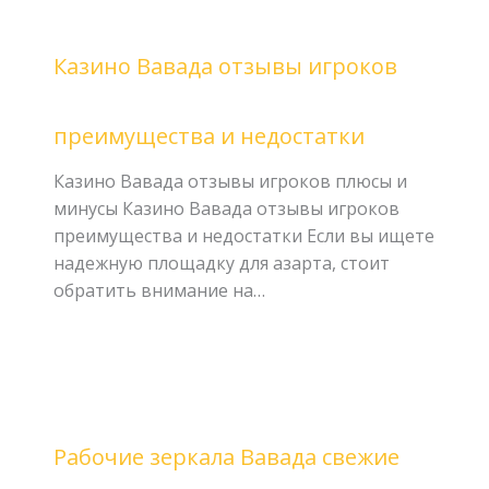
Казино Вавада отзывы игроков
преимущества и недостатки
Казино Вавада отзывы игроков плюсы и
минусы Казино Вавада отзывы игроков
преимущества и недостатки Если вы ищете
надежную площадку для азарта, стоит
обратить внимание на…
Рабочие зеркала Вавада свежие