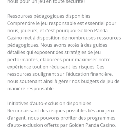
nous pour un jeu en toute sécurité !
Ressources pédagogiques disponibles
Comprendre le jeu responsable est essentiel pour
nous, joueurs, et c’est pourquoi Golden Panda
Casino met à disposition de nombreuses ressources
pédagogiques. Nous avons accès à des guides
détaillés qui exposent des stratégies de jeu
performantes, élaborées pour maximiser notre
expérience tout en réduisant les risques. Ces
ressources soulignent sur l’éducation financière,
nous soutenant ainsi à gérer nos budgets de jeu de
manière responsable.
Initiatives d’auto-exclusion disponibles
Reconnaissant des risques possibles liés aux jeux
d’argent, nous pouvons profiter des programmes
d’auto-exclusion offerts par Golden Panda Casino.