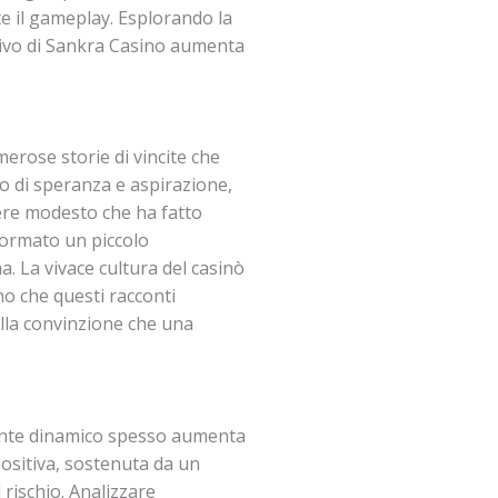
te il gameplay. Esplorando la
 vivo di Sankra Casino aumenta
erose storie di vincite che
zo di speranza e aspirazione,
iere modesto che ha fatto
formato un piccolo
. La vivace cultura del casinò
no che questi racconti
lla convinzione che una
biente dinamico spesso aumenta
positiva, sostenuta da un
rischio. Analizzare