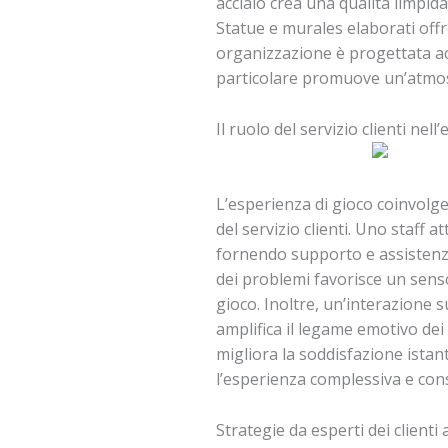
acciaio crea una qualità limpid
Statue e murales elaborati offro
organizzazione è progettata ac
particolare promuove un’atmosf
Il ruolo del servizio clienti nel
L’esperienza di gioco coinvolge
del servizio clienti. Uno staff
fornendo supporto e assistenza 
dei problemi favorisce un senso
gioco. Inoltre, un’interazione s
amplifica il legame emotivo dei
migliora la soddisfazione ista
l’esperienza complessiva e cons
Strategie da esperti dei clienti 