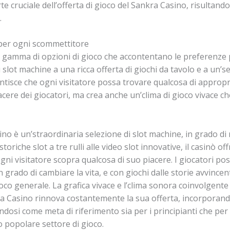
te cruciale dell’offerta di gioco del Sankra Casino, risultand
.
à per ogni scommettitore
gamma di opzioni di gioco che accontentano le preferenze pi
slot machine a una ricca offerta di giochi da tavolo e a un’
rantisce che ogni visitatore possa trovare qualcosa di appropr
re dei giocatori, ma crea anche un’clima di gioco vivace che
no è un’straordinaria selezione di slot machine, in grado di r
storiche slot a tre rulli alle video slot innovative, il casinò 
gni visitatore scopra qualcosa di suo piacere. I giocatori p
n grado di cambiare la vita, e con giochi dalle storie avvince
ioco generale. La grafica vivace e l’clima sonora coinvolgente
kra Casino rinnova costantemente la sua offerta, incorporand
osi come meta di riferimento sia per i principianti che per gl
o popolare settore di gioco.