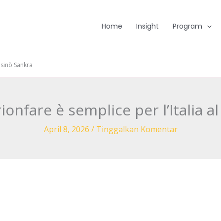
Home
Insight
Program
Casinò Sankra
rionfare è semplice per l’Italia a
April 8, 2026
/
Tinggalkan Komentar