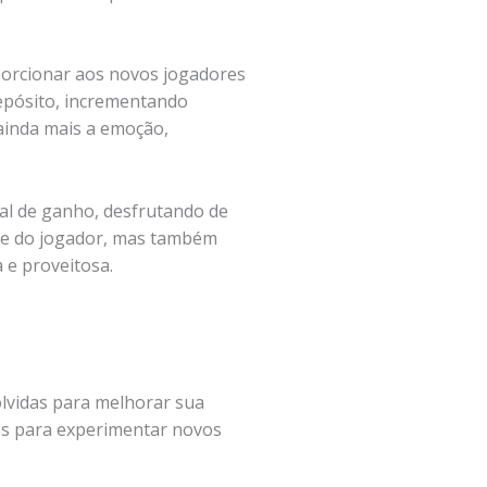
porcionar aos novos jogadores
depósito, incrementando
 ainda mais a emoção,
al de ganho, desfrutando de
ade do jogador, mas também
 e proveitosa.
lvidas para melhorar sua
es para experimentar novos