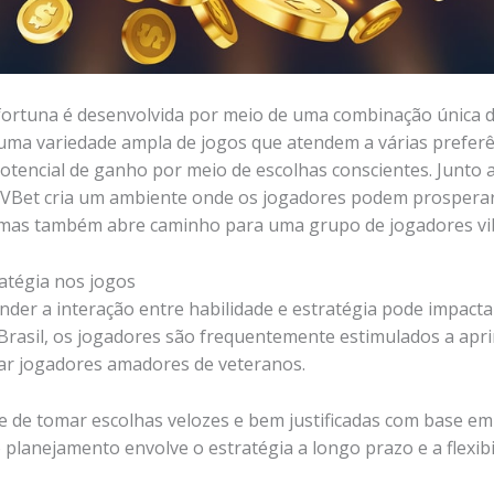
 fortuna é desenvolvida por meio de uma combinação única d
 uma variedade ampla de jogos que atendem a várias preferê
otencial de ganho por meio de escolhas conscientes. Junto
LVBet cria um ambiente onde os jogadores podem prosperar
 mas também abre caminho para uma grupo de jogadores vi
ratégia nos jogos
er a interação entre habilidade e estratégia pode impact
Brasil, os jogadores são frequentemente estimulados a apr
rar jogadores amadores de veteranos.
de de tomar escolhas velozes e bem justificadas com base 
planejamento envolve o estratégia a longo prazo e a flexibil