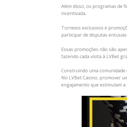
Além disso, os programas de f
incentivada.
Torneios exclusivos e promoçõ
participar de disputas entusia
Essas promoções não são apen
fazendo cada visita à LVBet grat
Construindo uma comunidade 
No LVBet Casino, promover um 
engajamento que estimulam a 