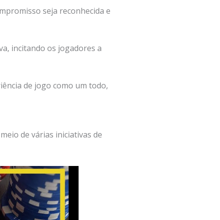
ompromisso seja reconhecida e
, incitando os jogadores a
iência de jogo como um todo,
io de várias iniciativas de