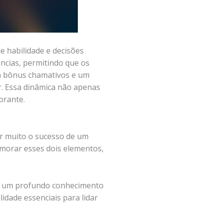
e habilidade e decisões
ncias, permitindo que os
 a bônus chamativos e um
. Essa dinâmica não apenas
brante.
ar muito o sucesso de um
imorar esses dois elementos,
em um profundo conhecimento
idade essenciais para lidar