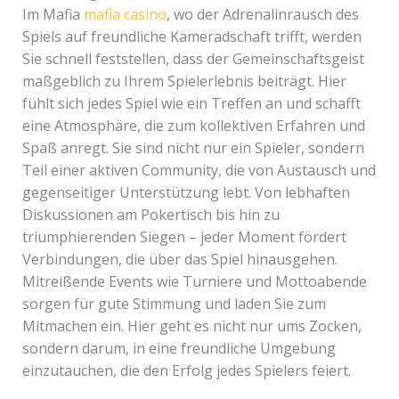
Im Mafia
mafia casino
, wo der Adrenalinrausch des
Spiels auf freundliche Kameradschaft trifft, werden
Sie schnell feststellen, dass der Gemeinschaftsgeist
maßgeblich zu Ihrem Spielerlebnis beiträgt. Hier
fühlt sich jedes Spiel wie ein Treffen an und schafft
eine Atmosphäre, die zum kollektiven Erfahren und
Spaß anregt. Sie sind nicht nur ein Spieler, sondern
Teil einer aktiven Community, die von Austausch und
gegenseitiger Unterstützung lebt. Von lebhaften
Diskussionen am Pokertisch bis hin zu
triumphierenden Siegen – jeder Moment fördert
Verbindungen, die über das Spiel hinausgehen.
Mitreißende Events wie Turniere und Mottoabende
sorgen für gute Stimmung und laden Sie zum
Mitmachen ein. Hier geht es nicht nur ums Zocken,
sondern darum, in eine freundliche Umgebung
einzutauchen, die den Erfolg jedes Spielers feiert.