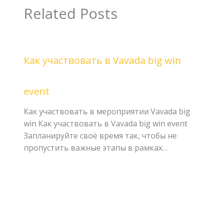
Related Posts
Как участвовать в Vavada big win
event
Как участвовать в мероприятии Vavada big
win Как участвовать в Vavada big win event
Запланируйте своё время так, чтобы не
пропустить важные этапы в рамках…