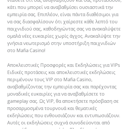
νιώθετε ότι σας αναγνωρίζουν και σας προτάσσουν,
κάτι που μπορεί να αναβαθμίσει ουσιαστικά την
εμπειρία σας. Επιπλέον, είναι πάντα διαθέσιμοι για
να σας διασφαλίσουν ότι χαίρεστε κάθε λεπτό του
παιχνιδιού σας, καθοδηγώντας σας να ανακαλύψετε
ομαλά νέες ευκαιρίες χωρίς άγχος. Ανακαλύψτε την
γνήσια νεωτερισμό στην υποστήριξη παιχνιδιών
στο Mafia Casino!
Αποκλειστικές Προσφορές και Εκδηλώσεις για VIPs
Ειδικές προτάσεις και αποκλειστικές εκδηλώσεις
περιμένουν τους VIP στο Mafia Casino,
αναβαθμίζοντας την εμπειρία σας και παρέχοντας
μοναδικές ευκαιρίες για να αναβαθμίσετε το
gameplay σας. Ως VIP, θα αποκτήσετε πρόσβαση σε
προσαρμοσμένα τουρνουά και θεματικές
εκδηλώσεις που ενθουσιάζουν και εντυπωσιάζουν.
Αυτές οι εκδηλώσεις συχνά συνοδεύονται από