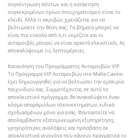
συγκέντρωση πόντων και η κατάκτηση
συγκεκριμένων ορίων στοιχηματισμού είναι το
κλειδί. Αλλά τι ακριβώς χρειάζεται για να
βελτιώσετε την θέση σας; Τα βήματα μπορεί να
είναι πιο εύκολα από ό,τι νομίζετε και οι
ανταμοιβές μπορεί να είναι αρκετά ελκυστικές. Ας
αποκαλύψουμε τις λεπτομέρειες.
Κατανόηση του Προγράμματος Ανταμοιβών VIP
Το Πρόγραμμα VIP Ανταμοιβών στο Mafia Casino
έχει δημιουργηθεί για να βελτιώσει την εμπειρία
παιχνιδιού σας. Συμμετέχοντας σε αυτό το
αποκλειστικό πρόγραμμα, θα ανακαλύψετε έναν
κόσμο απαράμιλλων πλεονεκτημάτων, ειδικά
σχεδιασμένων μόνο για εσάς. Φανταστείτε να
απολαμβάνετε εξατομικευμένη εξυπηρέτηση,
γρηγορότερες αναλήψεις και πρόσβαση σε
αποκλειστικά γεγονότα που κάνουν πραγματικά το