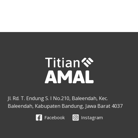
Jl. Rd. T. Endung S. I No.210, Baleendah, Kec.
Baleendah, Kabupaten Bandung, Jawa Barat 4037
Facebook
Instagram