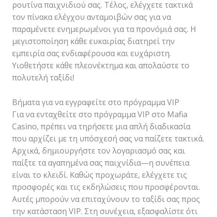
ρουτίνα παιχνιδιού σας. Τέλος, ελέγχετε τακτικά
τον πίνακα ελέγχου ανταμοιβών σας για να
παραμένετε ενημερωμένοι για τα προνόμιά σας. Η
μεγιστοποίηση κάθε ευκαιρίας διατηρεί την
εμπειρία σας ενδιαφέρουσα και ευχάριστη.
Υιοθετήστε κάθε πλεονέκτημα και απολαύστε το
πολυτελή ταξίδι!
Βήματα για να εγγραφείτε στο πρόγραμμα VIP
Για να ενταχθείτε στο πρόγραμμα VIP στο Mafia
Casino, πρέπει να τηρήσετε μια απλή διαδικασία
που αρχίζει με τη υπόσχεσή σας να παίζετε τακτικά.
Αρχικά, δημιουργήστε τον λογαριασμό σας και
παίξτε τα αγαπημένα σας παιχνίδια—η συνέπεια
είναι το κλειδί. Καθώς προχωράτε, ελέγχετε τις
προσφορές και τις εκδηλώσεις που προσφέρονται.
Αυτές μπορούν να επιταχύνουν το ταξίδι σας προς
την κατάσταση VIP. Στη συνέχεια, εξασφαλίστε ότι