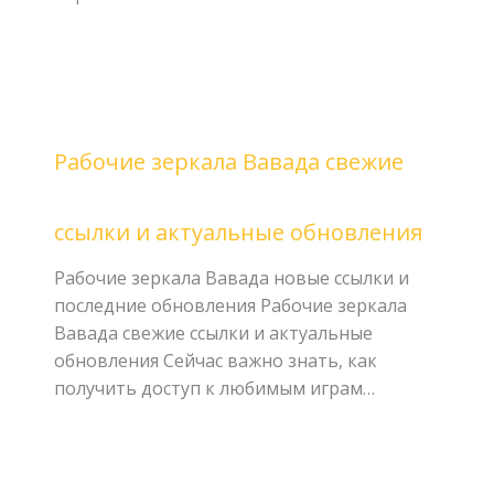
Рабочие зеркала Вавада свежие
ссылки и актуальные обновления
Рабочие зеркала Вавада новые ссылки и
последние обновления Рабочие зеркала
Вавада свежие ссылки и актуальные
обновления Сейчас важно знать, как
получить доступ к любимым играм…