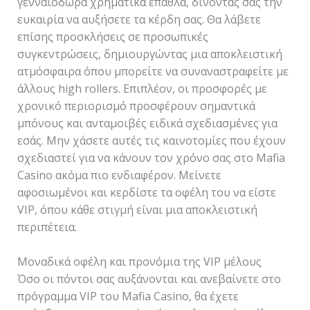
γενναιόδωρα χρηματικά έπαθλα, δίνοντάς σας την
ευκαιρία να αυξήσετε τα κέρδη σας. Θα λάβετε
επίσης προσκλήσεις σε προσωπικές
συγκεντρώσεις, δημιουργώντας μια αποκλειστική
ατμόσφαιρα όπου μπορείτε να συναναστραφείτε με
άλλους high rollers. Επιπλέον, οι προσφορές με
χρονικό περιορισμό προσφέρουν σημαντικά
μπόνους και ανταμοιβές ειδικά σχεδιασμένες για
εσάς. Μην χάσετε αυτές τις καινοτομίες που έχουν
σχεδιαστεί για να κάνουν τον χρόνο σας στο Mafia
Casino ακόμα πιο ενδιαφέρον. Μείνετε
αφοσιωμένοι και κερδίστε τα οφέλη του να είστε
VIP, όπου κάθε στιγμή είναι μια αποκλειστική
περιπέτεια.
Μοναδικά οφέλη και προνόμια της VIP μέλους
Όσο οι πόντοι σας αυξάνονται και ανεβαίνετε στο
πρόγραμμα VIP του Mafia Casino, θα έχετε