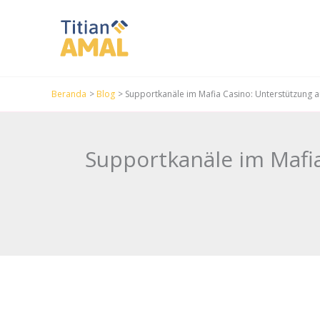
Lewati
ke
konten
Beranda
Blog
Supportkanäle im Mafia Casino: Unterstützung a
Supportkanäle im Mafia