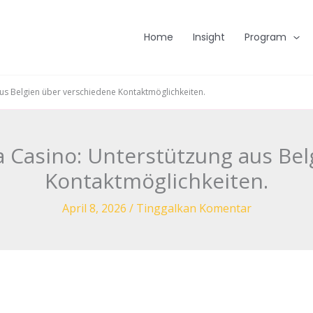
Home
Insight
Program
us Belgien über verschiedene Kontaktmöglichkeiten.
 Casino: Unterstützung aus Be
Kontaktmöglichkeiten.
April 8, 2026
/
Tinggalkan Komentar