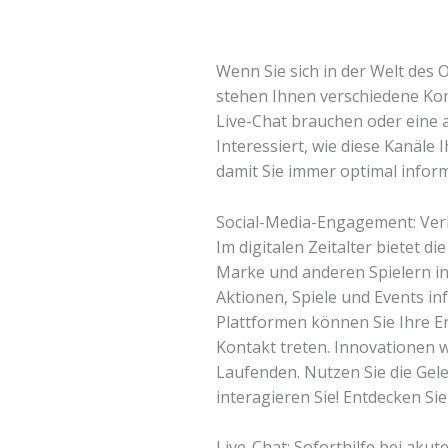
Wenn Sie sich in der Welt des 
stehen Ihnen verschiedene Kont
Live-Chat brauchen oder eine 
Interessiert, wie diese Kanäle
damit Sie immer optimal inform
Social-Media-Engagement: Verb
Im digitalen Zeitalter bietet d
Marke und anderen Spielern in
Aktionen, Spiele und Events in
Plattformen können Sie Ihre Er
Kontakt treten. Innovationen w
Laufenden. Nutzen Sie die Gele
interagieren Sie! Entdecken Sie
Live-Chat: Soforthilfe bei akut