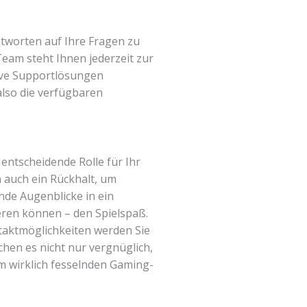
ntworten auf Ihre Fragen zu
Team steht Ihnen jederzeit zur
tive Supportlösungen
 also die verfügbaren
entscheidende Rolle für Ihr
n auch ein Rückhalt, um
nde Augenblicke in ein
eren können – den Spielspaß.
ntaktmöglichkeiten werden Sie
chen es nicht nur vergnüglich,
em wirklich fesselnden Gaming-