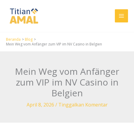
Lewati
ke
konten
Beranda
Blog
Mein Weg vom Anfänger zum VIP im NV Casino in Belgien
Mein Weg vom Anfänger
zum VIP im NV Casino in
Belgien
April 8, 2026
/
Tinggalkan Komentar