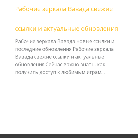
Рабочие зеркала Вавада свежие
ссылки и актуальные обновления
Рабочие зеркала Вавада новые ссылки и
последние обновления Рабочие зеркала
Вавада свежие ссылки и актуальные
обновления Сейчас важно знать, как
получить доступ к любимым играм…