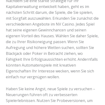
Nachdem Sie eine starke Strategie für Ihr
Kapitalverwaltung entwickelt haben, geht es im
nächsten Schritt darum, die Spiele, die Sie spielen,
mit Sorgfalt auszuwählen. Erkunden Sie zunächst die
verschiedenen Angebote im NV Casino. Jedes Spiel
hat seine eigenen Gewinnchancen und seinen
eigenen Vorteil des Hauses. Wählen Sie daher Spiele,
die zu Ihrer Risikoneigung passen. Wenn Sie
Aufregung und höhere Wetten suchen, sollten Sie
Blackjack oder Poker in Betracht ziehen, wo
Fähigkeit Ihre Erfolgsaussichten erhöht. Andernfalls
könnten Automatenspiele mit kreativen
Eigenschaften Ihr Interesse wecken, wenn Sie sich
einfach nur vergnügen wollen.
Haben Sie keine Angst, neue Spiele zu versuchen –
Neuerungen führen oft zu verbesserten
Spielerlebnissen. Nutzen Sie Probeversionen, um