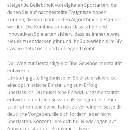
steigende Beliebtheit von digitalen Sportarten, bei
denen Sie auf nachgestellte Ereignisse tippen
können, die von modernsten Algorithmen gesteuert
werden. Die Kombination aus klassischen und
innovativen Spielarten sichert, dass es immer etwas
Neues zu entdecken gibt und Ihr Spielerlebnis im NV
Casino stets frisch und aufregend bleibt.
Der Weg zur Beständigkeit: Eine Gewinnermentalität
entwickeln
Um stetig gute Ergebnisse im Spiel zu erzielen, ist
eine optimistische Einstellung zum Erfolg
unerlässlich. Du musst eine Entwicklungsmentalität
entwickeln und jede Session als Gelegenheit sehen,
zu erfahren und deine Taktik zu verfeinern. Setze dir
deutliche Vorgaben, die dich fordern, aber nicht
überlasten. Konzentriere dich bei Niederlagen auf
Antworten statt auf Probleme – diese