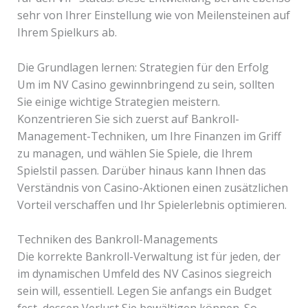
sehr von Ihrer Einstellung wie von Meilensteinen auf
Ihrem Spielkurs ab.
Die Grundlagen lernen: Strategien für den Erfolg
Um im NV Casino gewinnbringend zu sein, sollten
Sie einige wichtige Strategien meistern.
Konzentrieren Sie sich zuerst auf Bankroll-
Management-Techniken, um Ihre Finanzen im Griff
zu managen, und wählen Sie Spiele, die Ihrem
Spielstil passen. Darüber hinaus kann Ihnen das
Verständnis von Casino-Aktionen einen zusätzlichen
Vorteil verschaffen und Ihr Spielerlebnis optimieren.
Techniken des Bankroll-Managements
Die korrekte Bankroll-Verwaltung ist für jeden, der
im dynamischen Umfeld des NV Casinos siegreich
sein will, essentiell. Legen Sie anfangs ein Budget