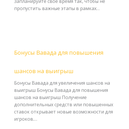
Запланируйте своё время так, чтобы не
пропустить важные этапы в рамках…
Бонусы Вавада для повышения
шансов на выигрыш
Бонусы Вавада для увеличения шансов на
выигрыш Бонусы Вавада для повышения
шансов на выигрыш Получение
дополнительных средств или повышенных
ставок открывает новые возможности для
игроков.…