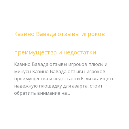
Казино Вавада отзывы игроков
преимущества и недостатки
Казино Вавада отзывы игроков плюсы и
минусы Казино Вавада отзывы игроков
преимущества и недостатки Если вы ищете
надежную площадку для азарта, стоит
обратить внимание на…