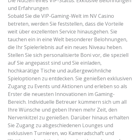
Die Nutzen eines VIP-Status: Exklusive Belohnungen
und Erfahrungen
Sobald Sie die VIP-Gaming-Welt im NV Casino
betreten, werden Sie feststellen, dass die Vorteile
weit über exzellenten Service hinausgehen. Sie
tauchen ein in eine Welt besonderer Belohnungen,
die Ihr Spielerlebnis auf ein neues Niveau heben.
Stellen Sie sich personalisierte Boni vor, die speziell
auf Sie angepasst sind und Sie einladen,
hochkarätige Tische und außergewöhnliche
Spieloptionen zu entdecken. Sie genießen exklusiven
Zugang zu Events und Aktionen und erleben so als
Erster die neuesten Innovationen im Gaming-
Bereich. Individuelle Betreuer kümmern sich um all
Ihre Wünsche und geben Ihnen mehr Zeit, den
Nervenkitzel zu genießen. Darüber hinaus erhalten
Sie Zugang zu abgeschiedenen Lounges und
exklusiven Turnieren, wo Kameradschaft und