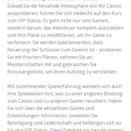
Sobald Sie die fesselnde Atmosphäre von NV Casino
ausprobieren, führen Sie sich vielleicht auf den Kurs
zum VIP-Status. Es geht nicht nur ums Gamen,
sondern darum, das Abenteuer komplett auszuleben
und Ihre Pläne zu modifizieren, um Ihr Game zu
verfeinern. Sie werden bald bemerken, dass
Neuerung der Schlüssel zum Gewinn ist – probieren
Sie mit frischen Plänen, nehmen Sie an
Meisterschaften mit und gebrauchen Sie
Bonusangebote, um Ihren Aufstieg zu verstärken.
Mit zunehmender Spielerfahrung wandeln sich auch
Ihre Spielweisen fort, was zu einer engeren Bindung
zum Casino und zu anderen Gamer resultiert. Indem
Sie sich über die aktuellsten Games und
Entwicklungen informieren, beweisen Sie
Beteiligung und Leidenschaft und befähigen sich so
für den VIP-Status. Diese Entwicklung beruht ebenso