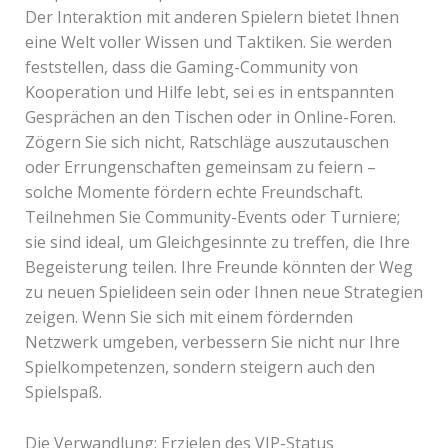
Der Interaktion mit anderen Spielern bietet Ihnen
eine Welt voller Wissen und Taktiken. Sie werden
feststellen, dass die Gaming-Community von
Kooperation und Hilfe lebt, sei es in entspannten
Gesprächen an den Tischen oder in Online-Foren.
Zögern Sie sich nicht, Ratschläge auszutauschen
oder Errungenschaften gemeinsam zu feiern –
solche Momente fördern echte Freundschaft.
Teilnehmen Sie Community-Events oder Turniere;
sie sind ideal, um Gleichgesinnte zu treffen, die Ihre
Begeisterung teilen. Ihre Freunde könnten der Weg
zu neuen Spielideen sein oder Ihnen neue Strategien
zeigen. Wenn Sie sich mit einem fördernden
Netzwerk umgeben, verbessern Sie nicht nur Ihre
Spielkompetenzen, sondern steigern auch den
Spielspaß.
Die Verwandlung: Erzielen des VIP-Status