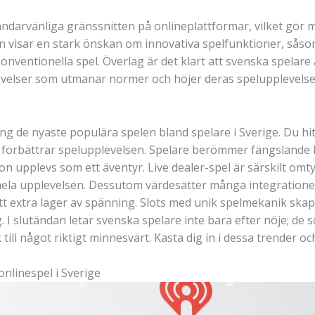
ndarvänliga gränssnitten på onlineplattformar, vilket gör 
n visar en stark önskan om innovativa spelfunktioner, sås
ll konventionella spel. Överlag är det klart att svenska spelar
velser som utmanar normer och höjer deras spelupplevelse
ng de nyaste populära spelen bland spelare i Sverige. Du hi
örbättrar spelupplevelsen. Spelare berömmer fängslande 
sion upplevs som ett äventyr. Live dealer-spel är särskilt om
r hela upplevelsen. Dessutom värdesätter många integration
r ett extra lager av spänning. Slots med unik spelmekanik sk
 I slutändan letar svenska spelare inte bara efter nöje; de 
till något riktigt minnesvärt. Kasta dig in i dessa trender oc
nlinespel i Sverige