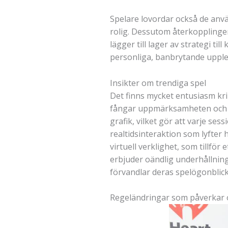
Spelare lovordar också de anvä
rolig. Dessutom återkopplinge
lägger till lager av strategi ti
personliga, banbrytande upple
Insikter om trendiga spel
Det finns mycket entusiasm kri
fångar uppmärksamheten och f
grafik, vilket gör att varje ses
realtidsinteraktion som lyfte
virtuell verklighet, som tillfö
erbjuder oändlig underhållning.
förvandlar deras spelögonblick 
Regeländringar som påverkar o