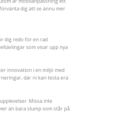
sutom är mobilanpassning ett
 förvänta dig att se ännu mer
r dig redo för en rad
eltävlingar som visar upp nya
r innovation i en miljö med
neringar, där ni kan testa era
pplevelser. Missa inte
 mer än bara slump som står på