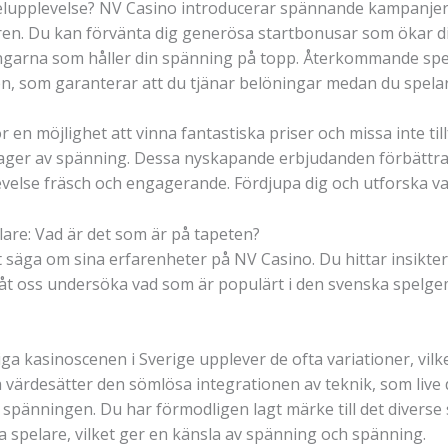
pelupplevelse? NV Casino introducerar spännande kampanje
ren. Du kan förvänta dig generösa startbonusar som ökar din 
ingarna som håller din spänning på topp. Återkommande spe
, som garanterar att du tjänar belöningar medan du spelar
ör en möjlighet att vinna fantastiska priser och missa inte ti
 lager av spänning. Dessa nyskapande erbjudanden förbättra
evelse fräsch och engagerande. Fördjupa dig och utforska va
are: Vad är det som är på tapeten?
 säga om sina erfarenheter på NV Casino. Du hittar insikter
 Låt oss undersöka vad som är populärt i den svenska spel
liga kasinoscenen i Sverige upplever de ofta variationer, vi
ärdesätter den sömlösa integrationen av teknik, som live d
kar spänningen. Du har förmodligen lagt märke till det diver
a spelare, vilket ger en känsla av spänning och spänning.