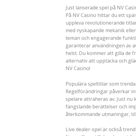
Just lanserade spel på NV Casi
På NV Casino hittar du ett spä
uppleva revolutionerande titla
med nyskapande mekanik eller 
teman och engagerande funktio
garanterar användningen av ava
helst. Du kommer att gilla de 
alternativ att upptäcka och glä
NV Casino!
Populära speltitlar som trenda
Regelförändringar påverkar int
spelare attraheras av. Just n
fängslande berättelser och im
återkommande utmaningar, till
Live dealer-spel är också tren