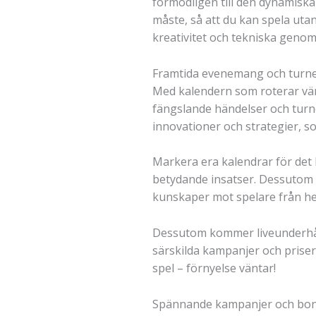
förmodligen till den dynamisk
måste, så att du kan spela utan
kreativitet och tekniska geno
Framtida evenemang och turne
Med kalendern som roterar vänt
fängslande händelser och turne
innovationer och strategier, som
Markera era kalendrar för det
betydande insatser. Dessutom k
kunskaper mot spelare från he
Dessutom kommer liveunderhåll
särskilda kampanjer och prise
spel – förnyelse väntar!
Spännande kampanjer och bonu