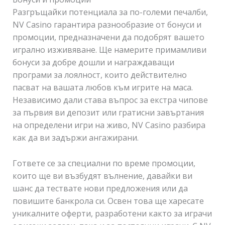
Разгръщайки потенциала за по-големи печалби,
NV Casino гарантира разнообразие от бонуси и
промоции, предназначени да подобрят вашето
игрално изживяване. Ще намерите примамливи
бонуси за добре дошли и награждаващи
програми за лоялност, които действително
пасват на вашата любов към игрите на маса.
Независимо дали става въпрос за екстра чипове
за първия ви депозит или гратисни завъртания
на определени игри на живо, NV Casino разбира
как да ви задържи ангажирани.
Гответе се за специални по време промоции,
които ще ви възбудят вълнение, давайки ви
шанс да тествате нови предложения или да
повишите банкрола си. Освен това ще харесате
уникалните оферти, разработени както за играчи