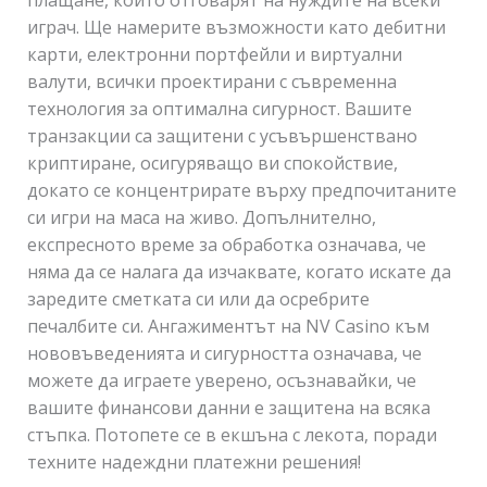
плащане, които отговарят на нуждите на всеки
играч. Ще намерите възможности като дебитни
карти, електронни портфейли и виртуални
валути, всички проектирани с съвременна
технология за оптимална сигурност. Вашите
транзакции са защитени с усъвършенствано
криптиране, осигуряващо ви спокойствие,
докато се концентрирате върху предпочитаните
си игри на маса на живо. Допълнително,
експресното време за обработка означава, че
няма да се налага да изчаквате, когато искате да
заредите сметката си или да осребрите
печалбите си. Ангажиментът на NV Casino към
нововъведенията и сигурността означава, че
можете да играете уверено, осъзнавайки, че
вашите финансови данни е защитена на всяка
стъпка. Потопете се в екшъна с лекота, поради
техните надеждни платежни решения!