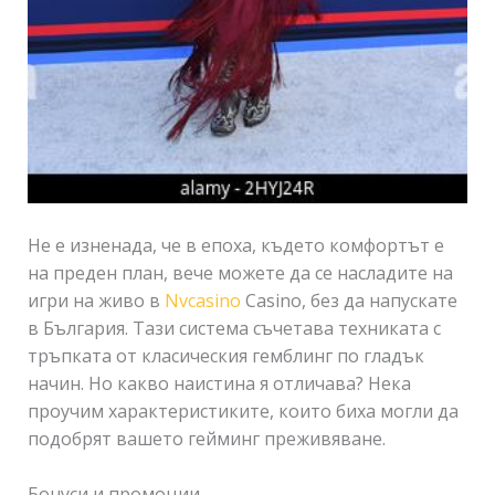
Не е изненада, че в епоха, където комфортът е
на преден план, вече можете да се насладите на
игри на живо в
Nvcasino
Casino, без да напускате
в България. Тази система съчетава техниката с
тръпката от класическия гемблинг по гладък
начин. Но какво наистина я отличава? Нека
проучим характеристиките, които биха могли да
подобрят вашето гейминг преживяване.
Бонуси и промоции