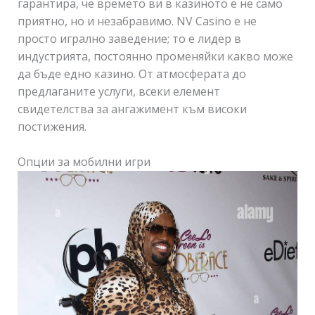
гарантира, че времето ви в казиното е не само
приятно, но и незабравимо. NV Casino е не
просто игрално заведение; то е лидер в
индустрията, постоянно променяйки какво може
да бъде едно казино. От атмосферата до
предлаганите услуги, всеки елемент
свидетелства за ангажимент към високи
постижения.
Опции за мобилни игри