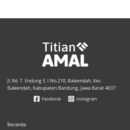
Jl. Rd. T. Endung S. I No.210, Baleendah, Kec.
Baleendah, Kabupaten Bandung, Jawa Barat 4037
Facebook
Instagram
Beranda