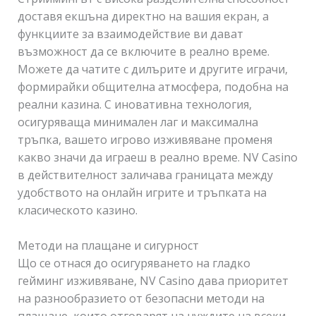
доставя екшъна директно на вашия екран, а
функциите за взаимодействие ви дават
възможност да се включите в реално време.
Можете да чатите с дилърите и другите играчи,
формирайки общителна атмосфера, подобна на
реални казина. С иновативна технология,
осигуряваща минимален лаг и максимална
тръпка, вашето игрово изживяване променя
какво значи да играеш в реално време. NV Casino
в действителност заличава границата между
удобството на онлайн игрите и тръпката на
класическото казино.
Методи на плащане и сигурност
Що се отнася до осигуряването на гладко
гейминг изживяване, NV Casino дава приоритет
на разнообразието от безопасни методи на