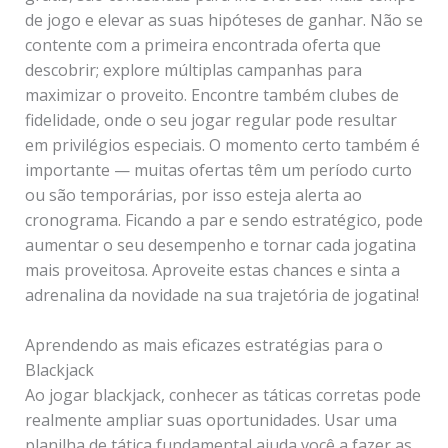
de jogo e elevar as suas hipóteses de ganhar. Não se
contente com a primeira encontrada oferta que
descobrir; explore múltiplas campanhas para
maximizar o proveito. Encontre também clubes de
fidelidade, onde o seu jogar regular pode resultar
em privilégios especiais. O momento certo também é
importante — muitas ofertas têm um período curto
ou são temporárias, por isso esteja alerta ao
cronograma. Ficando a par e sendo estratégico, pode
aumentar o seu desempenho e tornar cada jogatina
mais proveitosa. Aproveite estas chances e sinta a
adrenalina da novidade na sua trajetória de jogatina!
Aprendendo as mais eficazes estratégias para o
Blackjack
Ao jogar blackjack, conhecer as táticas corretas pode
realmente ampliar suas oportunidades. Usar uma
planilha de tática fundamental ajuda você a fazer as