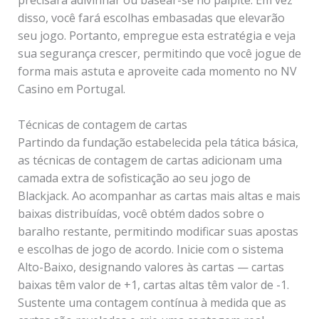
disso, você fará escolhas embasadas que elevarão
seu jogo. Portanto, empregue esta estratégia e veja
sua segurança crescer, permitindo que você jogue de
forma mais astuta e aproveite cada momento no NV
Casino em Portugal.
Técnicas de contagem de cartas
Partindo da fundação estabelecida pela tática básica,
as técnicas de contagem de cartas adicionam uma
camada extra de sofisticação ao seu jogo de
Blackjack. Ao acompanhar as cartas mais altas e mais
baixas distribuídas, você obtém dados sobre o
baralho restante, permitindo modificar suas apostas
e escolhas de jogo de acordo. Inicie com o sistema
Alto-Baixo, designando valores às cartas — cartas
baixas têm valor de +1, cartas altas têm valor de -1.
Sustente uma contagem contínua à medida que as