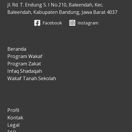
Jl. Rd. T. Endung S. I No.210, Baleendah, Kec.
Baleendah, Kabupaten Bandung, Jawa Barat 4037
Facebook
Instagram
Beranda
Program Wakaf
Program Zakat
Infaq Shadaqah
Wakaf Tanah Sekolah
Profil
Kontak
Legal