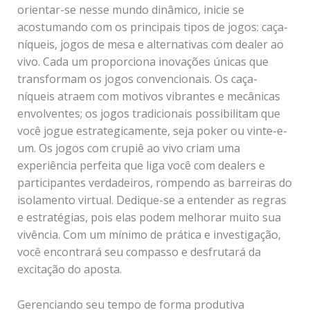
orientar-se nesse mundo dinâmico, inicie se
acostumando com os principais tipos de jogos: caça-
níqueis, jogos de mesa e alternativas com dealer ao
vivo. Cada um proporciona inovações únicas que
transformam os jogos convencionais. Os caça-
níqueis atraem com motivos vibrantes e mecânicas
envolventes; os jogos tradicionais possibilitam que
você jogue estrategicamente, seja poker ou vinte-e-
um. Os jogos com crupiê ao vivo criam uma
experiência perfeita que liga você com dealers e
participantes verdadeiros, rompendo as barreiras do
isolamento virtual. Dedique-se a entender as regras
e estratégias, pois elas podem melhorar muito sua
vivência. Com um mínimo de prática e investigação,
você encontrará seu compasso e desfrutará da
excitação do aposta.
Gerenciando seu tempo de forma produtiva