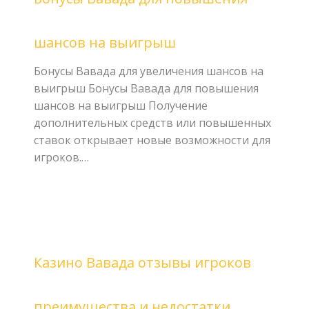
шансов на выигрыш
Бонусы Вавада для увеличения шансов на
выигрыш Бонусы Вавада для повышения
шансов на выигрыш Получение
дополнительных средств или повышенных
ставок открывает новые возможности для
игроков.…
Казино Вавада отзывы игроков
преимущества и недостатки