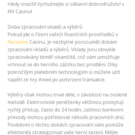
nikdy snazší! Vychutnejte si zábavní dobrodružství v
NV Casinu!
Doba zpracování vkladů a výběrů
Pokud jde o řízení vašich finančních prostředků v
Nvcasino
Casinu, je nezbytné porozumět dobám
zpracování vkladů a výběrů. Vklady jsou obvykle
zpracovávány téměř okamžitě, což vám umožňuje
vrhnout se do herního zážitku bez prodlění. Díky
pokročilým platebním technologiím si můžete užít
napětí ze hry ihned po potvrzení transakce.
Výběry však mohou trvat déle, v závislosti na zvolené
metodě. Elektronické peněženky většinou poskytují
rychlý přístup, často do 24 hodin, zatímco bankovní
převody mohou potřebovat několik pracovních dnů.
Povědomí o těchto dobách zpracování vám pomůže
efektivněji strategizovat vaše herní sezení. Mějte