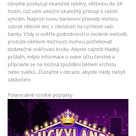
obvykle poskytují okamžité výběry, většinou do 24
hodin, což vám umožní okamžitý přístup k vašim
výhrám. Naproti tomu bankovní převody mohou
zabrat několik dní, v závislosti na rychlosti vaší
banky. Vždy si ověřte podrobnosti o zvolené metodě,
protože některé možnosti mohou potřebovat
dodatečné ověřovací kroky. Abyste zajistili hladký
průběh, mějte informace o svém účtu čerstvé a
připravte se na možná zpoždění během vrcholu
nebo svátků. Zůstaňte v obraze, abyste nikdy nebyli
zaskočeni.
Potenciálně vzniklé poplatky