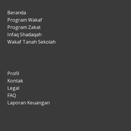
Beranda
Program Wakaf
Program Zakat
Infaq Shadaqah
Wakaf Tanah Sekolah
Profil
Kontak
Legal
FAQ
Laporan Keuangan