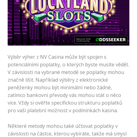
Výběr výher z NV Casina může být spojen s
potenciálními poplatky, o kterých byste musíte vědět.
V závislosti na vybrané metodě se poplatky mohou
značně lišit. Například výběry z elektronické
peněženky mohou být minimální nebo žádné,
zatímco bankovní převody vás mohou stát o něco
více. Vždy si ověřte specifickou strukturu poplatků
pro vaši platební možnost v podmínkách kasina.
Některé metody mohou také účtovat poplatky v
závislosti na částce, kterou vybíráte, takže má smysl