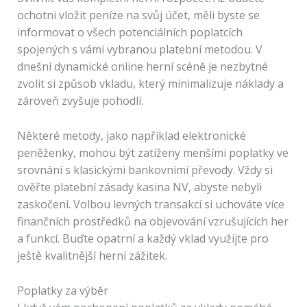
ochotni vložit peníze na svůj účet, měli byste se
informovat o všech potenciálních poplatcích
spojených s vámi vybranou platební metodou. V
dnešní dynamické online herní scéně je nezbytné
zvolit si způsob vkladu, který minimalizuje náklady a
zároveň zvyšuje pohodlí.
Některé metody, jako například elektronické
peněženky, mohou být zatíženy menšími poplatky ve
srovnání s klasickými bankovními převody. Vždy si
ověřte platební zásady kasina NV, abyste nebyli
zaskočeni. Volbou levných transakcí si uchováte více
finančních prostředků na objevování vzrušujících her
a funkcí. Buďte opatrní a každý vklad využijte pro
ještě kvalitnější herní zážitek.
Poplatky za výběr