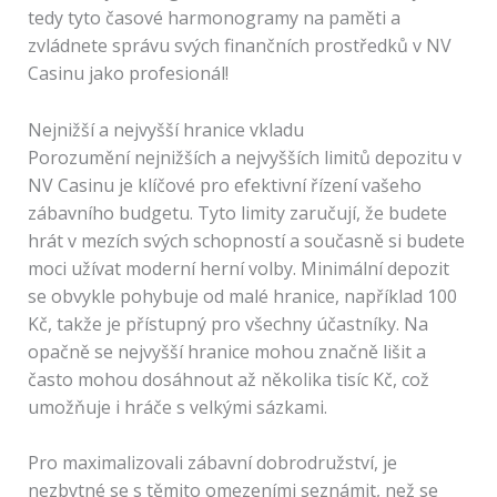
tedy tyto časové harmonogramy na paměti a
zvládnete správu svých finančních prostředků v NV
Casinu jako profesionál!
Nejnižší a nejvyšší hranice vkladu
Porozumění nejnižších a nejvyšších limitů depozitu v
NV Casinu je klíčové pro efektivní řízení vašeho
zábavního budgetu. Tyto limity zaručují, že budete
hrát v mezích svých schopností a současně si budete
moci užívat moderní herní volby. Minimální depozit
se obvykle pohybuje od malé hranice, například 100
Kč, takže je přístupný pro všechny účastníky. Na
opačně se nejvyšší hranice mohou značně lišit a
často mohou dosáhnout až několika tisíc Kč, což
umožňuje i hráče s velkými sázkami.
Pro maximalizovali zábavní dobrodružství, je
nezbytné se s těmito omezeními seznámit, než se