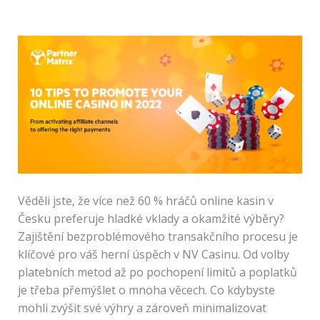
Věděli jste, že více než 60 % hráčů online kasin v
Česku preferuje hladké vklady a okamžité výběry?
Zajištění bezproblémového transakčního procesu je
klíčové pro váš herní úspěch v NV Casinu. Od volby
platebních metod až po pochopení limitů a poplatků
je třeba přemýšlet o mnoha věcech. Co kdybyste
mohli zvýšit své výhry a zároveň minimalizovat