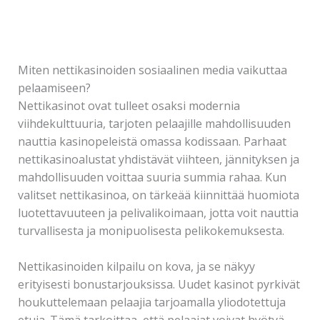
Miten nettikasinoiden sosiaalinen media vaikuttaa
pelaamiseen?
Nettikasinot ovat tulleet osaksi modernia
viihdekulttuuria, tarjoten pelaajille mahdollisuuden
nauttia kasinopeleistä omassa kodissaan. Parhaat
nettikasinoalustat yhdistävät viihteen, jännityksen ja
mahdollisuuden voittaa suuria summia rahaa. Kun
valitset nettikasinoa, on tärkeää kiinnittää huomiota
luotettavuuteen ja pelivalikoimaan, jotta voit nauttia
turvallisesta ja monipuolisesta pelikokemuksesta.
Nettikasinoiden kilpailu on kova, ja se näkyy
erityisesti bonustarjouksissa. Uudet kasinot pyrkivät
houkuttelemaan pelaajia tarjoamalla yliodotettuja