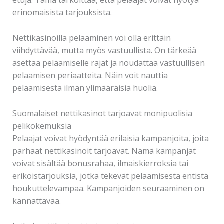
etuja. Tämä tarkoittaa, että pelaajat voivat hyötyä
erinomaisista tarjouksista.
Nettikasinoilla pelaaminen voi olla erittäin
viihdyttävää, mutta myös vastuullista. On tärkeää
asettaa pelaamiselle rajat ja noudattaa vastuullisen
pelaamisen periaatteita. Näin voit nauttia
pelaamisesta ilman ylimääräisiä huolia.
Suomalaiset nettikasinot tarjoavat monipuolisia
pelikokemuksia
Pelaajat voivat hyödyntää erilaisia kampanjoita, joita
parhaat nettikasinoit tarjoavat. Nämä kampanjat
voivat sisältää bonusrahaa, ilmaiskierroksia tai
erikoistarjouksia, jotka tekevät pelaamisesta entistä
houkuttelevampaa. Kampanjoiden seuraaminen on
kannattavaa.