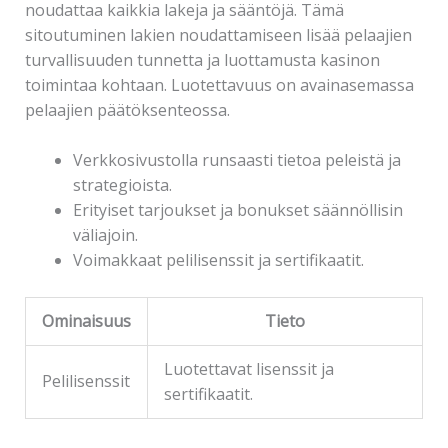
noudattaa kaikkia lakeja ja sääntöjä. Tämä
sitoutuminen lakien noudattamiseen lisää pelaajien
turvallisuuden tunnetta ja luottamusta kasinon
toimintaa kohtaan. Luotettavuus on avainasemassa
pelaajien päätöksenteossa.
Verkkosivustolla runsaasti tietoa peleistä ja
strategioista.
Erityiset tarjoukset ja bonukset säännöllisin
väliajoin.
Voimakkaat pelilisenssit ja sertifikaatit.
Ominaisuus
Tieto
Luotettavat lisenssit ja
Pelilisenssit
sertifikaatit.