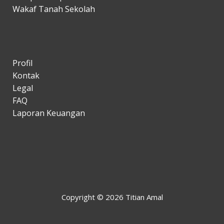
Wakaf Tanah Sekolah
Profil
Kontak
Legal
FAQ
Laporan Keuangan
Copyright © 2026 Titian Amal