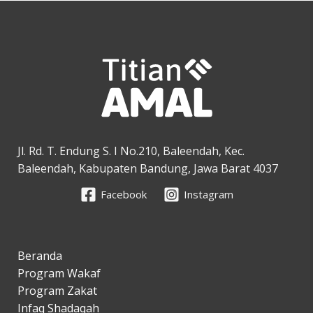
Jl. Rd. T. Endung S. I No.210, Baleendah, Kec.
Baleendah, Kabupaten Bandung, Jawa Barat 4037
Facebook
Instagram
Beranda
Program Wakaf
Program Zakat
Infaq Shadaqah