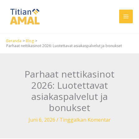
Lewati
ke
konten
Beranda
Blog
Parhaat nettikasinot 2026: Luotettavat asiakaspalvelut ja bonukset
Parhaat nettikasinot
2026: Luotettavat
asiakaspalvelut ja
bonukset
Juni 6, 2026
/
Tinggalkan Komentar