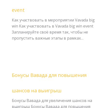
event
Как участвовать в мероприятии Vavada big
win Как участвовать в Vavada big win event
Запланируйте своё время так, чтобы не
пропустить важные этапы в рамках…
Бонусы Вавада для повышения
шансов на выигрыш
Бонусы Вавада для увеличения шансов на
выигрыш Бонусы Вавада для повышения