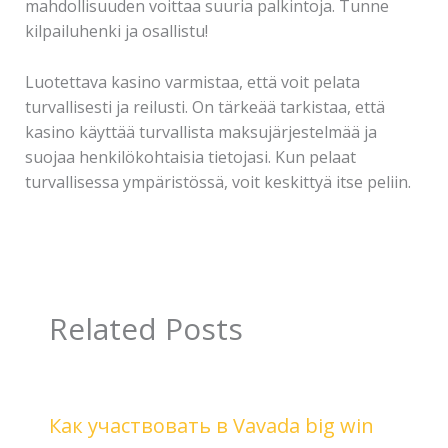
mahdollisuuden voittaa suuria palkintoja. Tunne
kilpailuhenki ja osallistu!
Luotettava kasino varmistaa, että voit pelata
turvallisesti ja reilusti. On tärkeää tarkistaa, että
kasino käyttää turvallista maksujärjestelmää ja
suojaa henkilökohtaisia tietojasi. Kun pelaat
turvallisessa ympäristössä, voit keskittyä itse peliin.
Related Posts
Как участвовать в Vavada big win