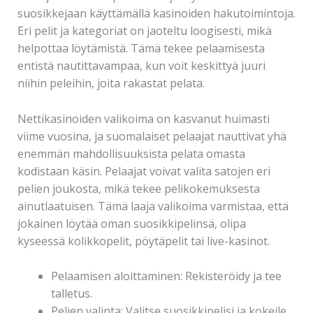
suosikkejaan käyttämällä kasinoiden hakutoimintoja.
Eri pelit ja kategoriat on jaoteltu loogisesti, mikä
helpottaa löytämistä. Tämä tekee pelaamisesta
entistä nautittavampaa, kun voit keskittyä juuri
niihin peleihin, joita rakastat pelata.
Nettikasinoiden valikoima on kasvanut huimasti
viime vuosina, ja suomalaiset pelaajat nauttivat yhä
enemmän mahdollisuuksista pelata omasta
kodistaan käsin. Pelaajat voivat valita satojen eri
pelien joukosta, mikä tekee pelikokemuksesta
ainutlaatuisen. Tämä laaja valikoima varmistaa, että
jokainen löytää oman suosikkipelinsä, olipa
kyseessä kolikkopelit, pöytäpelit tai live-kasinot.
Pelaamisen aloittaminen: Rekisteröidy ja tee
talletus.
Pelien valinta: Valitse suosikkipelisi ja kokeile