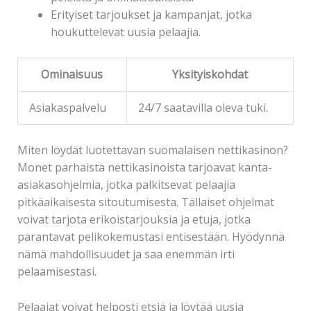
Erityiset tarjoukset ja kampanjat, jotka
houkuttelevat uusia pelaajia.
Ominaisuus
Yksityiskohdat
Asiakaspalvelu
24/7 saatavilla oleva tuki.
Miten löydät luotettavan suomalaisen nettikasinon?
Monet parhaista nettikasinoista tarjoavat kanta-
asiakasohjelmia, jotka palkitsevat pelaajia
pitkäaikaisesta sitoutumisesta. Tällaiset ohjelmat
voivat tarjota erikoistarjouksia ja etuja, jotka
parantavat pelikokemustasi entisestään. Hyödynnä
nämä mahdollisuudet ja saa enemmän irti
pelaamisestasi.
Pelaajat voivat helposti etsiä ja löytää uusia