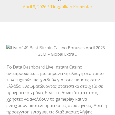
April 8, 2026
/
Tinggalkan Komentar
Το Data Dashboard Live Instant Casino
αντιπροσωπεύει μια σημαντική αλλαγή στο τοπίο
των τυχερών παιχνιδιών για τους παίκτες στην
Ελλάδα. Ενσωματώνοντας στατιστικά στοιχεία σε
πραγματικό χρόνο, δίνει τη δυνατότητα στους
χρήστες να αναλύουν το gameplay και να
ενισχύουν αποτελεσματικά τις στρατηγικές. Αυτή η
προσέγγιση ενισχύει τις διαδικασίες λήψης