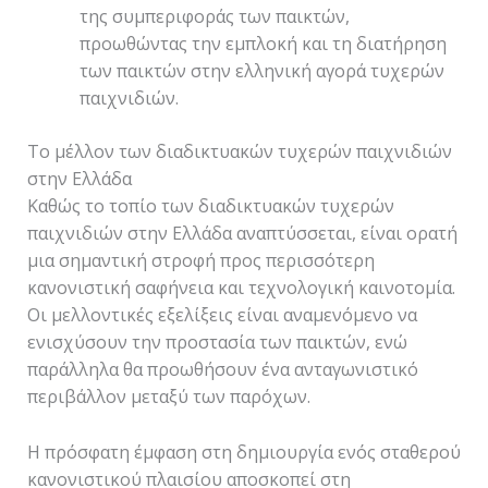
της συμπεριφοράς των παικτών,
προωθώντας την εμπλοκή και τη διατήρηση
των παικτών στην ελληνική αγορά τυχερών
παιχνιδιών.
Το μέλλον των διαδικτυακών τυχερών παιχνιδιών
στην Ελλάδα
Καθώς το τοπίο των διαδικτυακών τυχερών
παιχνιδιών στην Ελλάδα αναπτύσσεται, είναι ορατή
μια σημαντική στροφή προς περισσότερη
κανονιστική σαφήνεια και τεχνολογική καινοτομία.
Οι μελλοντικές εξελίξεις είναι αναμενόμενο να
ενισχύσουν την προστασία των παικτών, ενώ
παράλληλα θα προωθήσουν ένα ανταγωνιστικό
περιβάλλον μεταξύ των παρόχων.
Η πρόσφατη έμφαση στη δημιουργία ενός σταθερού
κανονιστικού πλαισίου αποσκοπεί στη