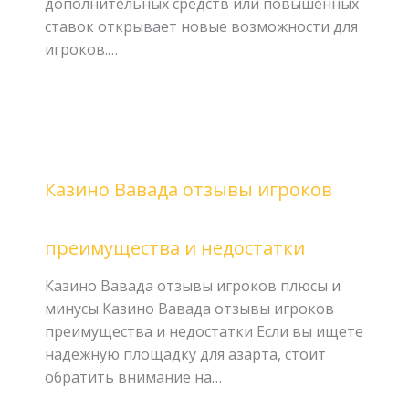
дополнительных средств или повышенных
ставок открывает новые возможности для
игроков.…
Казино Вавада отзывы игроков
преимущества и недостатки
Казино Вавада отзывы игроков плюсы и
минусы Казино Вавада отзывы игроков
преимущества и недостатки Если вы ищете
надежную площадку для азарта, стоит
обратить внимание на…