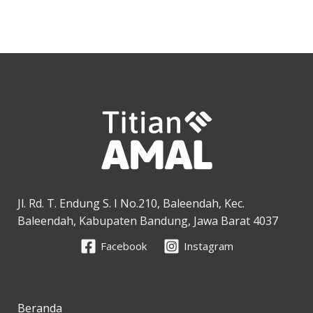
Jl. Rd. T. Endung S. I No.210, Baleendah, Kec.
Baleendah, Kabupaten Bandung, Jawa Barat 4037
Facebook
Instagram
Beranda