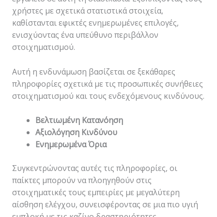
χρήστες με σχετικά στατιστικά στοιχεία,
καθίστανται εφικτές ενημερωμένες επιλογές,
ενισχύοντας ένα υπεύθυνο περιβάλλον
στοιχηματισμού.
Αυτή η ενδυνάμωση βασίζεται σε ξεκάθαρες
πληροφορίες σχετικά με τις προσωπικές συνήθειες
στοιχηματισμού και τους ενδεχόμενους κινδύνους.
Βελτιωμένη Κατανόηση
Αξιολόγηση Κινδύνου
Ενημερωμένα Όρια
Συγκεντρώνοντας αυτές τις πληροφορίες, οι
παίκτες μπορούν να πλοηγηθούν στις
στοιχηματικές τους εμπειρίες με μεγαλύτερη
αίσθηση ελέγχου, συνεισφέροντας σε μια πιο υγιή
εμπλοκή με τις καζίνο δραστηριότητες.