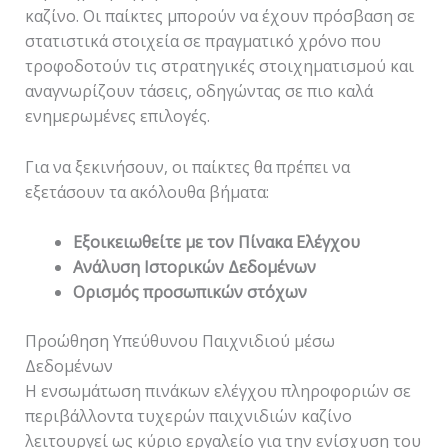
καζίνο. Οι παίκτες μπορούν να έχουν πρόσβαση σε
στατιστικά στοιχεία σε πραγματικό χρόνο που
τροφοδοτούν τις στρατηγικές στοιχηματισμού και
αναγνωρίζουν τάσεις, οδηγώντας σε πιο καλά
ενημερωμένες επιλογές.
Για να ξεκινήσουν, οι παίκτες θα πρέπει να
εξετάσουν τα ακόλουθα βήματα:
Εξοικειωθείτε με τον Πίνακα Ελέγχου
Ανάλυση Ιστορικών Δεδομένων
Ορισμός προσωπικών στόχων
Προώθηση Υπεύθυνου Παιχνιδιού μέσω
Δεδομένων
Η ενσωμάτωση πινάκων ελέγχου πληροφοριών σε
περιβάλλοντα τυχερών παιχνιδιών καζίνο
λειτουργεί ως κύριο εργαλείο για την ενίσχυση του