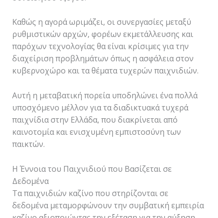
Καθώς η αγορά ωριμάζει, οι συνεργασίες μεταξύ
ρυθμιστικών αρχών, φορέων εκμετάλλευσης και
παρόχων τεχνολογίας θα είναι κρίσιμες για την
διαχείριση προβλημάτων όπως η ασφάλεια στον
κυβερνοχώρο και τα θέματα τυχερών παιχνιδιών.
Αυτή η μεταβατική πορεία υποδηλώνει ένα πολλά
υποσχόμενο μέλλον για τα διαδικτυακά τυχερά
παιχνίδια στην Ελλάδα, που διακρίνεται από
καινοτομία και ενισχυμένη εμπιστοσύνη των
παικτών.
Η Έννοια του Παιχνιδιού που Βασίζεται σε
Δεδομένα
Τα παιχνιδιών καζίνο που στηρίζονται σε
δεδομένα μεταμορφώνουν την συμβατική εμπειρία
καζίνο αξιοποιώντας την εξέταση για την αύξηση