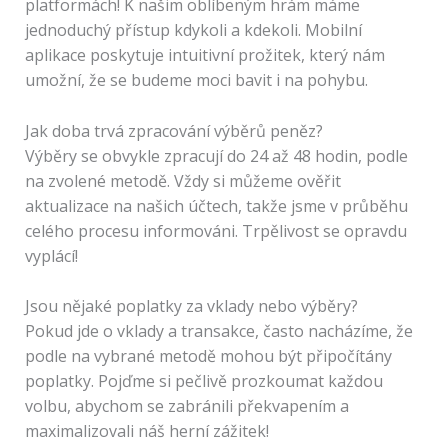
platformách! K našim oblíbeným hrám máme
jednoduchý přístup kdykoli a kdekoli. Mobilní
aplikace poskytuje intuitivní prožitek, který nám
umožní, že se budeme moci bavit i na pohybu.
Jak doba trvá zpracování výběrů peněz?
Výběry se obvykle zpracují do 24 až 48 hodin, podle
na zvolené metodě. Vždy si můžeme ověřit
aktualizace na našich účtech, takže jsme v průběhu
celého procesu informováni. Trpělivost se opravdu
vyplácí!
Jsou nějaké poplatky za vklady nebo výběry?
Pokud jde o vklady a transakce, často nacházíme, že
podle na vybrané metodě mohou být připočítány
poplatky. Pojďme si pečlivě prozkoumat každou
volbu, abychom se zabránili překvapením a
maximalizovali náš herní zážitek!