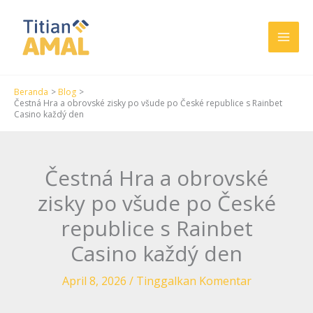
Lewati
ke
konten
Beranda
Blog
Čestná Hra a obrovské zisky po všude po České republice s Rainbet
Casino každý den
Čestná Hra a obrovské
zisky po všude po České
republice s Rainbet
Casino každý den
April 8, 2026
/
Tinggalkan Komentar