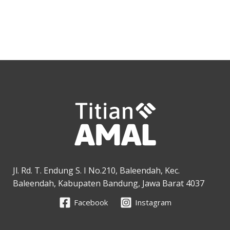
Jl. Rd. T. Endung S. I No.210, Baleendah, Kec.
Baleendah, Kabupaten Bandung, Jawa Barat 4037
Facebook
Instagram