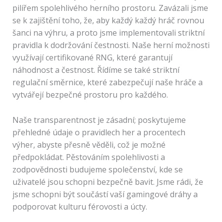
pilířem spolehlivého herního prostoru. Zavázali jsme
se k zajištění toho, že, aby každý každý hráč rovnou
šanci na výhru, a proto jsme implementovali striktní
pravidla k dodržování čestnosti. Naše herní možnosti
využívají certifikované RNG, které garantují
náhodnost a čestnost. Řídíme se také striktní
regulační směrnice, které zabezpečují naše hráče a
vytvářejí bezpečné prostoru pro každého.
Naše transparentnost je zásadní; poskytujeme
přehledné údaje o pravidlech her a procentech
výher, abyste přesně věděli, což je možné
předpokládat. Pěstováním spolehlivosti a
zodpovědnosti budujeme společenství, kde se
uživatelé jsou schopni bezpečně bavit. Jsme rádi, že
jsme schopni být součástí vaší gamingové dráhy a
podporovat kulturu férovosti a úcty.