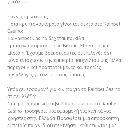
για όλους.
Συχνές ερωτήσεις
Ποια κρυπτονομίσματα γίνονται δεκτά στο Rainbet
Casino;
Το Rainbet Casino δέχεται ποικίλα
κρυπτονομίσματα, όπως Bitcoin, Ethereum και
Litecoin. Έχουμε βρει ότι αυτές οι επιλογές όχι
μόνο ενισχύουν την εμπειρία παιχνιδιού μας, αλλά
παρέχουν και προστατευμένες και ταχείες
συναλλαγές για όλους τους παίκτες.
Υπάρχει εφαρμογή για κινητά για το Rainbet Casino
στην Ελλάδα;
Ναι, μπορούμε να επιβεβαιώσουμε ότι το Rainbet
Casino προσφέρει μια εφαρμογή για κινητά για
χρήστες στην Ελλάδα. Προσφέρει μια απρόσκοπτη
εμπειρία παιχνιδιού εν κινήσει, καθιστώντας μας