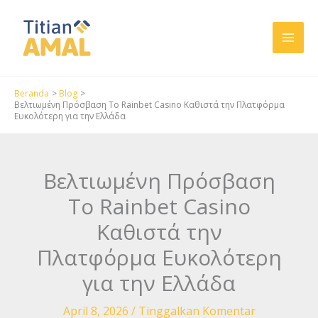
Lewati
ke
konten
Beranda
Blog
Βελτιωμένη Πρόσβαση Το Rainbet Casino Καθιστά την Πλατφόρμα
Ευκολότερη για την Ελλάδα
Βελτιωμένη Πρόσβαση
Το Rainbet Casino
Καθιστά την
Πλατφόρμα Ευκολότερη
για την Ελλάδα
April 8, 2026
/
Tinggalkan Komentar