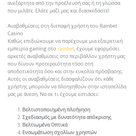
ανεξάρτητα από την προέλευσή σας ή τη γλώσσα
που μιλάτε. Ελάτε μαζί μας και διασκεδάστε!
Αναβαθμίσεις στη διεπαφή χρήστη του Rainbet
Casino
Καθώς επιδιώκουμε να παρέχουμε μια εξαιρετική
εμπειρία gaming στο
rainbet
, έχουμε εφαρμόσει
αρκετές αναβαθμίσεις στο περιβάλλον χρήστη μας
που δίνουν προτεραιότητα τόσο στη
αποδοτικότητα όσο και στην ευκολία πρόσβασης.
Αυτές οι αναβαθμίσεις διασφαλίζουν ότι κάθε
χρήστης μπορούν να πλοηγηθούν στην ιστοσελίδα
μας με άνεση. Να σε τι έχουμε εστιάσει:
Βελτιστοποιημένη πλοήγηση
Σχεδιασμός με δυνατότητα απόκρισης
Βελτιωμένα Οπτικά
Ενσωμάτωση σχολίων χρηστών