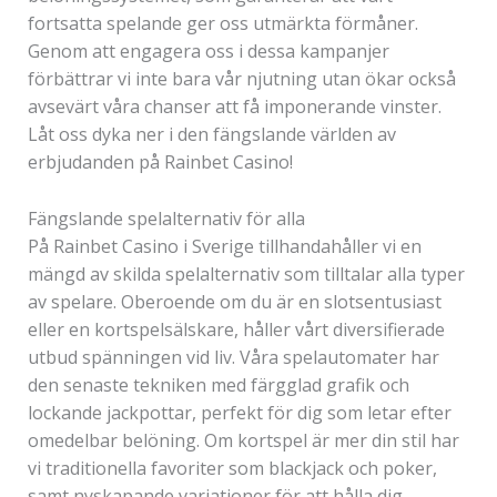
fortsatta spelande ger oss utmärkta förmåner.
Genom att engagera oss i dessa kampanjer
förbättrar vi inte bara vår njutning utan ökar också
avsevärt våra chanser att få imponerande vinster.
Låt oss dyka ner i den fängslande världen av
erbjudanden på Rainbet Casino!
Fängslande spelalternativ för alla
På Rainbet Casino i Sverige tillhandahåller vi en
mängd av skilda spelalternativ som tilltalar alla typer
av spelare. Oberoende om du är en slotsentusiast
eller en kortspelsälskare, håller vårt diversifierade
utbud spänningen vid liv. Våra spelautomater har
den senaste tekniken med färgglad grafik och
lockande jackpottar, perfekt för dig som letar efter
omedelbar belöning. Om kortspel är mer din stil har
vi traditionella favoriter som blackjack och poker,
samt nyskapande variationer för att hålla dig