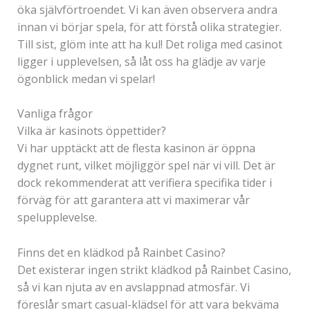
öka självförtroendet. Vi kan även observera andra
innan vi börjar spela, för att förstå olika strategier.
Till sist, glöm inte att ha kul! Det roliga med casinot
ligger i upplevelsen, så låt oss ha glädje av varje
ögonblick medan vi spelar!
Vanliga frågor
Vilka är kasinots öppettider?
Vi har upptäckt att de flesta kasinon är öppna
dygnet runt, vilket möjliggör spel när vi vill. Det är
dock rekommenderat att verifiera specifika tider i
förväg för att garantera att vi maximerar vår
spelupplevelse.
Finns det en klädkod på Rainbet Casino?
Det existerar ingen strikt klädkod på Rainbet Casino,
så vi kan njuta av en avslappnad atmosfär. Vi
föreslår smart casual-klädsel för att vara bekväma