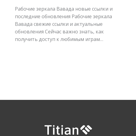
Рабочие зеркала Вавада новые ссылки и
последние обновления Рабочие зеркала
Вавада свежие ссылки и актуальные
обновления Сейчас важно знать, как
получить доступ к любимым играм…