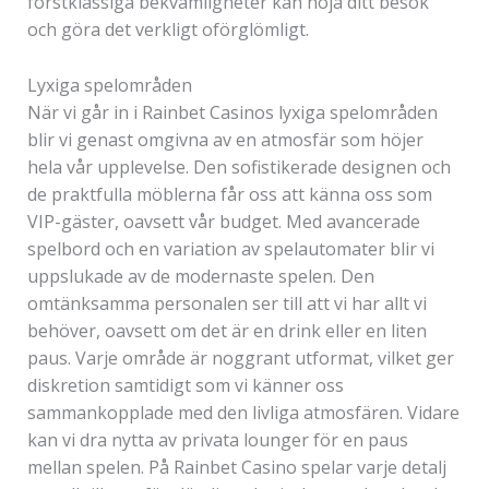
förstklassiga bekvämligheter kan höja ditt besök
och göra det verkligt oförglömligt.
Lyxiga spelområden
När vi går in i Rainbet Casinos lyxiga spelområden
blir vi genast omgivna av en atmosfär som höjer
hela vår upplevelse. Den sofistikerade designen och
de praktfulla möblerna får oss att känna oss som
VIP-gäster, oavsett vår budget. Med avancerade
spelbord och en variation av spelautomater blir vi
uppslukade av de modernaste spelen. Den
omtänksamma personalen ser till att vi har allt vi
behöver, oavsett om det är en drink eller en liten
paus. Varje område är noggrant utformat, vilket ger
diskretion samtidigt som vi känner oss
sammankopplade med den livliga atmosfären. Vidare
kan vi dra nytta av privata lounger för en paus
mellan spelen. På Rainbet Casino spelar varje detalj