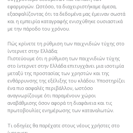
εφαρμογών. Ωστόσο, τα διαχειριστήκαμε άμεσα,
εξασφαλίζοντας ότι τα δεδομένα μας έμειναν σωστά
και η εμπειρία καταγραφής ενισχύθηκε ουσιαστικά
με την πάροδο του χρόνου.
Πώς κρίνετε τη ρύθμιση των παιχνιδιών τύχης στο
ίντερνετ στην Ελλάδα;
Πιστεύουμε ότι η ρύθμιση των παιχνιδιών τύχης
στο ίντερνετ στην Ελλάδα επιτυγχάνει μια ισοτιμία
μεταξύ της προστασίας των χρηστών και της
ενθάρρυνσης της εξέλιξης του κλάδου. Υποστηρίζει
ένα πιο ασφαλές περιβάλλον, ωστόσο
αναγνωρίζουμε ότι παραμένουν χώροι
αναβάθμισης όσον αφορά τη διαφάνεια και τις
πρωτοβουλίες ενημέρωσης των καταναλωτών.
Τι οδηγίες θα παρέχατε στους νέους χρήστες στο