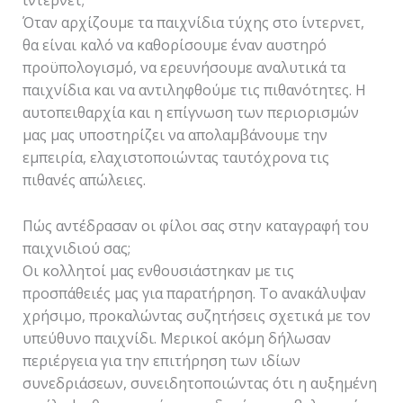
ίντερνετ;
Όταν αρχίζουμε τα παιχνίδια τύχης στο ίντερνετ,
θα είναι καλό να καθορίσουμε έναν αυστηρό
προϋπολογισμό, να ερευνήσουμε αναλυτικά τα
παιχνίδια και να αντιληφθούμε τις πιθανότητες. Η
αυτοπειθαρχία και η επίγνωση των περιορισμών
μας μας υποστηρίζει να απολαμβάνουμε την
εμπειρία, ελαχιστοποιώντας ταυτόχρονα τις
πιθανές απώλειες.
Πώς αντέδρασαν οι φίλοι σας στην καταγραφή του
παιχνιδιού σας;
Οι κολλητοί μας ενθουσιάστηκαν με τις
προσπάθειές μας για παρατήρηση. Το ανακάλυψαν
χρήσιμο, προκαλώντας συζητήσεις σχετικά με τον
υπεύθυνο παιχνίδι. Μερικοί ακόμη δήλωσαν
περιέργεια για την επιτήρηση των ιδίων
συνεδριάσεων, συνειδητοποιώντας ότι η αυξημένη