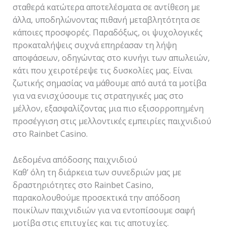
σταθερά κατώτερα αποτελέσματα σε αντίθεση με
άλλα, υποδηλώνοντας πιθανή μεταβλητότητα σε
κάποιες προσφορές. Παραδόξως, οι ψυχολογικές
προκαταλήψεις συχνά επηρέασαν τη λήψη
αποφάσεων, οδηγώντας στο κυνήγι των απωλειών,
κάτι που χειροτέρεψε τις δυσκολίες μας. Είναι
ζωτικής σημασίας να μάθουμε από αυτά τα μοτίβα
για να ενισχύσουμε τις στρατηγικές μας στο
μέλλον, εξασφαλίζοντας μια πιο εξισορροπημένη
προσέγγιση στις μελλοντικές εμπειρίες παιχνιδιού
στο Rainbet Casino.
Δεδομένα απόδοσης παιχνιδιού
Καθ’ όλη τη διάρκεια των συνεδριών μας με
δραστηριότητες στο Rainbet Casino,
παρακολουθούμε προσεκτικά την απόδοση
ποικίλων παιχνιδιών για να εντοπίσουμε σαφή
μοτίβα στις επιτυχίες και τις αποτυχίες.