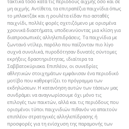
τακτικά τόσο κατά τις περιόδους αιχμής όσο και σε
μη αιχμής. Αντίθετα, τα επιτραπέζια παιχνίδια όπως
το μπλακτζάκ και η ρουλέτα είδαν πιο ασταθές
παιχνίδι, πολλές φορές σχετιζόμενο με ορισμένα
χρονικά διαστήματα, υποδεικνύοντας μια κλίση για
διαπροσωπικές αλληλεπιδράσεις. Τα παιχνίδια με
ζωντανό ντίλερ, παρόλο που παίζονταν πιο λίγο
συχνά συνολικά, πυροδότησαν δυνατές σύντομες
εκρήξεις δραστηριότητας, ιδιαίτερα τα
Σαββατοκύριακα. Επιπλέον, οι συνεδρίες
αθλητικών στοιχημάτων εμφάνισαν ένα περιοδικό
μοτίβο που καθρεφτίζει το πρόγραμμα των
εκδηλώσεων. Η κατανόηση αυτών των τάσεων μας
συνδράμει να αναγνωρίσουμε όχι μόνο τις
επιλογές των παικτών, αλλά και τις περιόδους που
ορισμένοι τύποι παιχνιδιών πιθανόν να απαιτούν
επιπλέον στρατηγικές αλληλεπίδρασης ή
προσφορές για τη ενίσχυση της παραμονής των