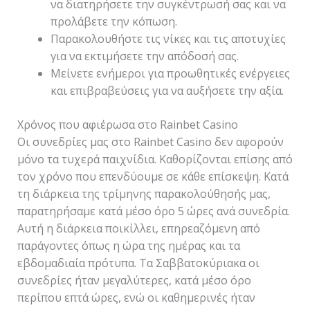
να διατηρήσετε την συγκέντρωσή σας και να
προλάβετε την κόπωση.
Παρακολουθήστε τις νίκες και τις αποτυχίες
για να εκτιμήσετε την απόδοσή σας.
Μείνετε ενήμεροι για προωθητικές ενέργειες
και επιβραβεύσεις για να αυξήσετε την αξία.
Χρόνος που αφιέρωσα στο Rainbet Casino
Οι συνεδρίες μας στο Rainbet Casino δεν αφορούν
μόνο τα τυχερά παιχνίδια. Καθορίζονται επίσης από
τον χρόνο που επενδύουμε σε κάθε επίσκεψη. Κατά
τη διάρκεια της τρίμηνης παρακολούθησής μας,
παρατηρήσαμε κατά μέσο όρο 5 ώρες ανά συνεδρία.
Αυτή η διάρκεια ποικίλλει, επηρεαζόμενη από
παράγοντες όπως η ώρα της ημέρας και τα
εβδομαδιαία πρότυπα. Τα Σαββατοκύριακα οι
συνεδρίες ήταν μεγαλύτερες, κατά μέσο όρο
περίπου επτά ώρες, ενώ οι καθημερινές ήταν