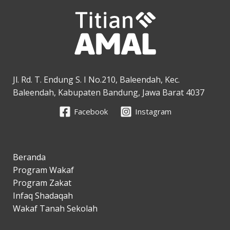
Jl. Rd. T. Endung S. I No.210, Baleendah, Kec.
Baleendah, Kabupaten Bandung, Jawa Barat 4037
Facebook
Instagram
Beranda
Program Wakaf
Program Zakat
Infaq Shadaqah
Wakaf Tanah Sekolah