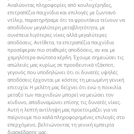
Αναλύοντας πληροφορίες από κουλοχέρηδες,
επιτραπέζια παιχνίδια και επιλογές με ζωντανό
ντίλερ, παρατηρήσαμε ότι τα φρουτάκια τείνουν να
αποδίδουν μεγαλύτερη μεταβλητότητα, με
συνέπεια λιγότερες νίκες αλλά μεγαλύτερες
αποδόσεις. Αντίθετα, τα επιτραπέζια παιχνίδια
προσέφεραν πιο σταθερές αποδόσεις, αν και με
χαμηλότερα ανώτατα κέρδη. Έχουμε σημειώσει τις
απώλειές μας κυρίως σε προοδευτικά τζάκποτ,
γεγονός που υποδηλώνει ότι οι δυνατές υψηλές
αποδόσεις έρχονται με κόστος τη μειωμένη γενική
επιτυχία. Η μελέτη μας δείχνει ότι ενώ η ποικιλία
μεταξύ των παιχνιδιών μπορεί να μειώσει τον
κίνδυνο, αποδυναμώνει επίσης τις δυνατές νίκες.
Αυτή η λεπτή αντίληψη μας προετοιμάζει για να
παίρνουμε πιο καλά πληροφορημένες επιλογές στο
επερχόμενο, βελτιώνοντας τη γενική εμπειρία
διασκέδασης μας.