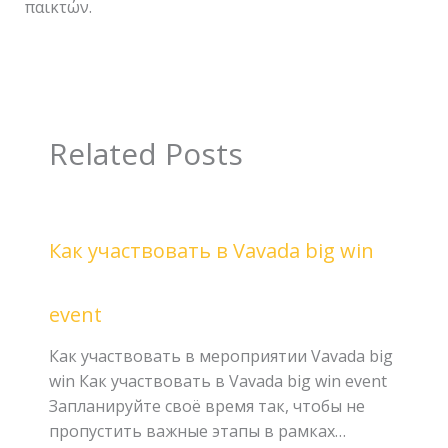
παικτών.
Related Posts
Как участвовать в Vavada big win
event
Как участвовать в мероприятии Vavada big
win Как участвовать в Vavada big win event
Запланируйте своё время так, чтобы не
пропустить важные этапы в рамках…