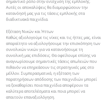
σημαντικό ρόλο στην ενίσχυση της εμπλοκής.
Αυτές οι αποκαλύψεις θα διαμορφώσουν την
κατανόησή μας για τις τάσεις εμπλοκής στα
διαδικτυακά παιχνίδια.
Εξέταση Νικών και Ήττων
Καθώς αξιολογούμε τις νίκες και τις ήττες μας, είναι
απαραίτητο να αξιολογήσουμε την επισκόπηση των
συνολικών νικών για να κατανοήσουμε τη
συνολική μας επιδόσεις. Θα οφείλουμε επίσης να
αναγνωρίσουμε σημαντικές τάσεις απωλειών που
πιθανόν να επηρεάσουν τις στρατηγικές μας στο
μέλλον. Συμπερασματικά, η εξέταση των
παρατηρήσεων απόδοσης των παιχνιδιών μπορεί
να ξεκαθαρίσει ποια παιχνίδια αποφέρουν τα
καλύτερα αποτελέσματα και ποια μπορεί να
απαιτούν επαναξιολόγηση.