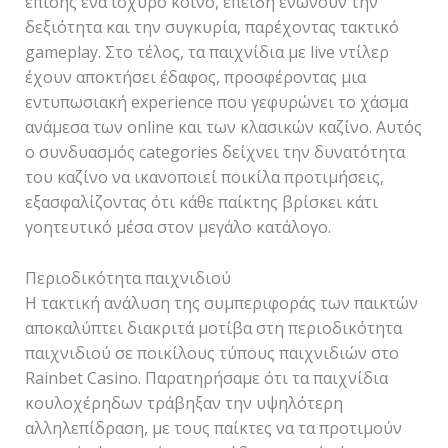
επίσης ένα ισχυρό κοινό, επειδή ενώνουν την
δεξιότητα και την συγκυρία, παρέχοντας τακτικό
gameplay. Στο τέλος, τα παιχνίδια με live ντίλερ
έχουν αποκτήσει έδαφος, προσφέροντας μια
εντυπωσιακή experience που γεφυρώνει το χάσμα
ανάμεσα των online και των κλασικών καζίνο. Αυτός
ο συνδυασμός categories δείχνει την δυνατότητα
του καζίνο να ικανοποιεί ποικίλα προτιμήσεις,
εξασφαλίζοντας ότι κάθε παίκτης βρίσκει κάτι
γοητευτικό μέσα στον μεγάλο κατάλογο.
Περιοδικότητα παιχνιδιού
Η τακτική ανάλυση της συμπεριφοράς των παικτών
αποκαλύπτει διακριτά μοτίβα στη περιοδικότητα
παιχνιδιού σε ποικίλους τύπους παιχνιδιών στο
Rainbet Casino. Παρατηρήσαμε ότι τα παιχνίδια
κουλοχέρηδων τράβηξαν την υψηλότερη
αλληλεπίδραση, με τους παίκτες να τα προτιμούν