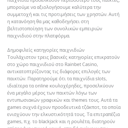
μπορούμε να αξιολογήσουμε καλύτερα την
συμμετοχή και τις προτιμήσεις των χρηστών. Αυτή
η κατανόηση θα μας καθοδηγήσει στη
βελτιστοποίηση των συνολικών εμπειριών
παιχνιδιού στην πλατφόρμα.
Δημοφιλείς κατηγορίες παιχνιδιών
Τουλάχιστον τρεις βασικές κατηγορίες επικρατούν
στο χώρο παιχνιδιού στο Rainbet Casino,
αντικατοπτρίζοντας τις διάφορες επιλογές των
παικτών. Παρατηρούμε ότι τα παιχνίδια slots,
ιδιαίτερα τα online κουλοχέρηδες, προσελκύουν
ένα μεγάλο μέρος των παικτών λόγω των
εντυπωσιακών γραφικών και themes τους. Αυτά τα
games συχνά έχουν προοδευτικά τζάκποτ, τα οποία
ενισχύουν την ελκυστικότητά τους. Τα επιτραπέζια
games, π.χ. το blackjack και η ρουλέτα, διατηρούν