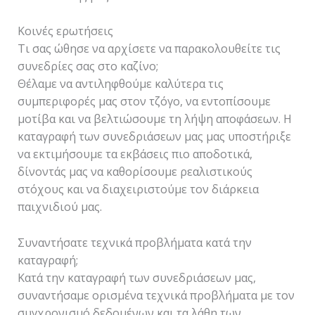
Κοινές ερωτήσεις
Τι σας ώθησε να αρχίσετε να παρακολουθείτε τις
συνεδρίες σας στο καζίνο;
Θέλαμε να αντιληφθούμε καλύτερα τις
συμπεριφορές μας στον τζόγο, να εντοπίσουμε
μοτίβα και να βελτιώσουμε τη λήψη αποφάσεων. Η
καταγραφή των συνεδριάσεων μας μας υποστήριξε
να εκτιμήσουμε τα εκβάσεις πιο αποδοτικά,
δίνοντάς μας να καθορίσουμε ρεαλιστικούς
στόχους και να διαχειριστούμε τον διάρκεια
παιχνιδιού μας.
Συναντήσατε τεχνικά προβλήματα κατά την
καταγραφή;
Κατά την καταγραφή των συνεδριάσεων μας,
συναντήσαμε ορισμένα τεχνικά προβλήματα με τον
συγχρονισμό δεδομένων και τα λάθη των