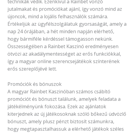
technikák védik. Ezenkívül a Rainbet vonzó
jutalmakat és promóciókat ajánl, így vonzó mind az
újoncok, mind a lojális felhasználók számára.
Értékeljük az ügyfélszolgálatuk gyorsaságát, amely a
nap 24 órájában, a hét minden napján elérhető,
hogy bármiféle kérdéssel támogasson nekünk.
Összességében a Rainbet Kaszinó eredményesen
ötvözi az akadálymentességet az erős funkciókkal,
így a magyar online szerencsejátékok színterének
erős szereplőjévé lett.
Promóciók és bónuszok
A magyar Rainbet Kaszinóban számos csábító
promóciót és bónuszt találunk, amelyek feladata a
játékélményünk fokozása. Ezek az ajánlatok
kiterjednek az új játékosoknak szóló bőkezű üdvözlő
bónuszt, amely plusz pénzt biztosít számunkra,
hogy megtapasztalhassuk a elérhető játékok széles