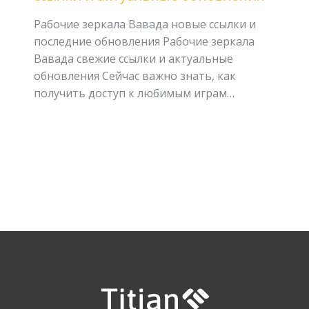
Рабочие зеркала Вавада новые ссылки и
последние обновления Рабочие зеркала
Вавада свежие ссылки и актуальные
обновления Сейчас важно знать, как
получить доступ к любимым играм…