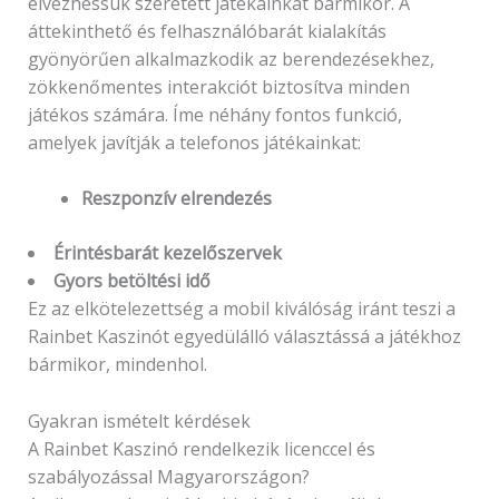
élvezhessük szeretett játékainkat bármikor. A
áttekinthető és felhasználóbarát kialakítás
gyönyörűen alkalmazkodik az berendezésekhez,
zökkenőmentes interakciót biztosítva minden
játékos számára. Íme néhány fontos funkció,
amelyek javítják a telefonos játékainkat:
Reszponzív elrendezés
Érintésbarát kezelőszervek
Gyors betöltési idő
Ez az elkötelezettség a mobil kiválóság iránt teszi a
Rainbet Kaszinót egyedülálló választássá a játékhoz
bármikor, mindenhol.
Gyakran ismételt kérdések
A Rainbet Kaszinó rendelkezik licenccel és
szabályozással Magyarországon?