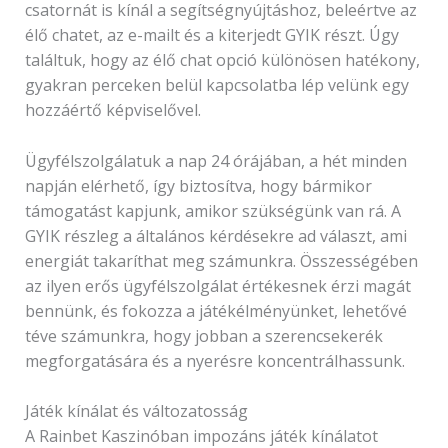
csatornát is kínál a segítségnyújtáshoz, beleértve az
élő chatet, az e-mailt és a kiterjedt GYIK részt. Úgy
találtuk, hogy az élő chat opció különösen hatékony,
gyakran perceken belül kapcsolatba lép velünk egy
hozzáértő képviselővel.
Ügyfélszolgálatuk a nap 24 órájában, a hét minden
napján elérhető, így biztosítva, hogy bármikor
támogatást kapjunk, amikor szükségünk van rá. A
GYIK részleg a általános kérdésekre ad választ, ami
energiát takaríthat meg számunkra. Összességében
az ilyen erős ügyfélszolgálat értékesnek érzi magát
bennünk, és fokozza a játékélményünket, lehetővé
téve számunkra, hogy jobban a szerencsekerék
megforgatására és a nyerésre koncentrálhassunk.
Játék kínálat és változatosság
A Rainbet Kaszinóban impozáns játék kínálatot