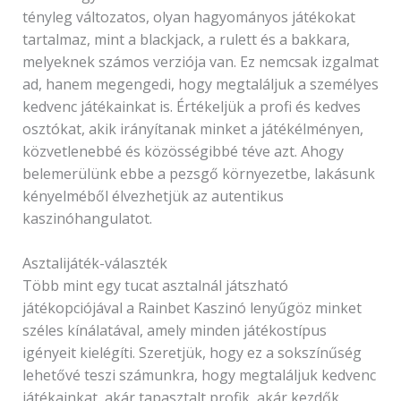
tényleg változatos, olyan hagyományos játékokat
tartalmaz, mint a blackjack, a rulett és a bakkara,
melyeknek számos verziója van. Ez nemcsak izgalmat
ad, hanem megengedi, hogy megtaláljuk a személyes
kedvenc játékainkat is. Értékeljük a profi és kedves
osztókat, akik irányítanak minket a játékélményen,
közvetlenebbé és közösségibbé téve azt. Ahogy
belemerülünk ebbe a pezsgő környezetbe, lakásunk
kényelméből élvezhetjük az autentikus
kaszinóhangulatot.
Asztalijáték-választék
Több mint egy tucat asztalnál játszható
játékopciójával a Rainbet Kaszinó lenyűgöz minket
széles kínálatával, amely minden játékostípus
igényeit kielégíti. Szeretjük, hogy ez a sokszínűség
lehetővé teszi számunkra, hogy megtaláljuk kedvenc
játékainkat, akár tapasztalt profik, akár kezdők