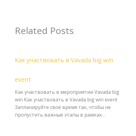
Related Posts
Как участвовать в Vavada big win
event
Как участвовать в мероприятии Vavada big
win Как участвовать в Vavada big win event
Запланируйте своё время так, чтобы не
пропустить важные этапы в рамках…