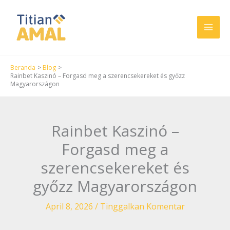
Lewati
ke
konten
Beranda
Blog
Rainbet Kaszinó – Forgasd meg a szerencsekereket és győzz
Magyarországon
Rainbet Kaszinó –
Forgasd meg a
szerencsekereket és
győzz Magyarországon
April 8, 2026
/
Tinggalkan Komentar