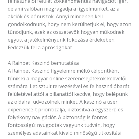
felhasználói felület zökkenőmentes navigációt ígér,
de ami valóban megragadja a figyelmünket, az a
akciók és bónuszok. Annyi mindenen kell
gondolkodnunk, hogy nem kerülhetjük el, hogy azon
tűnődjünk, ezek az összetevők hogyan működnek
együtt a játékélményünk fokozása érdekében.
Fedezzük fel a apróságokat.
A Rainbet Kaszinó bemutatása
A Rainbet Kaszinó figyelemre méltó célpontként
tűnik ki a magyar online szerencsejátékok kedvelői
számára. Letisztult tervezésével és felhasználóbarát
felületével attól a pillanattól kezdve, hogy belépünk
az oldalra, üdvözölnek minket. A kaszinó a user
experience-t prioritizálja, biztosítva a egyszerű és
folyékony navigációt. A biztonság is fontos
fontosságú; nyugodtak vagyunk tudván, hogy
személyes adatainkat kiváló minőségű titkosítási