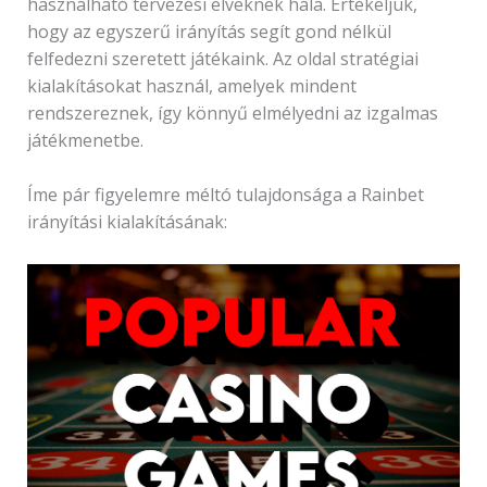
használható tervezési elveknek hála. Értékeljük,
hogy az egyszerű irányítás segít gond nélkül
felfedezni szeretett játékaink. Az oldal stratégiai
kialakításokat használ, amelyek mindent
rendszereznek, így könnyű elmélyedni az izgalmas
játékmenetbe.
Íme pár figyelemre méltó tulajdonsága a Rainbet
irányítási kialakításának: