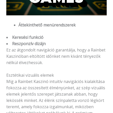
Áttekinthető menürendszerek
Keresési funkció
Reszponzív dizájn
Ez az átgondolt navigáció garantálja, hogy a Rainbet
Kaszinóban eltöltött időnket nem kívánt tényezők
nélkül élvezhessük.
Esztétikai vizuális elemek
Míg a Rainbet Kaszinó intuitív navigációs kialakítása
fokozza az összesített élményünket, az szép vizuális
elemek jelentős szerepet játszanak abban, hogy
lekössék minket. Az élénk színpaletta vonzó légkört
teremt, amely fokozza izgalmunkat, miközben