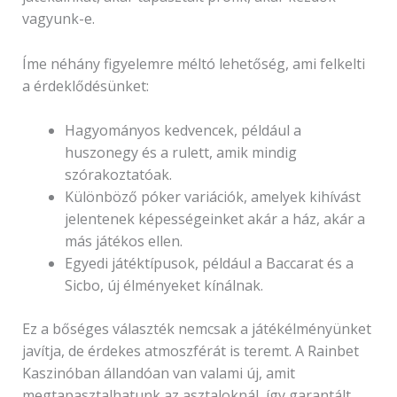
vagyunk-e.
Íme néhány figyelemre méltó lehetőség, ami felkelti
a érdeklődésünket:
Hagyományos kedvencek, például a
huszonegy és a rulett, amik mindig
szórakoztatóak.
Különböző póker variációk, amelyek kihívást
jelentenek képességeinket akár a ház, akár a
más játékos ellen.
Egyedi játéktípusok, például a Baccarat és a
Sicbo, új élményeket kínálnak.
Ez a bőséges választék nemcsak a játékélményünket
javítja, de érdekes atmoszférát is teremt. A Rainbet
Kaszinóban állandóan van valami új, amit
megtapasztalhatunk az asztaloknál, így garantált,