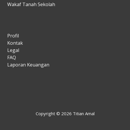
Wakaf Tanah Sekolah
Profil
Kontak
Legal
FAQ
Laporan Keuangan
Copyright © 2026 Titian Amal