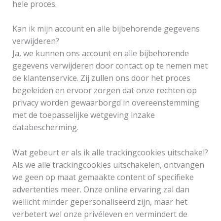
hele proces.
Kan ik mijn account en alle bijbehorende gegevens
verwijderen?
Ja, we kunnen ons account en alle bijbehorende
gegevens verwijderen door contact op te nemen met
de klantenservice. Zij zullen ons door het proces
begeleiden en ervoor zorgen dat onze rechten op
privacy worden gewaarborgd in overeenstemming
met de toepasselijke wetgeving inzake
databescherming.
Wat gebeurt er als ik alle trackingcookies uitschakel?
Als we alle trackingcookies uitschakelen, ontvangen
we geen op maat gemaakte content of specifieke
advertenties meer. Onze online ervaring zal dan
wellicht minder gepersonaliseerd zijn, maar het
verbetert wel onze privéleven en vermindert de