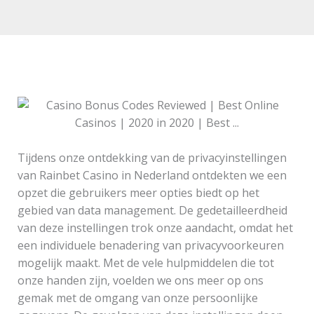
Tijdens onze ontdekking van de privacyinstellingen
van Rainbet Casino in Nederland ontdekten we een
opzet die gebruikers meer opties biedt op het
gebied van data management. De gedetailleerdheid
van deze instellingen trok onze aandacht, omdat het
een individuele benadering van privacyvoorkeuren
mogelijk maakt. Met de vele hulpmiddelen die tot
onze handen zijn, voelden we ons meer op ons
gemak met de omgang van onze persoonlijke