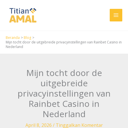
Lewati
ke
konten
Beranda
Blog
Mijn tocht door de uitgebreide privacyinstellingen van Rainbet Casino in
Nederland
Mijn tocht door de
uitgebreide
privacyinstellingen van
Rainbet Casino in
Nederland
April 8, 2026
/
Tinggalkan Komentar