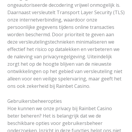
ongeautoriseerde decodering vrijwel onmogelijk is.
Daarnaast versleutelt Transport Layer Security (TLS)
onze internetverbinding, waardoor onze
persoonlijke gegevens tijdens online transacties
worden beschermd. Door prioriteit te geven aan
deze versleutelingstechnieken minimaliseren we
effectief het risico op datalekken en verbeteren we
de naleving van privacyregelgeving. Uiteindelijk
zorgt het op de hoogte blijven van de nieuwste
ontwikkelingen op het gebied van versleuteling niet
alleen voor een veilige spelervaring, maar geeft het
ons ook zekerheid bij Rainbet Casino.
Gebruikersbeheeropties
Hoe kunnen we onze privacy bij Rainbet Casino
beter beheren? Het is belangrijk dat we de
beschikbare opties voor gebruikersbeheer
onderzoeken. Inzicht in deze functies helpt ons niet