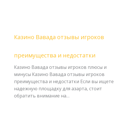
Казино Вавада отзывы игроков
преимущества и недостатки
Казино Вавада отзывы игроков плюсы и
минусы Казино Вавада отзывы игроков
преимущества и недостатки Если вы ищете
надежную площадку для азарта, стоит
обратить внимание на…