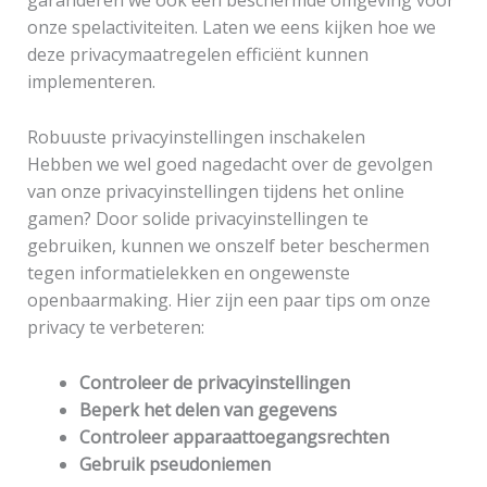
garanderen we ook een beschermde omgeving voor
onze spelactiviteiten. Laten we eens kijken hoe we
deze privacymaatregelen efficiënt kunnen
implementeren.
Robuuste privacyinstellingen inschakelen
Hebben we wel goed nagedacht over de gevolgen
van onze privacyinstellingen tijdens het online
gamen? Door solide privacyinstellingen te
gebruiken, kunnen we onszelf beter beschermen
tegen informatielekken en ongewenste
openbaarmaking. Hier zijn een paar tips om onze
privacy te verbeteren:
Controleer de privacyinstellingen
Beperk het delen van gegevens
Controleer apparaattoegangsrechten
Gebruik pseudoniemen