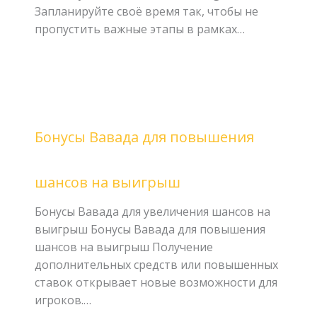
Запланируйте своё время так, чтобы не
пропустить важные этапы в рамках…
Бонусы Вавада для повышения
шансов на выигрыш
Бонусы Вавада для увеличения шансов на
выигрыш Бонусы Вавада для повышения
шансов на выигрыш Получение
дополнительных средств или повышенных
ставок открывает новые возможности для
игроков.…