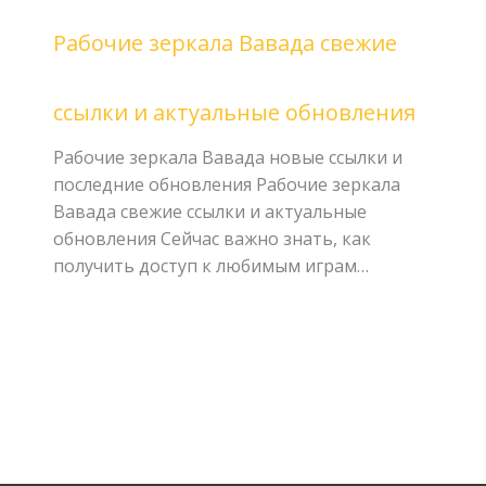
Рабочие зеркала Вавада свежие
ссылки и актуальные обновления
Рабочие зеркала Вавада новые ссылки и
последние обновления Рабочие зеркала
Вавада свежие ссылки и актуальные
обновления Сейчас важно знать, как
получить доступ к любимым играм…