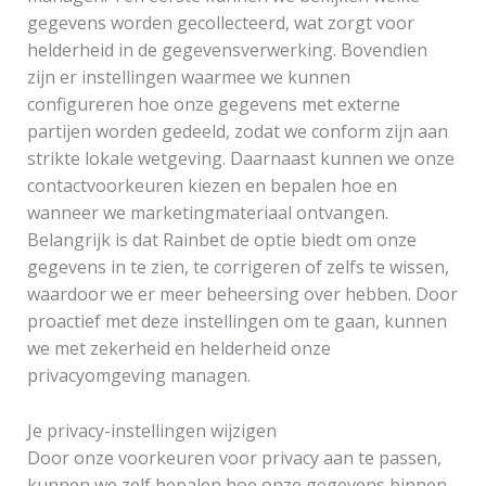
gegevens worden gecollecteerd, wat zorgt voor
helderheid in de gegevensverwerking. Bovendien
zijn er instellingen waarmee we kunnen
configureren hoe onze gegevens met externe
partijen worden gedeeld, zodat we conform zijn aan
strikte lokale wetgeving. Daarnaast kunnen we onze
contactvoorkeuren kiezen en bepalen hoe en
wanneer we marketingmateriaal ontvangen.
Belangrijk is dat Rainbet de optie biedt om onze
gegevens in te zien, te corrigeren of zelfs te wissen,
waardoor we er meer beheersing over hebben. Door
proactief met deze instellingen om te gaan, kunnen
we met zekerheid en helderheid onze
privacyomgeving managen.
Je privacy-instellingen wijzigen
Door onze voorkeuren voor privacy aan te passen,
kunnen we zelf bepalen hoe onze gegevens binnen