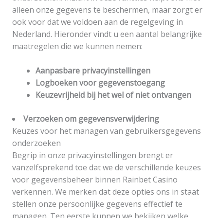
alleen onze gegevens te beschermen, maar zorgt er
ook voor dat we voldoen aan de regelgeving in
Nederland. Hieronder vindt u een aantal belangrijke
maatregelen die we kunnen nemen:
Aanpasbare privacyinstellingen
Logboeken voor gegevenstoegang
Keuzevrijheid bij het wel of niet ontvangen
Verzoeken om gegevensverwijdering
Keuzes voor het managen van gebruikersgegevens
onderzoeken
Begrip in onze privacyinstellingen brengt er
vanzelfsprekend toe dat we de verschillende keuzes
voor gegevensbeheer binnen Rainbet Casino
verkennen. We merken dat deze opties ons in staat
stellen onze persoonlijke gegevens effectief te
managen. Ten eerste kunnen we bekijken welke