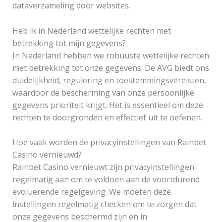
dataverzameling door websites.
Heb ik in Nederland wettelijke rechten met
betrekking tot mijn gegevens?
In Nederland hebben we robuuste wettelijke rechten
met betrekking tot onze gegevens. De AVG biedt ons
duidelijkheid, regulering en toestemmingsvereisten,
waardoor de bescherming van onze persoonlijke
gegevens prioriteit krijgt. Het is essentieel om deze
rechten te doorgronden en effectief uit te oefenen.
Hoe vaak worden de privacyinstellingen van Rainbet
Casino vernieuwd?
Rainbet Casino vernieuwt zijn privacyinstellingen
regelmatig aan om te voldoen aan de voortdurend
evoluerende regelgeving. We moeten deze
instellingen regelmatig checken om te zorgen dat
onze gegevens beschermd zijn en in