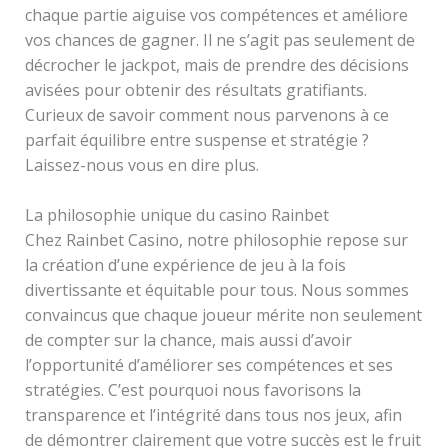
chaque partie aiguise vos compétences et améliore
vos chances de gagner. Il ne s’agit pas seulement de
décrocher le jackpot, mais de prendre des décisions
avisées pour obtenir des résultats gratifiants.
Curieux de savoir comment nous parvenons à ce
parfait équilibre entre suspense et stratégie ?
Laissez-nous vous en dire plus.
La philosophie unique du casino Rainbet
Chez Rainbet Casino, notre philosophie repose sur
la création d’une expérience de jeu à la fois
divertissante et équitable pour tous. Nous sommes
convaincus que chaque joueur mérite non seulement
de compter sur la chance, mais aussi d’avoir
l’opportunité d’améliorer ses compétences et ses
stratégies. C’est pourquoi nous favorisons la
transparence et l’intégrité dans tous nos jeux, afin
de démontrer clairement que votre succès est le fruit