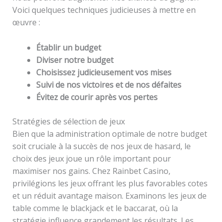
Voici quelques techniques judicieuses à mettre en
œuvre :
Établir un budget
Diviser notre budget
Choisissez judicieusement vos mises
Suivi de nos victoires et de nos défaites
Évitez de courir après vos pertes
Stratégies de sélection de jeux
Bien que la administration optimale de notre budget
soit cruciale à la succès de nos jeux de hasard, le
choix des jeux joue un rôle important pour
maximiser nos gains. Chez Rainbet Casino,
privilégions les jeux offrant les plus favorables cotes
et un réduit avantage maison. Examinons les jeux de
table comme le blackjack et le baccarat, où la
stratégie influence grandement les résultats. Les