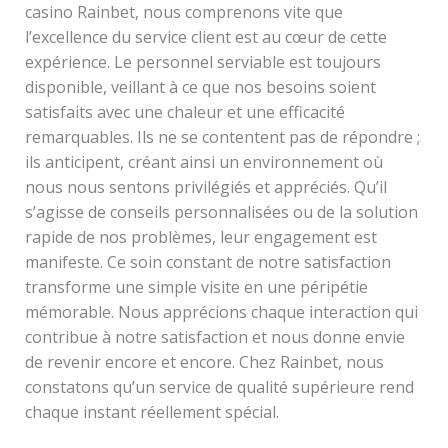
casino Rainbet, nous comprenons vite que
l’excellence du service client est au cœur de cette
expérience. Le personnel serviable est toujours
disponible, veillant à ce que nos besoins soient
satisfaits avec une chaleur et une efficacité
remarquables. Ils ne se contentent pas de répondre ;
ils anticipent, créant ainsi un environnement où
nous nous sentons privilégiés et appréciés. Qu’il
s’agisse de conseils personnalisées ou de la solution
rapide de nos problèmes, leur engagement est
manifeste. Ce soin constant de notre satisfaction
transforme une simple visite en une péripétie
mémorable. Nous apprécions chaque interaction qui
contribue à notre satisfaction et nous donne envie
de revenir encore et encore. Chez Rainbet, nous
constatons qu’un service de qualité supérieure rend
chaque instant réellement spécial.