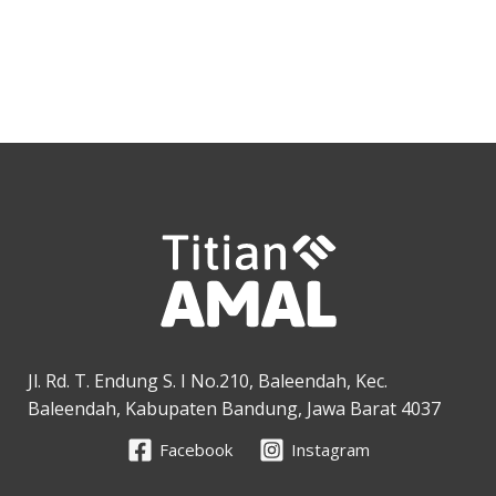
Jl. Rd. T. Endung S. I No.210, Baleendah, Kec.
Baleendah, Kabupaten Bandung, Jawa Barat 4037
Facebook
Instagram