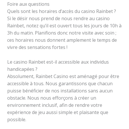
Foire aux questions
Quels sont les horaires d’accès du casino Rainbet ?
Si le désir nous prend de nous rendre au casino
Rainbet, notez qu’il est ouvert tous les jours de 10h à
3h du matin. Planifions donc notre visite avec soin ;
ces horaires nous donnent amplement le temps de
vivre des sensations fortes !
Le casino Rainbet est-il accessible aux individus
handicapées ?
Absolument, Rainbet Casino est aménagé pour être
accessible à tous. Nous garantissons que chacun
puisse bénéficier de nos installations sans aucun
obstacle. Nous nous efforçons à créer un
environnement inclusif, afin de rendre votre
expérience de jeu aussi simple et plaisante que
possible.