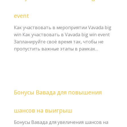
event
Как участвовать в мероприятии Vavada big
win Как участвовать в Vavada big win event
Запланируйте своё время так, чтобы не
пропустить важные этапы в рамках…
Бонусы Вавада для повышения
шансов на выигрыш
Бонусы Вавада для увеличения шансов на