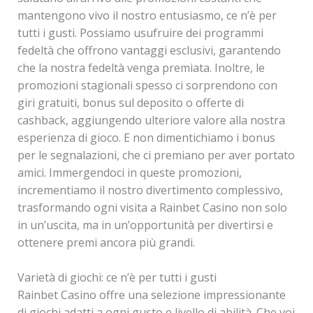
mantengono vivo il nostro entusiasmo, ce n’è per
tutti i gusti. Possiamo usufruire dei programmi
fedeltà che offrono vantaggi esclusivi, garantendo
che la nostra fedeltà venga premiata. Inoltre, le
promozioni stagionali spesso ci sorprendono con
giri gratuiti, bonus sul deposito o offerte di
cashback, aggiungendo ulteriore valore alla nostra
esperienza di gioco. E non dimentichiamo i bonus
per le segnalazioni, che ci premiano per aver portato
amici. Immergendoci in queste promozioni,
incrementiamo il nostro divertimento complessivo,
trasformando ogni visita a Rainbet Casino non solo
in un’uscita, ma in un’opportunità per divertirsi e
ottenere premi ancora più grandi.
Varietà di giochi: ce n’è per tutti i gusti
Rainbet Casino offre una selezione impressionante
di giochi adatti a ogni gusto e livello di abilità. Che voi