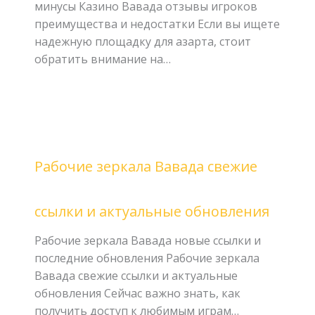
минусы Казино Вавада отзывы игроков
преимущества и недостатки Если вы ищете
надежную площадку для азарта, стоит
обратить внимание на…
Рабочие зеркала Вавада свежие
ссылки и актуальные обновления
Рабочие зеркала Вавада новые ссылки и
последние обновления Рабочие зеркала
Вавада свежие ссылки и актуальные
обновления Сейчас важно знать, как
получить доступ к любимым играм…