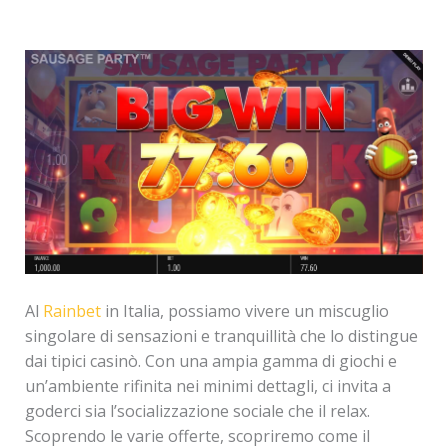
Al
Rainbet
in Italia, possiamo vivere un miscuglio
singolare di sensazioni e tranquillità che lo distingue
dai tipici casinò. Con una ampia gamma di giochi e
un’ambiente rifinita nei minimi dettagli, ci invita a
goderci sia l’socializzazione sociale che il relax.
Scoprendo le varie offerte, scopriremo come il