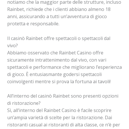
notiamo che la maggior parte delle strutture, incluso
Rainbet, richiede che i clienti abbiano almeno 18
anni, assicurando a tutti un’avventura di gioco
protetta e responsabile.
Il casinò Rainbet offre spettacoli o spettacoli dal
vivo?
Abbiamo osservato che Rainbet Casino offre
sicuramente intrattenimento dal vivo, con vari
spettacoli e performance che migliorano l’esperienza
di gioco. È entusiasmante godersi spettacoli
coinvolgenti mentre si prova la fortuna ai tavoli!
All’interno del casinò Rainbet sono presenti opzioni
di ristorazione?
Sì, all’interno del Rainbet Casino è facile scoprire
un’ampia varietà di scelte per la ristorazione. Dai
ristoranti casual ai ristoranti di alta classe, ce n’è per