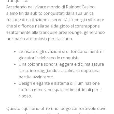
tranquillità.
Accedendo nel vivace mondo di Rainbet Casino,
siamo fin da subito conquistati dalla sua unica
fusione di eccitazione e serenità. L’energia vibrante
che si diffonde nella sala da gioco si contrappone
esattamente alle tranquille aree lounge, generando
un spazio armonioso per ciascuno.
Le risate e gli ovazioni si diffondono mentre i
giocatori celebrano le conquiste.
Una colonna sonora leggera e d’clima satura
l’aria, incoraggiandoci a calmarci dopo una
partita avvincente.
Design elegante e sistema di illuminazione
soffusa generano spazi intimi ottimali per il
riposo.
Questo equilibrio offre uno luogo confortevole dove