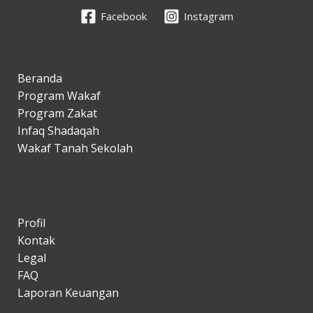
Facebook
Instagram
Beranda
Program Wakaf
Program Zakat
Infaq Shadaqah
Wakaf Tanah Sekolah
Profil
Kontak
Legal
FAQ
Laporan Keuangan