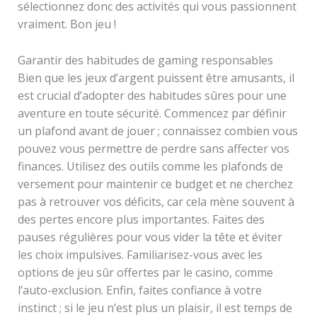
sélectionnez donc des activités qui vous passionnent
vraiment. Bon jeu !
Garantir des habitudes de gaming responsables
Bien que les jeux d’argent puissent être amusants, il
est crucial d’adopter des habitudes sûres pour une
aventure en toute sécurité. Commencez par définir
un plafond avant de jouer ; connaissez combien vous
pouvez vous permettre de perdre sans affecter vos
finances. Utilisez des outils comme les plafonds de
versement pour maintenir ce budget et ne cherchez
pas à retrouver vos déficits, car cela mène souvent à
des pertes encore plus importantes. Faites des
pauses régulières pour vous vider la tête et éviter
les choix impulsives. Familiarisez-vous avec les
options de jeu sûr offertes par le casino, comme
l’auto-exclusion. Enfin, faites confiance à votre
instinct ; si le jeu n’est plus un plaisir, il est temps de