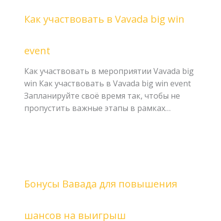
Как участвовать в Vavada big win
event
Как участвовать в мероприятии Vavada big
win Как участвовать в Vavada big win event
Запланируйте своё время так, чтобы не
пропустить важные этапы в рамках…
Бонусы Вавада для повышения
шансов на выигрыш