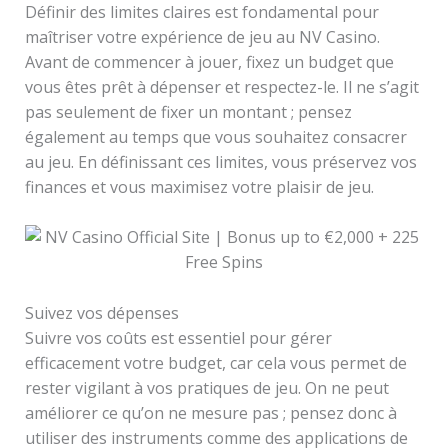
Définir des limites claires est fondamental pour
maîtriser votre expérience de jeu au NV Casino.
Avant de commencer à jouer, fixez un budget que
vous êtes prêt à dépenser et respectez-le. Il ne s’agit
pas seulement de fixer un montant ; pensez
également au temps que vous souhaitez consacrer
au jeu. En définissant ces limites, vous préservez vos
finances et vous maximisez votre plaisir de jeu.
Suivez vos dépenses
Suivre vos coûts est essentiel pour gérer
efficacement votre budget, car cela vous permet de
rester vigilant à vos pratiques de jeu. On ne peut
améliorer ce qu’on ne mesure pas ; pensez donc à
utiliser des instruments comme des applications de