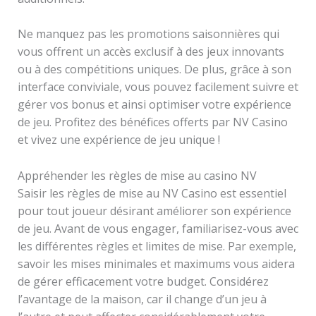
Ne manquez pas les promotions saisonnières qui
vous offrent un accès exclusif à des jeux innovants
ou à des compétitions uniques. De plus, grâce à son
interface conviviale, vous pouvez facilement suivre et
gérer vos bonus et ainsi optimiser votre expérience
de jeu. Profitez des bénéfices offerts par NV Casino
et vivez une expérience de jeu unique !
Appréhender les règles de mise au casino NV
Saisir les règles de mise au NV Casino est essentiel
pour tout joueur désirant améliorer son expérience
de jeu. Avant de vous engager, familiarisez-vous avec
les différentes règles et limites de mise. Par exemple,
savoir les mises minimales et maximums vous aidera
de gérer efficacement votre budget. Considérez
l’avantage de la maison, car il change d’un jeu à