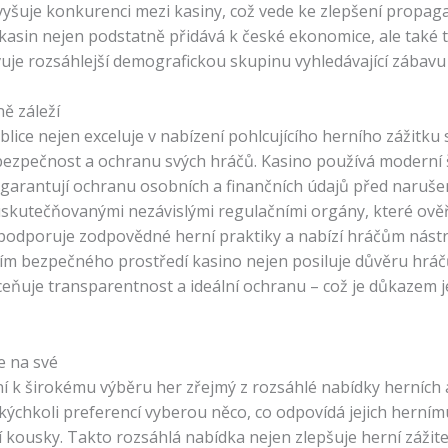
šuje konkurenci mezi kasiny, což vede ke zlepšení propagač
 kasin nejen podstatně přidává k české ekonomice, ale také
vuje rozsáhlejší demografickou skupinu vyhledávající zába
ě záleží
blice nejen exceluje v nabízení pohlcujícího herního zážitku
bezpečnost a ochranu svých hráčů. Kasino používá moderní ši
 garantují ochranu osobních a finančních údajů před naruše
skutečňovanými nezávislými regulačními orgány, které ověřu
podporuje zodpovědné herní praktiky a nabízí hráčům nástr
ím bezpečného prostředí kasino nejen posiluje důvěru hráčů, 
eňuje transparentnost a ideální ochranu – což je důkazem j
e na své
ní k širokému výběru her zřejmý z rozsáhlé nabídky herních 
jakýchkoli preferencí vyberou něco, co odpovídá jejich herním
 kousky. Takto rozsáhlá nabídka nejen zlepšuje herní zážitek,