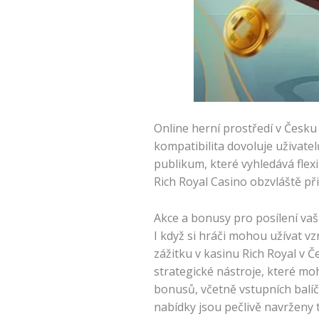
Online herní prostředí v Česku 
kompatibilita dovoluje uživate
publikum, které vyhledává flexi
Rich Royal Casino obzvláště při
Akce a bonusy pro posílení vaš
I když si hráči mohou užívat v
zážitku v kasinu Rich Royal v Č
strategické nástroje, které moh
bonusů, včetně vstupních balíč
nabídky jsou pečlivě navrženy 