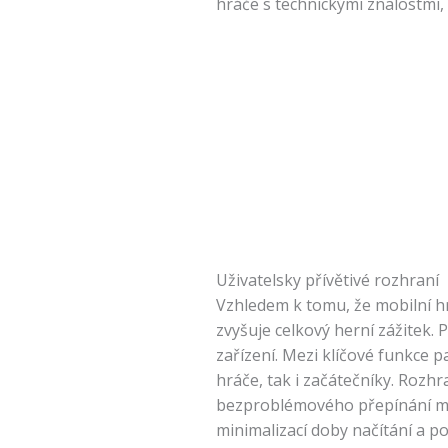
hráče s technickými znalostmi, 
Uživatelsky přívětivé rozhraní
Vzhledem k tomu, že mobilní hr
zvyšuje celkový herní zážitek
zařízení. Mezi klíčové funkce p
hráče, tak i začátečníky. Rozhr
bezproblémového přepínání mez
minimalizací doby načítání a 