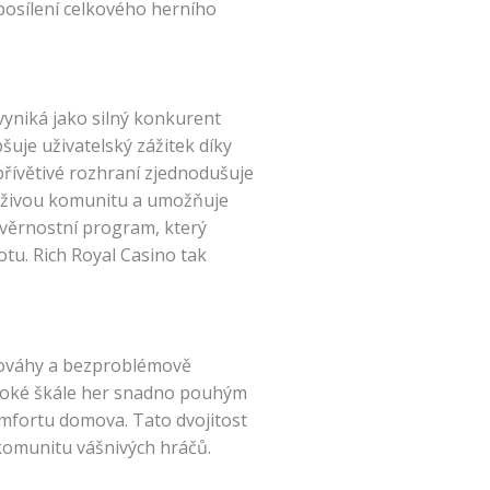
posílení celkového herního
 vyniká jako silný konkurent
uje uživatelský zážitek díky
přívětivé rozhraní zjednodušuje
je živou komunitu a umožňuje
ý věrnostní program, který
tu. Rich Royal Casino tak
vnováhy a bezproblémově
iroké škále her snadno pouhým
mfortu domova. Tato dvojitost
í komunitu vášnivých hráčů.