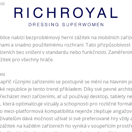
aní
lice nabízí bezproblémový herní zážitek na mobilních zaříze
mami a snadno použitelnému rozhraní. Tato přizpůsobivost
zeních bez snížení v standardu nebo funkčnosti. Zaměřením
ážitek pro všechny hráče.
ami
apříč různými zařízeními se postupně se mění na hlavním 
ské republice je tento trend příkladem. Díky své pevné archi
házet mezi zařízeními, ať už používají desktop, tablety ne
, která optimalizuje vizuály a schopnosti pro rozličné form
to mezi-platformová kompatibilita nejenže zlepšuje angažov
ivatelům dává možnost užívat si své preferované hry vždy a
 zážitek na každém zařízeních ho vyniká v soupeřícím prostře