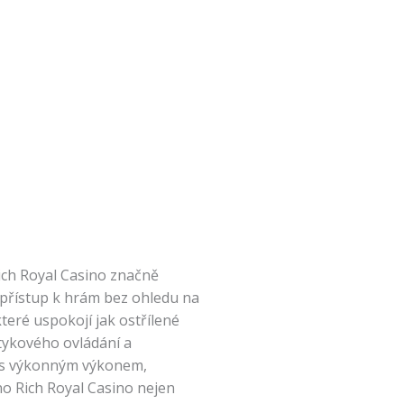
Rich Royal Casino značně
 přístup k hrám bez ohledu na
teré uspokojí jak ostřílené
otykového ovládání a
a s výkonným výkonem,
no Rich Royal Casino nejen