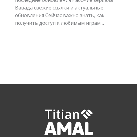
последние обновления Рабочие зеркала
Вавада свежие ссылки и актуальные
обновления Сейчас важно знать, как
получить доступ к любимым играм…