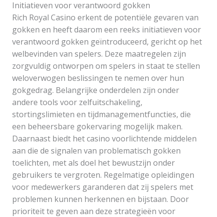
Initiatieven voor verantwoord gokken
Rich Royal Casino erkent de potentiële gevaren van
gokken en heeft daarom een reeks initiatieven voor
verantwoord gokken geïntroduceerd, gericht op het
welbevinden van spelers. Deze maatregelen zijn
zorgvuldig ontworpen om spelers in staat te stellen
weloverwogen beslissingen te nemen over hun
gokgedrag. Belangrijke onderdelen zijn onder
andere tools voor zelfuitschakeling,
stortingslimieten en tijdmanagementfuncties, die
een beheersbare gokervaring mogelijk maken.
Daarnaast biedt het casino voorlichtende middelen
aan die de signalen van problematisch gokken
toelichten, met als doel het bewustzijn onder
gebruikers te vergroten. Regelmatige opleidingen
voor medewerkers garanderen dat zij spelers met
problemen kunnen herkennen en bijstaan. Door
prioriteit te geven aan deze strategieën voor