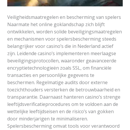
Veiligheidsmaatregelen en bescherming van spelers
Naarmate het online goklandschap zich blijft
ontwikkelen, worden solide beveiligingsmaatregelen
en mechanismen voor spelersbescherming steeds
belangrijker voor casino’s die in Nederland actief
zijn. Leidende casino’s implementeren meerlaagse
beveiligingsprotocollen, waaronder geavanceerde
encryptietechnologieën zoals SSL, om financiële
transacties en persoonlijke gegevens te
beschermen. Regelmatige audits door externe
toezichthouders versterken de betrouwbaarheid en
transparantie. Daarnaast hanteren casino’s strenge
leeftijdsverificatieprocedures om te voldoen aan de
wettelijke leeftijdseisen en de risico’s van gokken
door minderjarigen te minimaliseren.
Spelersbescherming omvat tools voor verantwoord