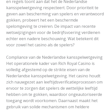
en regels toont aan dat het de Nederlandse
kansspelwetgeving respecteert. Door prioriteit te
geven aan bescherming van spelers en verantwoord
gokken, probeert het een beschermde
spelomgeving te creëren. De impact van recente
wetswijzigingen voor de bedrijfsvoering verdienen
echter een nadere beschouwing. Wat betekent dit
voor zowel het casino als de spelers?
Compliance van de Nederlandse kansspelwetgeving
Het operationele kader van Rich Royal Casino is
volledig afgestemd op de strikte eisen van de
Nederlandse kansspelwetgeving. Het casino houdt
zich nauwgezet aan leeftijdsverificatieprocessen om
ervoor te zorgen dat spelers de wettelijke leeftijd
hebben om te gokken, waardoor ongeautoriseerde
toegang wordt voorkomen. Daarnaast maakt het
gebruik van solide mechanismen om heldere