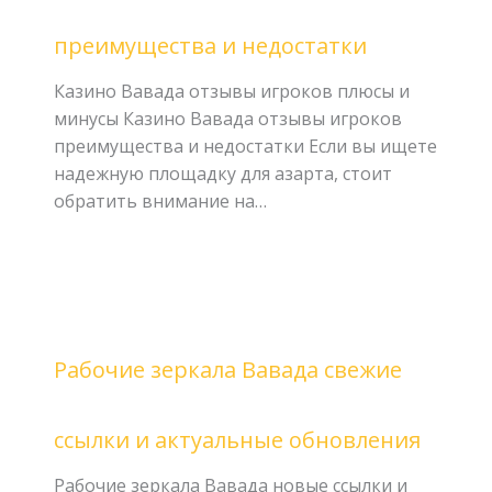
преимущества и недостатки
Казино Вавада отзывы игроков плюсы и
минусы Казино Вавада отзывы игроков
преимущества и недостатки Если вы ищете
надежную площадку для азарта, стоит
обратить внимание на…
Рабочие зеркала Вавада свежие
ссылки и актуальные обновления
Рабочие зеркала Вавада новые ссылки и