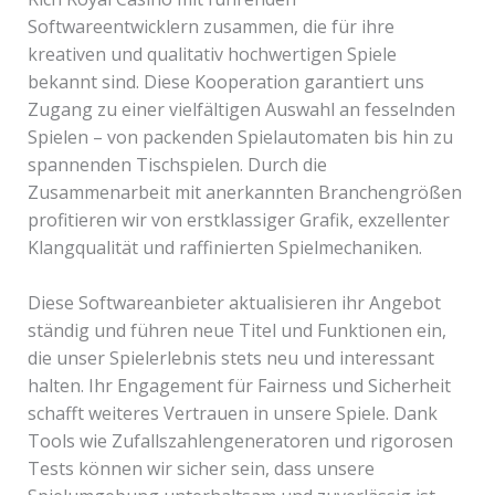
Softwareentwicklern zusammen, die für ihre
kreativen und qualitativ hochwertigen Spiele
bekannt sind. Diese Kooperation garantiert uns
Zugang zu einer vielfältigen Auswahl an fesselnden
Spielen – von packenden Spielautomaten bis hin zu
spannenden Tischspielen. Durch die
Zusammenarbeit mit anerkannten Branchengrößen
profitieren wir von erstklassiger Grafik, exzellenter
Klangqualität und raffinierten Spielmechaniken.
Diese Softwareanbieter aktualisieren ihr Angebot
ständig und führen neue Titel und Funktionen ein,
die unser Spielerlebnis stets neu und interessant
halten. Ihr Engagement für Fairness und Sicherheit
schafft weiteres Vertrauen in unsere Spiele. Dank
Tools wie Zufallszahlengeneratoren und rigorosen
Tests können wir sicher sein, dass unsere