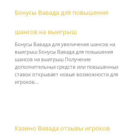
Бонусы Вавада для повышения
шансов на выигрыш
Бонусы Вавада для увеличения шансов на
выигрыш Бонусы Вавада для повышения
шансов на выигрыш Получение
дополнительных средств или повышенных
ставок открывает новые возможности для
игроков.…
Казино Вавада отзывы игроков