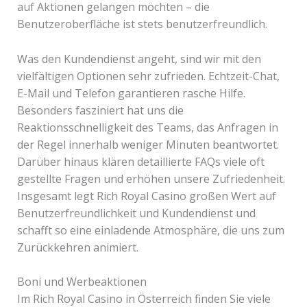
auf Aktionen gelangen möchten – die
Benutzeroberfläche ist stets benutzerfreundlich.
Was den Kundendienst angeht, sind wir mit den
vielfältigen Optionen sehr zufrieden. Echtzeit-Chat,
E-Mail und Telefon garantieren rasche Hilfe.
Besonders fasziniert hat uns die
Reaktionsschnelligkeit des Teams, das Anfragen in
der Regel innerhalb weniger Minuten beantwortet.
Darüber hinaus klären detaillierte FAQs viele oft
gestellte Fragen und erhöhen unsere Zufriedenheit.
Insgesamt legt Rich Royal Casino großen Wert auf
Benutzerfreundlichkeit und Kundendienst und
schafft so eine einladende Atmosphäre, die uns zum
Zurückkehren animiert.
Boni und Werbeaktionen
Im Rich Royal Casino in Österreich finden Sie viele