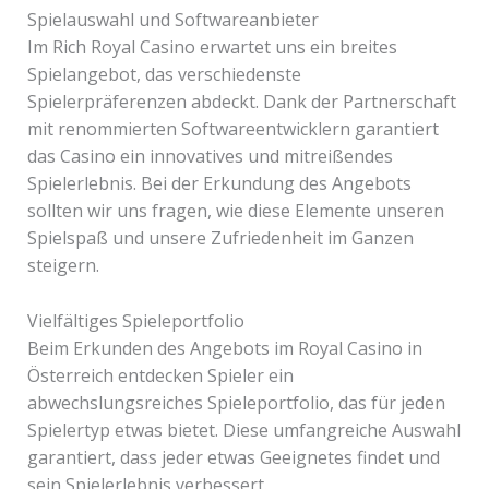
Spielauswahl und Softwareanbieter
Im Rich Royal Casino erwartet uns ein breites
Spielangebot, das verschiedenste
Spielerpräferenzen abdeckt. Dank der Partnerschaft
mit renommierten Softwareentwicklern garantiert
das Casino ein innovatives und mitreißendes
Spielerlebnis. Bei der Erkundung des Angebots
sollten wir uns fragen, wie diese Elemente unseren
Spielspaß und unsere Zufriedenheit im Ganzen
steigern.
Vielfältiges Spieleportfolio
Beim Erkunden des Angebots im Royal Casino in
Österreich entdecken Spieler ein
abwechslungsreiches Spieleportfolio, das für jeden
Spielertyp etwas bietet. Diese umfangreiche Auswahl
garantiert, dass jeder etwas Geeignetes findet und
sein Spielerlebnis verbessert.