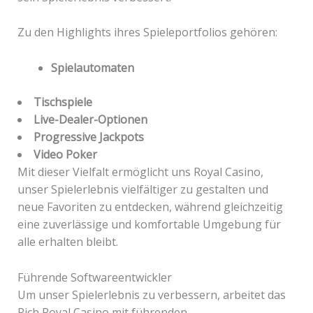
Zu den Highlights ihres Spieleportfolios gehören:
Spielautomaten
Tischspiele
Live-Dealer-Optionen
Progressive Jackpots
Video Poker
Mit dieser Vielfalt ermöglicht uns Royal Casino,
unser Spielerlebnis vielfältiger zu gestalten und
neue Favoriten zu entdecken, während gleichzeitig
eine zuverlässige und komfortable Umgebung für
alle erhalten bleibt.
Führende Softwareentwickler
Um unser Spielerlebnis zu verbessern, arbeitet das
Rich Royal Casino mit führenden