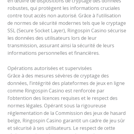
en œuvre de dispositions de cryptage des données
robustes, qui protègent les informations cruciales
contre tout accès non autorisé. Grâce à l’utilisation
de normes de sécurité modernes tels que le cryptage
SSL (Secure Socket Layer), Ringospin Casino sécurise
les données des utilisateurs lors de leur
transmission, assurant ainsi la sécurité de leurs
informations personnelles et financières.
Opérations autorisées et supervisées
Grâce à des mesures sévères de cryptage des
données, l’intégrité des plateformes de jeux en ligne
comme Ringospin Casino est renforcée par
l’obtention des licences requises et le respect des
normes légales. Opérant sous la rigoureuse
réglementation de la Commission des jeux de hasard
belge, Ringospin Casino garantit un cadre de jeu sûr
et sécurisé à ses utilisateurs. Le respect de cette