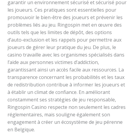
garantir un environnement sécurisé et sécurisé pour
les joueurs. Ces pratiques sont essentielles pour
promouvoir le bien-être des joueurs et prévenir les
problèmes liés au jeu. Ringospin met en œuvre des
outils tels que les limites de dépôt, des options
d’auto-exclusion et les rappels pour permettre aux
joueurs de gérer leur pratique du jeu. De plus, le
casino travaille avec les organismes spécialisés dans
l’aide aux personnes victimes d’addiction,
garantissant ainsi un accès facile aux ressources. La
transparence concernant les probabilités et les taux
de redistribution contribue à informer les joueurs et
à établir un climat de confiance. En améliorant
constamment ses stratégies de jeu responsable,
Ringospin Casino respecte non seulement les cadres
réglementaires, mais souligne également son
engagement à créer un écosystème de jeu pérenne
en Belgique.