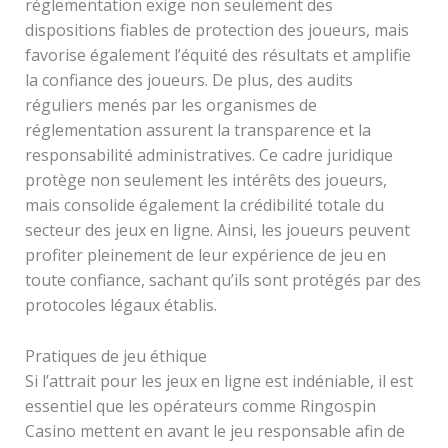
réglementation exige non seulement des
dispositions fiables de protection des joueurs, mais
favorise également l’équité des résultats et amplifie
la confiance des joueurs. De plus, des audits
réguliers menés par les organismes de
réglementation assurent la transparence et la
responsabilité administratives. Ce cadre juridique
protège non seulement les intérêts des joueurs,
mais consolide également la crédibilité totale du
secteur des jeux en ligne. Ainsi, les joueurs peuvent
profiter pleinement de leur expérience de jeu en
toute confiance, sachant qu’ils sont protégés par des
protocoles légaux établis.
Pratiques de jeu éthique
Si l’attrait pour les jeux en ligne est indéniable, il est
essentiel que les opérateurs comme Ringospin
Casino mettent en avant le jeu responsable afin de