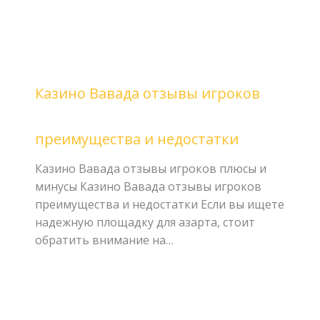
Казино Вавада отзывы игроков
преимущества и недостатки
Казино Вавада отзывы игроков плюсы и
минусы Казино Вавада отзывы игроков
преимущества и недостатки Если вы ищете
надежную площадку для азарта, стоит
обратить внимание на…