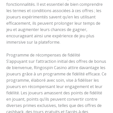
fonctionnalités. Il est essentiel de bien comprendre
les termes et conditions associées à ces offres ; les
joueurs expérimentés savent qu’en les utilisant
efficacement, ils peuvent prolonger leur temps de
jeu et augmenter leurs chances de gagner,
encourageant ainsi une expérience de jeu plus
immersive sur la plateforme.
Programme de récompenses de fidélité
S’appuyant sur l’attraction initial des offres de bonus
de bienvenue, Ringospin Casino attire davantage les
joueurs grâce à un programme de fidélité efficace. Ce
programme, élaboré avec soin, vise à fidéliser les
joueurs en récompensant leur engagement et leur
fidélité. Les joueurs amassent des points de fidélité
en jouant, points qu’ils peuvent convertir contre
diverses primes exclusives, telles que des offres de
cashback, des tours gratuits et l’accès à des