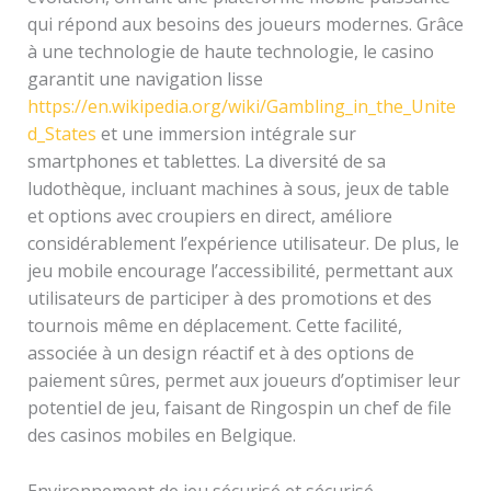
qui répond aux besoins des joueurs modernes. Grâce
à une technologie de haute technologie, le casino
garantit une navigation lisse
https://en.wikipedia.org/wiki/Gambling_in_the_Unite
d_States
et une immersion intégrale sur
smartphones et tablettes. La diversité de sa
ludothèque, incluant machines à sous, jeux de table
et options avec croupiers en direct, améliore
considérablement l’expérience utilisateur. De plus, le
jeu mobile encourage l’accessibilité, permettant aux
utilisateurs de participer à des promotions et des
tournois même en déplacement. Cette facilité,
associée à un design réactif et à des options de
paiement sûres, permet aux joueurs d’optimiser leur
potentiel de jeu, faisant de Ringospin un chef de file
des casinos mobiles en Belgique.
Environnement de jeu sécurisé et sécurisé