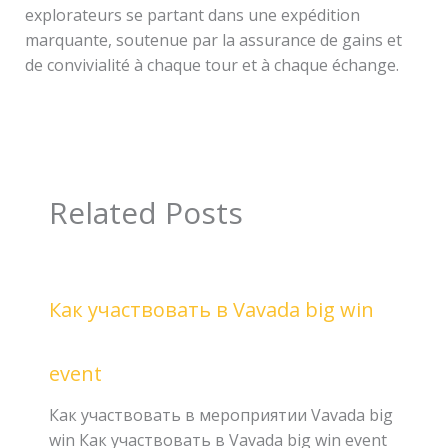
explorateurs se partant dans une expédition
marquante, soutenue par la assurance de gains et
de convivialité à chaque tour et à chaque échange.
Related Posts
Как участвовать в Vavada big win
event
Как участвовать в мероприятии Vavada big
win Как участвовать в Vavada big win event