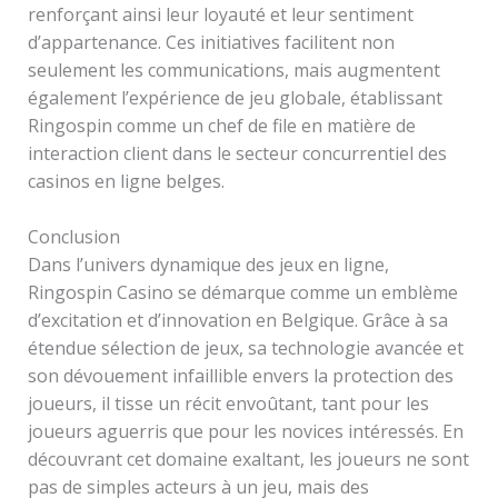
renforçant ainsi leur loyauté et leur sentiment
d’appartenance. Ces initiatives facilitent non
seulement les communications, mais augmentent
également l’expérience de jeu globale, établissant
Ringospin comme un chef de file en matière de
interaction client dans le secteur concurrentiel des
casinos en ligne belges.
Conclusion
Dans l’univers dynamique des jeux en ligne,
Ringospin Casino se démarque comme un emblème
d’excitation et d’innovation en Belgique. Grâce à sa
étendue sélection de jeux, sa technologie avancée et
son dévouement infaillible envers la protection des
joueurs, il tisse un récit envoûtant, tant pour les
joueurs aguerris que pour les novices intéressés. En
découvrant cet domaine exaltant, les joueurs ne sont
pas de simples acteurs à un jeu, mais des