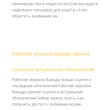
преимущества и недостатки Если вы ищете
надежную площадку для азарта, стоит
обратить внимание на…
Рабочие зеркала Вавада свежие
ссылки и актуальные обновления
Рабочие зеркала Вавада новые ссылки и
последние обновления Рабочие зеркала
Вавада свежие ссылки и актуальные
обновления Сейчас важно знать, как
получить доступ к любимым играм…