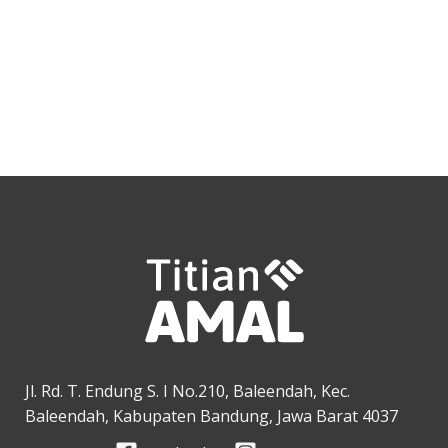
Jl. Rd. T. Endung S. I No.210, Baleendah, Kec.
Baleendah, Kabupaten Bandung, Jawa Barat 4037