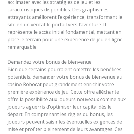
acclimater avec les stratégies de jeu et les
caractéristiques disponibles. Des graphismes
attrayants améliorent l’expérience, transformant le
site en un véritable portail vers l’aventure. Il
représente le accès initial fondamental, mettant en
place le terrain pour une expérience de jeu en ligne
remarquable.
Demandez votre bonus de bienvenue
Bien que certains pourraient omettre les bénéfices
potentiels, demander votre bonus de bienvenue au
casino Robocat peut grandement enrichir votre
première expérience de jeu. Cette offre alléchante
offre la possibilité aux joueurs nouveaux comme aux
joueurs aguerris d’optimiser leur capital dès le
départ. En comprenant les règles du bonus, les
joueurs peuvent saisir les éventuelles exigences de
mise et profiter pleinement de leurs avantages. Ces