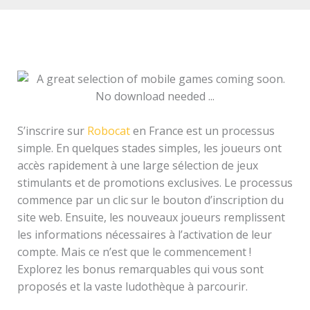
S’inscrire sur
Robocat
en France est un processus
simple. En quelques stades simples, les joueurs ont
accès rapidement à une large sélection de jeux
stimulants et de promotions exclusives. Le processus
commence par un clic sur le bouton d’inscription du
site web. Ensuite, les nouveaux joueurs remplissent
les informations nécessaires à l’activation de leur
compte. Mais ce n’est que le commencement !
Explorez les bonus remarquables qui vous sont
proposés et la vaste ludothèque à parcourir.