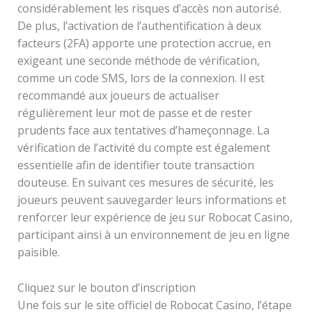
considérablement les risques d’accès non autorisé.
De plus, l’activation de l’authentification à deux
facteurs (2FA) apporte une protection accrue, en
exigeant une seconde méthode de vérification,
comme un code SMS, lors de la connexion. Il est
recommandé aux joueurs de actualiser
régulièrement leur mot de passe et de rester
prudents face aux tentatives d’hameçonnage. La
vérification de l’activité du compte est également
essentielle afin de identifier toute transaction
douteuse. En suivant ces mesures de sécurité, les
joueurs peuvent sauvegarder leurs informations et
renforcer leur expérience de jeu sur Robocat Casino,
participant ainsi à un environnement de jeu en ligne
paisible.
Cliquez sur le bouton d’inscription
Une fois sur le site officiel de Robocat Casino, l’étape